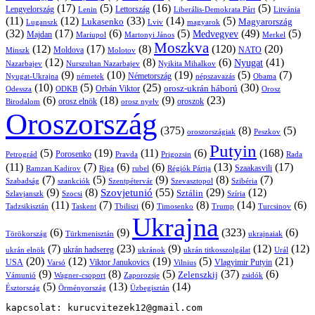
(17)
(5)
(16)
(5)
Lengyelország
Lettország
Litvánia
Lenin
Liberális-Demokrata Párt
(11)
(12)
(33)
(14)
(5)
Lukasenko
Magyarország
Luganszk
Lviv
magyarok
(32)
(17)
(6)
(5)
(49)
(5)
Medvegyev
Majdan
Mariupol
Martonyi János
Merkel
Moszkva
(12)
(17)
(8)
(120)
(20)
NATO
Minszk
Moldova
Molotov
(12)
(8)
(6)
(41)
Nyugat
Nazarbajev
Nurszultan Nazarbajev
Nyikita Mihalkov
(9)
(10)
(19)
(5)
(7)
Németország
Nyugat-Ukrajna
németek
Obama
népszavazás
(10)
(5)
(25)
(30)
Orbán Viktor
orosz-ukrán háború
Odessza
Orosz
ODKB
(6)
(18)
(9)
(23)
orosz elnök
oroszok
Birodalom
orosz nyelv
Oroszország
(375)
(8)
(5)
oroszországiak
Peszkov
Putyin
(5)
(19)
(11)
(6)
(168)
Porosenko
Pravda
Prigozsin
Rada
Petrográd
(11)
(7)
(6)
(6)
(13)
(17)
Ramzan Kadirov
Riga
rubel
Régiók Pártja
Szaakasvili
(7)
(5)
(9)
(8)
(7)
Szabadság
Szentpétervár
Szevasztopol
Szibéria
szankciók
(9)
(8)
(55)
(29)
(12)
Szovjetunió
Sztálin
Szlavjanszk
Szocsi
Szíria
(11)
(7)
(6)
(8)
(14)
(6)
Tadzsikisztán
Taskent
Tbiliszi
Timosenko
Trump
Turcsinov
Ukrajna
(6)
(9)
(323)
(6)
Törökország
Türkmenisztán
ukrajnaiak
(7)
(23)
(9)
(12)
(12)
ukrán hadsereg
ukrán elnök
ukránok
ukrán titkosszolgálat
Urál
(20)
(12)
(19)
(5)
(21)
USA
Viktor Janukovics
Vlagyimir Putyin
Varsó
Vilnius
(9)
(8)
(5)
(37)
(6)
Zelenszkij
Vámunió
Wagner-csoport
zsidók
Zaporozsje
(5)
(13)
(14)
Örményország
Üzbegisztán
Észtország
kapcsolat: kurucvitezek12@gmail.com