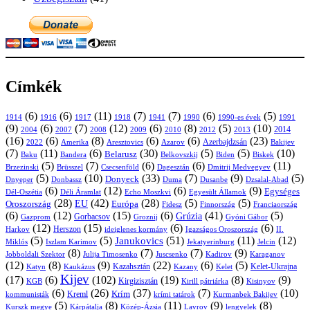
Címkék
(6)
(6)
(11)
(7)
(7)
(6)
(5)
1914
1916
1917
1918
1941
1990
1991
1990-es évek
(9)
(6)
(7)
(12)
(6)
(8)
(5)
(10)
2004
2007
2008
2009
2010
2013
2014
2012
(16)
(6)
(8)
(6)
(6)
(23)
Azerbajdzsán
2022
Amerika
Aresztovics
Azarov
Bakijev
(7)
(11)
(6)
(30)
(5)
(5)
(10)
Belarusz
Baku
Bandera
Biskek
Belkovszkij
Biden
(5)
(7)
(6)
(6)
(11)
Brüsszel
Csecsenföld
Dagesztán
Dmitrij Medvegyev
Brzezinski
(5)
(10)
(33)
(7)
(9)
(5)
Donyeck
Donbassz
Duma
Dusanbe
Dnyeper
Dzsalal-Abad
(6)
(12)
(6)
(9)
Egységes
Dél-Oszétia
Déli Áramlat
Echo Moszkvi
Egyesült Államok
(28)
(42)
(28)
(5)
(5)
EU
Oroszország
Európa
Franciaország
Fidesz
Finnország
(6)
(12)
(15)
(6)
(41)
(5)
Grúzia
Gazprom
Gorbacsov
Groznij
Gyóni Gábor
(12)
(15)
(6)
(6)
Harkov
Herszon
ideiglenes kormány
Igazságos Oroszország
II.
(5)
(5)
(51)
(11)
(12)
Janukovics
Jekatyerinburg
Jelcin
Miklós
Iszlam Karimov
(8)
(7)
(7)
(9)
Jobboldali Szektor
Julija Timosenko
Juscsenko
Kadirov
Karaganov
(12)
(8)
(9)
(22)
(6)
(5)
Kazahsztán
Katyn
Kaukázus
Kazany
Kelet-Ukrajna
Kelet
Kijev
(17)
(6)
(102)
(19)
(8)
(9)
Kirgizisztán
KGB
Kirill pátriárka
Kisinyov
(6)
(26)
(37)
(7)
(10)
Krím
Kreml
kommunisták
krími tatárok
Kurmanbek Bakijev
(5)
(8)
(11)
(9)
(8)
Kárpátalja
Közép-Ázsia
Lavrov
lengyelek
Kurszk megye