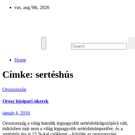
Skip
vas. aug 9th, 2026
to
content
Eurázsia
Home
Címke:
sertéshús
Oroszország
Orosz húsipari sikerek
január 4, 2016
Oroszország a világ hatodik legnagyobb sertésfeldolgozójává vált,
miközben már nem a világ legnagyobb sertéshúsimportőre, és a
sertéshús ára is 15 %-kal csökkent – közölte az oroszországi