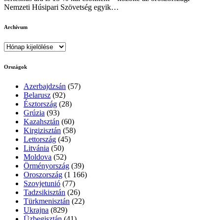
Nemzeti Húsipari Szövetség egyik…
Archívum
Archívum
Országok
Azerbajdzsán
(57)
Belarusz
(92)
Észtország
(28)
Grúzia
(93)
Kazahsztán
(60)
Kirgizisztán
(58)
Lettország
(45)
Litvánia
(50)
Moldova
(52)
Örményország
(39)
Oroszország
(1 166)
Szovjetunió
(77)
Tadzsikisztán
(26)
Türkmenisztán
(22)
Ukrajna
(829)
Üzbegisztán
(41)