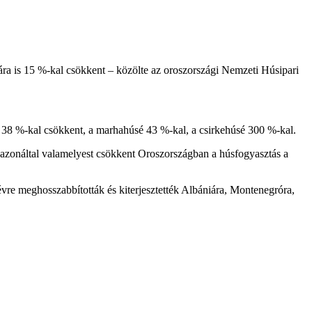
ára is 15 %-kal csökkent – közölte az oroszországi Nemzeti Húsipari
a 38 %-kal csökkent, a marhahúsé 43 %-kal, a csirkehúsé 300 %-kal.
ndazonáltal valamelyest csökkent Oroszországban a húsfogyasztás a
re meghosszabbították és kiterjesztették Albániára, Montenegróra,