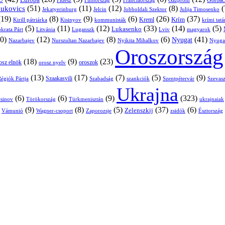
Európa
Franciaország
Gazprom
Gorbac
Fidesz
Finnország
(51)
(11)
(12)
(8)
(
nukovics
Jekatyerinburg
Jelcin
Jobboldali Szektor
Julija Timosenko
(19)
(8)
(9)
(6)
(26)
(37)
Krím
Kreml
Kirill pátriárka
Kisinyov
kommunisták
krími tat
(5)
(11)
(12)
(33)
(14)
(5)
Lukasenko
Litvánia
Luganszk
Lviv
krata Párt
magyarok
0)
(12)
(8)
(6)
(41)
Nyugat
Nazarbajev
Nurszultan Nazarbajev
Nyikita Mihalkov
Nyuga
Oroszország
(18)
(9)
(23)
osz elnök
oroszok
orosz nyelv
(13)
(17)
(7)
(5)
(9)
égiók Pártja
Szaakasvili
Szabadság
Szentpétervár
Szevasz
szankciók
Ukrajna
(6)
(6)
(9)
(323)
sinov
Törökország
Türkmenisztán
ukrajnaiak
)
(9)
(8)
(5)
(37)
(6)
Zelenszkij
Vámunió
Wagner-csoport
zsidók
Zaporozsje
Észtország