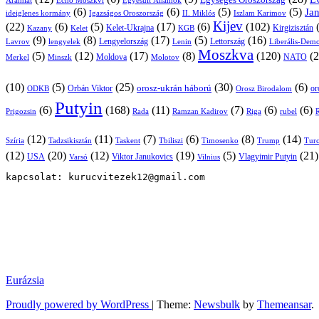
Egységes Oroszország
Áramlat
Echo Moszkvi
Egyesült Államok
(6)
(6)
(5)
(5)
Ja
ideiglenes kormány
Igazságos Oroszország
II. Miklós
Iszlam Karimov
Kijev
(22)
(6)
(5)
(17)
(6)
(102)
Kirgizisztán
Kazany
Kelet-Ukrajna
KGB
Kelet
(9)
(8)
(17)
(5)
(16)
Lavrov
lengyelek
Lengyelország
Lettország
Lenin
Liberális-Demo
Moszkva
(5)
(12)
(17)
(8)
(120)
(2
NATO
Minszk
Moldova
Molotov
Merkel
(10)
(5)
(25)
(30)
(6)
Orbán Viktor
orosz-ukrán háború
or
Orosz Birodalom
ODKB
Putyin
(6)
(168)
(11)
(7)
(6)
(6)
Prigozsin
Rada
Ramzan Kadirov
Riga
rubel
R
(12)
(11)
(7)
(6)
(8)
(14)
Szíria
Tadzsikisztán
Taskent
Tbiliszi
Timosenko
Trump
Turc
(12)
(20)
(12)
(19)
(5)
(21
USA
Viktor Janukovics
Vlagyimir Putyin
Varsó
Vilnius
kapcsolat: kurucvitezek12@gmail.com
Eurázsia
Proudly powered by WordPress
|
Theme:
Newsbulk
by
Themeansar
.