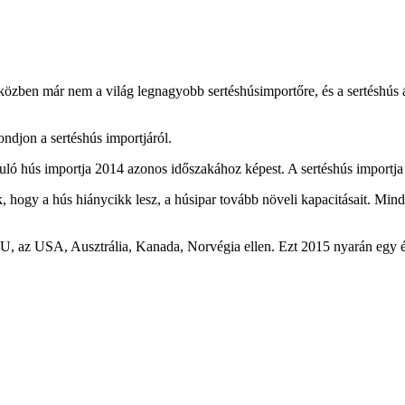
közben már nem a világ legnagyobb sertéshúsimportőre, és a sertéshús 
ndjon a sertéshús importjáról.
uló hús importja 2014 azonos időszakához képest. A sertéshús importj
k, hogy a hús hiánycikk lesz, a húsipar tovább növeli kapacitásait. Mi
, az USA, Ausztrália, Kanada, Norvégia ellen. Ezt 2015 nyarán egy év