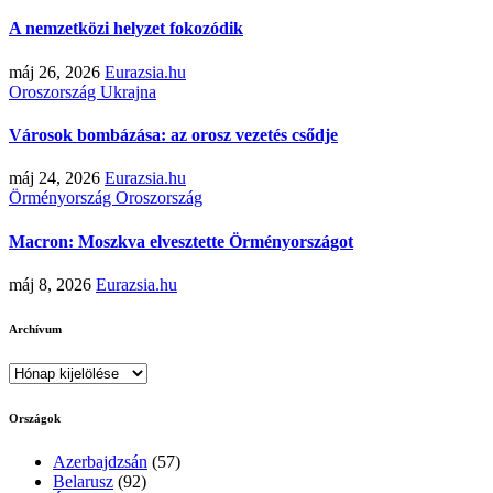
A nemzetközi helyzet fokozódik
máj 26, 2026
Eurazsia.hu
Oroszország
Ukrajna
Városok bombázása: az orosz vezetés csődje
máj 24, 2026
Eurazsia.hu
Örményország
Oroszország
Macron: Moszkva elvesztette Örményországot
máj 8, 2026
Eurazsia.hu
Archívum
Archívum
Országok
Azerbajdzsán
(57)
Belarusz
(92)