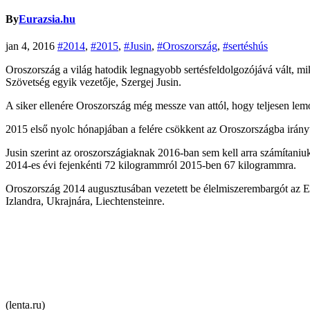
By
Eurazsia.hu
jan 4, 2016
#2014
,
#2015
,
#Jusin
,
#Oroszország
,
#sertéshús
Oroszország a világ hatodik legnagyobb sertésfeldolgozójává vált, mi
Szövetség egyik vezetője, Szergej Jusin.
A siker ellenére Oroszország még messze van attól, hogy teljesen lemo
2015 első nyolc hónapjában a felére csökkent az Oroszországba irány
Jusin szerint az oroszországiaknak 2016-ban sem kell arra számítaniu
2014-es évi fejenkénti 72 kilogrammról 2015-ben 67 kilogrammra.
Oroszország 2014 augusztusában vezetett be élelmiszerembargót az EU
Izlandra, Ukrajnára, Liechtensteinre.
(lenta.ru)