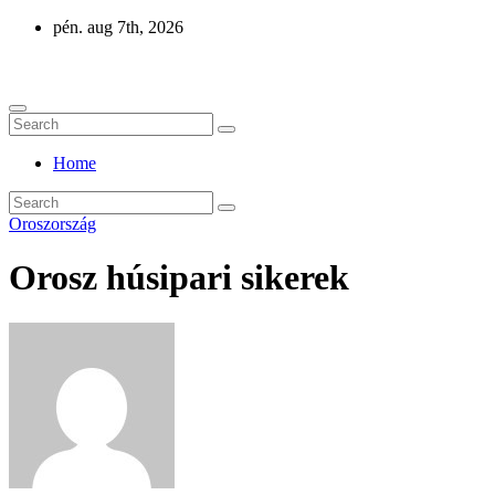
Skip
pén. aug 7th, 2026
to
Eurázsia
content
Home
Oroszország
Orosz húsipari sikerek