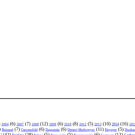
)
(6)
(7)
(12)
(6)
(8)
(5)
(10)
(16)
2004
2007
2008
2009
2010
2013
2014
202
2012
)
(7)
(6)
(6)
(11)
(5)
Brüsszel
Csecsenföld
Dagesztán
Dmitrij Medvegyev
Donbas
Dnyeper
(42)
(28)
(5)
(5)
(6)
(12)
U