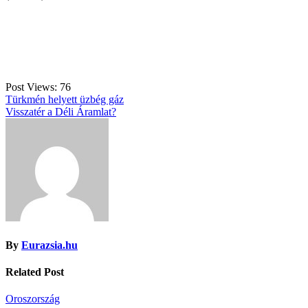
Post Views:
76
Bejegyzés
Türkmén helyett üzbég gáz
Visszatér a Déli Áramlat?
navigáció
By
Eurazsia.hu
Related Post
Oroszország