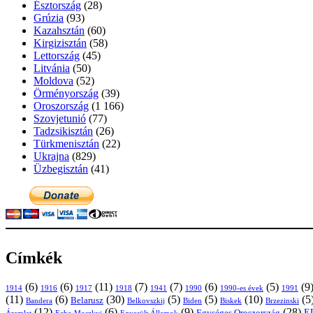
Észtország
(28)
Grúzia
(93)
Kazahsztán
(60)
Kirgizisztán
(58)
Lettország
(45)
Litvánia
(50)
Moldova
(52)
Örményország
(39)
Oroszország
(1 166)
Szovjetunió
(77)
Tadzsikisztán
(26)
Türkmenisztán
(22)
Ukrajna
(829)
Üzbegisztán
(41)
Címkék
(6)
(6)
(11)
(7)
(7)
(6)
(5)
(9
1914
1916
1917
1918
1941
1990
1991
1990-es évek
(11)
(6)
(30)
(5)
(5)
(10)
(5
Belarusz
Bandera
Biskek
Belkovszkij
Biden
Brzezinski
(12)
(6)
(9)
(28)
E