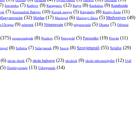
sov
Groznij
Harkov
Herszon
Gyóni Gábor
7)
(7)
(9)
(12)
(8)
(9)
Kazahsztán
Juscsenko
Kadirov
Karaganov
Katyn
Kaukázus
(7)
(10)
(5)
(8)
(11)
árok
Kurmanbek Bakijev
Kárpátalja
Közép-Ázsia
Kurszk megye
(32)
(17)
(6)
(5)
(49)
Medvegyev
Magyarország
Majdan
Mariupol
Martonyi János
(9)
(10)
(19)
(5)
(7)
Németország
t-Ukrajna
németek
Obama
Odessza
népszavazás
(375)
(8)
(5)
(5)
(19)
(11)
Porosenko
oroszországiak
Pravda
Peszkov
Petrográd
(8)
(7)
(9)
(8)
(55)
(29)
Szovjetunió
Sztálin
topol
Szibéria
Szlavjanszk
Szocsi
(6)
(7)
(23)
(9)
(12)
ukrán hadsereg
ukrán elnök
ukránok
ukrán titkosszolgálat
Urál
(5)
(13)
(14)
Örményország
Üzbegisztán