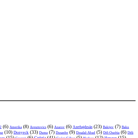
(6)
(8)
(6)
(6)
(23)
(7)
Azerbajdzsán
2
Amerika
Aresztovics
Azarov
Bakijev
Baku
(10)
(33)
(7)
(9)
(5)
(6)
Donyeck
sz
Duma
Dusanbe
Dél-Oszétia
Déli
Dzsalal-Abad
(15)
(6)
(41)
(5)
(12)
(15)
Grúzia