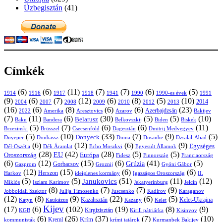
Üzbegisztán
(41)
Címkék
(6)
(6)
(11)
(7)
(7)
(6)
(5)
1914
1916
1917
1918
1941
1990
1991
1990-es évek
(9)
(6)
(7)
(12)
(6)
(8)
(5)
(10)
2004
2007
2008
2009
2010
2013
2014
2012
(16)
(6)
(8)
(6)
(6)
(23)
Azerbajdzsán
2022
Amerika
Aresztovics
Azarov
Bakijev
(7)
(11)
(6)
(30)
(5)
(5)
(10)
Belarusz
Baku
Bandera
Biskek
Belkovszkij
Biden
(5)
(7)
(6)
(6)
(11)
Brüsszel
Csecsenföld
Dagesztán
Dmitrij Medvegyev
Brzezinski
(5)
(10)
(33)
(7)
(9)
(5)
Donyeck
Donbassz
Duma
Dusanbe
Dnyeper
Dzsalal-Abad
(6)
(12)
(6)
(9)
Egységes
Dél-Oszétia
Déli Áramlat
Echo Moszkvi
Egyesült Államok
(28)
(42)
(28)
(5)
(5)
EU
Oroszország
Európa
Franciaország
Fidesz
Finnország
(6)
(12)
(15)
(6)
(41)
(5)
Grúzia
Gazprom
Gorbacsov
Groznij
Gyóni Gábor
(12)
(15)
(6)
(6)
Harkov
Herszon
ideiglenes kormány
Igazságos Oroszország
II.
(5)
(5)
(51)
(11)
(12)
Janukovics
Jekatyerinburg
Jelcin
Miklós
Iszlam Karimov
(8)
(7)
(7)
(9)
Jobboldali Szektor
Julija Timosenko
Juscsenko
Kadirov
Karaganov
(12)
(8)
(9)
(22)
(6)
(5)
Kazahsztán
Katyn
Kaukázus
Kazany
Kelet-Ukrajna
Kelet
Kijev
(17)
(6)
(102)
(19)
(8)
(9)
Kirgizisztán
KGB
Kirill pátriárka
Kisinyov
(6)
(26)
(37)
(7)
(10)
Krím
Kreml
kommunisták
krími tatárok
Kurmanbek Bakijev