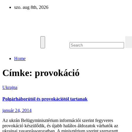
Skip
szo. aug 8th, 2026
to
content
Eurázsia
Home
Címke:
provokáció
Ukrajna
Polgárháborútól és provokációtól tartanak
január 24, 2014
Az ukrán Belügyminisztérium információi szerint fegyveres
provokáció készülődik, és újabb halálos áldozatok várhatók az
ukrajnai zavargássorozatban. A minisztérium szerint szervezett