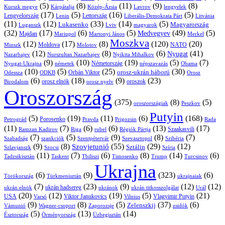
(5)
(8)
(11)
(9)
(8)
Kárpátalja
Közép-Ázsia
Lavrov
lengyelek
Kurszk megye
(17)
(5)
(16)
(5)
Lengyelország
Lettország
Litvánia
Lenin
Liberális-Demokrata Párt
(11)
(12)
(33)
(14)
(5)
Lukasenko
Magyarország
Luganszk
Lviv
magyarok
(32)
(17)
(6)
(5)
(49)
(5)
Medvegyev
Majdan
Mariupol
Martonyi János
Merkel
Moszkva
(12)
(17)
(8)
(120)
(20)
NATO
Minszk
Moldova
Molotov
(12)
(8)
(6)
(41)
Nyugat
Nazarbajev
Nurszultan Nazarbajev
Nyikita Mihalkov
(9)
(10)
(19)
(5)
(7)
Németország
Nyugat-Ukrajna
németek
Obama
népszavazás
(10)
(5)
(25)
(30)
Orbán Viktor
orosz-ukrán háború
Odessza
Orosz
ODKB
(6)
(18)
(9)
(23)
orosz elnök
oroszok
Birodalom
orosz nyelv
Oroszország
(375)
(8)
(5)
oroszországiak
Peszkov
Putyin
(5)
(19)
(11)
(6)
(168)
Porosenko
Pravda
Prigozsin
Rada
Petrográd
(11)
(7)
(6)
(6)
(13)
(17)
Ramzan Kadirov
Riga
rubel
Régiók Pártja
Szaakasvili
(7)
(5)
(9)
(8)
(7)
Szabadság
Szentpétervár
Szevasztopol
Szibéria
szankciók
(9)
(8)
(55)
(29)
(12)
Szovjetunió
Sztálin
Szlavjanszk
Szocsi
Szíria
(11)
(7)
(6)
(8)
(14)
(6)
Tadzsikisztán
Taskent
Tbiliszi
Timosenko
Trump
Turcsinov
Ukrajna
(6)
(9)
(323)
(6)
Törökország
Türkmenisztán
ukrajnaiak
(7)
(23)
(9)
(12)
(12)
ukrán hadsereg
ukrán elnök
ukránok
ukrán titkosszolgálat
Urál
(20)
(12)
(19)
(5)
(21)
USA
Viktor Janukovics
Vlagyimir Putyin
Varsó
Vilnius
(9)
(8)
(5)
(37)
(6)
Zelenszkij
Vámunió
Wagner-csoport
zsidók
Zaporozsje
(5)
(13)
(14)
Örményország
Üzbegisztán
Észtország