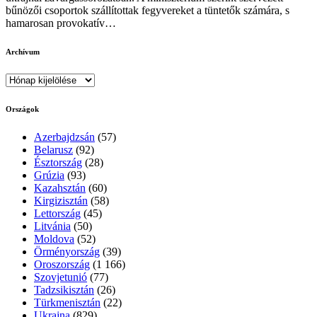
bűnözői csoportok szállítottak fegyvereket a tüntetők számára, s
hamarosan provokatív…
Archívum
Archívum
Országok
Azerbajdzsán
(57)
Belarusz
(92)
Észtország
(28)
Grúzia
(93)
Kazahsztán
(60)
Kirgizisztán
(58)
Lettország
(45)
Litvánia
(50)
Moldova
(52)
Örményország
(39)
Oroszország
(1 166)
Szovjetunió
(77)
Tadzsikisztán
(26)
Türkmenisztán
(22)
Ukrajna
(829)