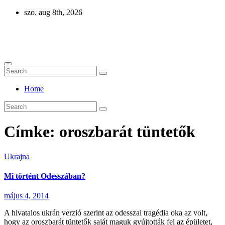
Skip
szo. aug 8th, 2026
to
content
Eurázsia
Home
Címke:
oroszbarát tüntetők
Ukrajna
Mi történt Odesszában?
május 4, 2014
A hivatalos ukrán verzió szerint az odesszai tragédia oka az volt,
hogy az oroszbarát tüntetők saját maguk gyújtották fel az épületet,