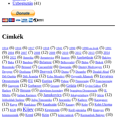
Üzbegisztán
(41)
Címkék
(6)
(6)
(11)
(7)
(7)
(6)
(5)
1914
1916
1917
1918
1941
1990
1991
1990-es évek
(9)
(6)
(7)
(12)
(6)
(8)
(5)
(10)
2004
2007
2008
2009
2010
2013
2014
2012
(16)
(6)
(8)
(6)
(6)
(23)
Azerbajdzsán
2022
Amerika
Aresztovics
Azarov
Bakijev
(7)
(11)
(6)
(30)
(5)
(5)
(10)
Belarusz
Baku
Bandera
Biskek
Belkovszkij
Biden
(5)
(7)
(6)
(6)
(11)
Brüsszel
Csecsenföld
Dagesztán
Dmitrij Medvegyev
Brzezinski
(5)
(10)
(33)
(7)
(9)
(5)
Donyeck
Donbassz
Duma
Dusanbe
Dnyeper
Dzsalal-Abad
(6)
(12)
(6)
(9)
Egységes
Dél-Oszétia
Déli Áramlat
Echo Moszkvi
Egyesült Államok
(28)
(42)
(28)
(5)
(5)
EU
Oroszország
Európa
Franciaország
Fidesz
Finnország
(6)
(12)
(15)
(6)
(41)
(5)
Grúzia
Gazprom
Gorbacsov
Groznij
Gyóni Gábor
(12)
(15)
(6)
(6)
Harkov
Herszon
ideiglenes kormány
Igazságos Oroszország
II.
(5)
(5)
(51)
(11)
(12)
Janukovics
Jekatyerinburg
Jelcin
Miklós
Iszlam Karimov
(8)
(7)
(7)
(9)
Jobboldali Szektor
Julija Timosenko
Juscsenko
Kadirov
Karaganov
(12)
(8)
(9)
(22)
(6)
(5)
Kazahsztán
Katyn
Kaukázus
Kazany
Kelet-Ukrajna
Kelet
Kijev
(17)
(6)
(102)
(19)
(8)
(9)
Kirgizisztán
KGB
Kirill pátriárka
Kisinyov
(6)
(26)
(37)
(7)
(10)
Krím
Kreml
kommunisták
krími tatárok
Kurmanbek Bakijev