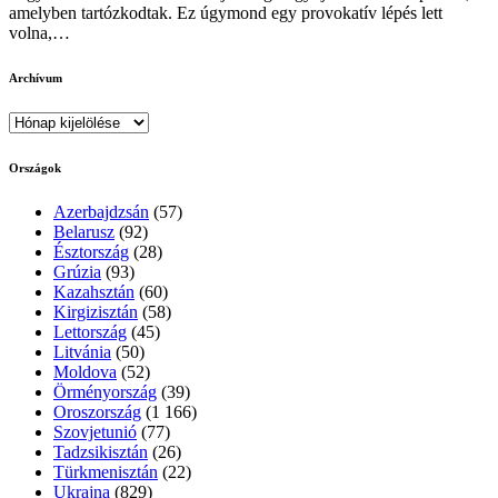
amelyben tartózkodtak. Ez úgymond egy provokatív lépés lett
volna,…
Archívum
Archívum
Országok
Azerbajdzsán
(57)
Belarusz
(92)
Észtország
(28)
Grúzia
(93)
Kazahsztán
(60)
Kirgizisztán
(58)
Lettország
(45)
Litvánia
(50)
Moldova
(52)
Örményország
(39)
Oroszország
(1 166)
Szovjetunió
(77)
Tadzsikisztán
(26)
Türkmenisztán
(22)
Ukrajna
(829)