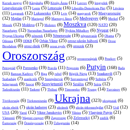
(5)
(8)
(11)
(9)
(8)
Kárpátalja
Közép-Ázsia
Lavrov
lengyelek
Kurszk megye
(17)
(5)
(16)
(5)
Lengyelország
Lettország
Litvánia
Lenin
Liberális-Demokrata Párt
(11)
(12)
(33)
(14)
(5)
Lukasenko
Magyarország
Luganszk
Lviv
magyarok
(32)
(17)
(6)
(5)
(49)
(5)
Medvegyev
Majdan
Mariupol
Martonyi János
Merkel
Moszkva
(12)
(17)
(8)
(120)
(20)
NATO
Minszk
Moldova
Molotov
(12)
(8)
(6)
(41)
Nyugat
Nazarbajev
Nurszultan Nazarbajev
Nyikita Mihalkov
(9)
(10)
(19)
(5)
(7)
Németország
Nyugat-Ukrajna
németek
Obama
népszavazás
(10)
(5)
(25)
(30)
Orbán Viktor
orosz-ukrán háború
Odessza
Orosz
ODKB
(6)
(18)
(9)
(23)
orosz elnök
oroszok
Birodalom
orosz nyelv
Oroszország
(375)
(8)
(5)
oroszországiak
Peszkov
Putyin
(5)
(19)
(11)
(6)
(168)
Porosenko
Pravda
Prigozsin
Rada
Petrográd
(11)
(7)
(6)
(6)
(13)
(17)
Ramzan Kadirov
Riga
rubel
Régiók Pártja
Szaakasvili
(7)
(5)
(9)
(8)
(7)
Szabadság
Szentpétervár
Szevasztopol
Szibéria
szankciók
(9)
(8)
(55)
(29)
(12)
Szovjetunió
Sztálin
Szlavjanszk
Szocsi
Szíria
(11)
(7)
(6)
(8)
(14)
(6)
Tadzsikisztán
Taskent
Tbiliszi
Timosenko
Trump
Turcsinov
Ukrajna
(6)
(9)
(323)
(6)
Törökország
Türkmenisztán
ukrajnaiak
(7)
(23)
(9)
(12)
(12)
ukrán hadsereg
ukrán elnök
ukránok
ukrán titkosszolgálat
Urál
(20)
(12)
(19)
(5)
(21)
USA
Viktor Janukovics
Vlagyimir Putyin
Varsó
Vilnius
(9)
(8)
(5)
(37)
(6)
Zelenszkij
Vámunió
Wagner-csoport
zsidók
Zaporozsje
(5)
(13)
(14)
Örményország
Üzbegisztán
Észtország