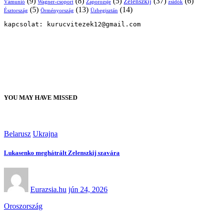
(9)
(8)
(5)
(37)
(6)
Zelenszkij
Vámunió
Wagner-csoport
zsidók
Zaporozsje
(5)
(13)
(14)
Örményország
Üzbegisztán
Észtország
kapcsolat: kurucvitezek12@gmail.com
YOU MAY HAVE MISSED
Belarusz
Ukrajna
Lukasenko meghátrált Zelenszkij szavára
Eurazsia.hu
jún 24, 2026
Oroszország