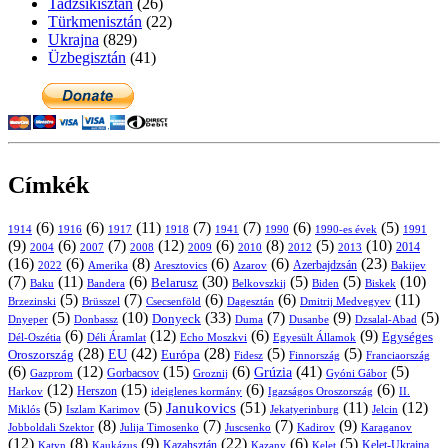
Tadzsikisztán
(26)
Türkmenisztán
(22)
Ukrajna
(829)
Üzbegisztán
(41)
Címkék
(6)
(6)
(11)
(7)
(7)
(6)
(5)
1914
1916
1917
1918
1941
1990
1991
1990-es évek
(9)
(6)
(7)
(12)
(6)
(8)
(5)
(10)
2004
2007
2008
2009
2010
2013
2014
2012
(16)
(6)
(8)
(6)
(6)
(23)
Azerbajdzsán
2022
Amerika
Aresztovics
Azarov
Bakijev
(7)
(11)
(6)
(30)
(5)
(5)
(10)
Belarusz
Baku
Bandera
Biskek
Belkovszkij
Biden
(5)
(7)
(6)
(6)
(11)
Brüsszel
Csecsenföld
Dagesztán
Dmitrij Medvegyev
Brzezinski
(5)
(10)
(33)
(7)
(9)
(5)
Donyeck
Donbassz
Duma
Dusanbe
Dnyeper
Dzsalal-Abad
(6)
(12)
(6)
(9)
Egységes
Dél-Oszétia
Déli Áramlat
Echo Moszkvi
Egyesült Államok
(28)
(42)
(28)
(5)
(5)
EU
Oroszország
Európa
Franciaország
Fidesz
Finnország
(6)
(12)
(15)
(6)
(41)
(5)
Grúzia
Gazprom
Gorbacsov
Groznij
Gyóni Gábor
(12)
(15)
(6)
(6)
Harkov
Herszon
ideiglenes kormány
Igazságos Oroszország
II.
(5)
(5)
(51)
(11)
(12)
Janukovics
Jekatyerinburg
Jelcin
Miklós
Iszlam Karimov
(8)
(7)
(7)
(9)
Jobboldali Szektor
Julija Timosenko
Juscsenko
Kadirov
Karaganov
(12)
(8)
(9)
(22)
(6)
(5)
Kazahsztán
Katyn
Kaukázus
Kazany
Kelet-Ukrajna
Kelet