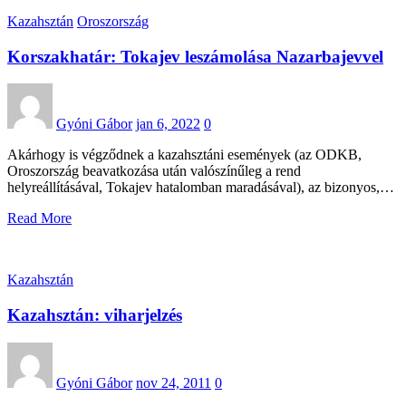
Kazahsztán
Oroszország
Korszakhatár: Tokajev leszámolása Nazarbajevvel
Gyóni Gábor
jan 6, 2022
0
Akárhogy is végződnek a kazahsztáni események (az ODKB,
Oroszország beavatkozása után valószínűleg a rend
helyreállításával, Tokajev hatalomban maradásával), az bizonyos,…
Read More
Kazahsztán
Kazahsztán: viharjelzés
Gyóni Gábor
nov 24, 2011
0