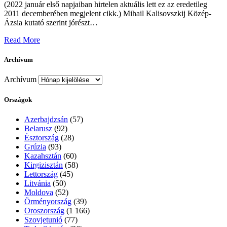
(2022 január első napjaiban hirtelen aktuális lett ez az eredetileg
2011 decemberében megjelent cikk.) Mihail Kalisovszkij Közép-
Ázsia kutató szerint jórészt…
Read More
Archívum
Archívum
Országok
Azerbajdzsán
(57)
Belarusz
(92)
Észtország
(28)
Grúzia
(93)
Kazahsztán
(60)
Kirgizisztán
(58)
Lettország
(45)
Litvánia
(50)
Moldova
(52)
Örményország
(39)
Oroszország
(1 166)
Szovjetunió
(77)