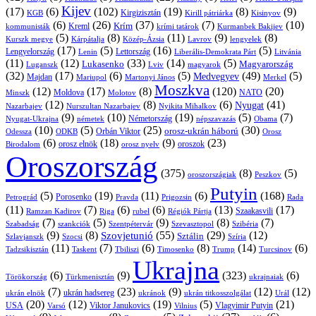
Kijev
(17)
(6)
(102)
(19)
(8)
(9)
Kirgizisztán
KGB
Kirill pátriárka
Kisinyov
(6)
(26)
(37)
(7)
(10)
Krím
Kreml
kommunisták
krími tatárok
Kurmanbek Bakijev
(5)
(8)
(11)
(9)
(8)
Kárpátalja
Közép-Ázsia
Lavrov
lengyelek
Kurszk megye
(17)
(5)
(16)
(5)
Lengyelország
Lettország
Litvánia
Lenin
Liberális-Demokrata Párt
(11)
(12)
(33)
(14)
(5)
Lukasenko
Magyarország
Luganszk
Lviv
magyarok
(32)
(17)
(6)
(5)
(49)
(5)
Medvegyev
Majdan
Mariupol
Martonyi János
Merkel
Moszkva
(12)
(17)
(8)
(120)
(20)
NATO
Minszk
Moldova
Molotov
(12)
(8)
(6)
(41)
Nyugat
Nazarbajev
Nurszultan Nazarbajev
Nyikita Mihalkov
(9)
(10)
(19)
(5)
(7)
Németország
Nyugat-Ukrajna
németek
Obama
népszavazás
(10)
(5)
(25)
(30)
Orbán Viktor
orosz-ukrán háború
Odessza
Orosz
ODKB
(6)
(18)
(9)
(23)
orosz elnök
oroszok
Birodalom
orosz nyelv
Oroszország
(375)
(8)
(5)
oroszországiak
Peszkov
Putyin
(5)
(19)
(11)
(6)
(168)
Porosenko
Pravda
Prigozsin
Rada
Petrográd
(11)
(7)
(6)
(6)
(13)
(17)
Ramzan Kadirov
Riga
rubel
Régiók Pártja
Szaakasvili
(7)
(5)
(9)
(8)
(7)
Szabadság
Szentpétervár
Szevasztopol
Szibéria
szankciók
(9)
(8)
(55)
(29)
(12)
Szovjetunió
Sztálin
Szlavjanszk
Szocsi
Szíria
(11)
(7)
(6)
(8)
(14)
(6)
Tadzsikisztán
Taskent
Tbiliszi
Timosenko
Trump
Turcsinov
Ukrajna
(6)
(9)
(323)
(6)
Törökország
Türkmenisztán
ukrajnaiak
(7)
(23)
(9)
(12)
(12)
ukrán hadsereg
ukrán elnök
ukránok
ukrán titkosszolgálat
Urál
(20)
(12)
(19)
(5)
(21)
USA
Viktor Janukovics
Vlagyimir Putyin
Varsó
Vilnius