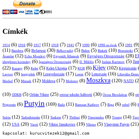
Címkék
(6)
(6)
(11)
(7)
(7)
(6)
(5)
(9
1914
1916
1917
1918
1941
1990
1991
1990-es évek
(11)
(6)
(30)
(5)
(5)
(10)
(5
Belarusz
Bandera
Biskek
Belkovszkij
Biden
Brzezinski
(12)
(6)
(9)
(28)
E
Egységes Oroszország
Áramlat
Echo Moszkvi
Egyesült Államok
(6)
(6)
(5)
(5)
Ja
ideiglenes kormány
Igazságos Oroszország
II. Miklós
Iszlam Karimov
Kijev
(22)
(6)
(5)
(17)
(6)
(102)
Kirgizisztán
Kazany
Kelet-Ukrajna
KGB
Kelet
(9)
(8)
(17)
(5)
(16)
Lavrov
lengyelek
Lengyelország
Lettország
Lenin
Liberális-Demo
Moszkva
(5)
(12)
(17)
(8)
(120)
(2
NATO
Minszk
Moldova
Molotov
Merkel
(10)
(5)
(25)
(30)
(6)
Orbán Viktor
orosz-ukrán háború
Orosz Birodalom
or
ODKB
Putyin
(6)
(169)
(11)
(7)
(6)
(6)
Prigozsin
Rada
Ramzan Kadirov
Riga
rubel
R
(12)
(11)
(7)
(6)
(8)
(14)
Szíria
Tadzsikisztán
Taskent
Tbiliszi
Timosenko
Trump
Turc
(12)
(20)
(12)
(19)
(5)
(21
USA
Viktor Janukovics
Vlagyimir Putyin
Varsó
Vilnius
kapcsolat: kurucvitezek12@gmail.com