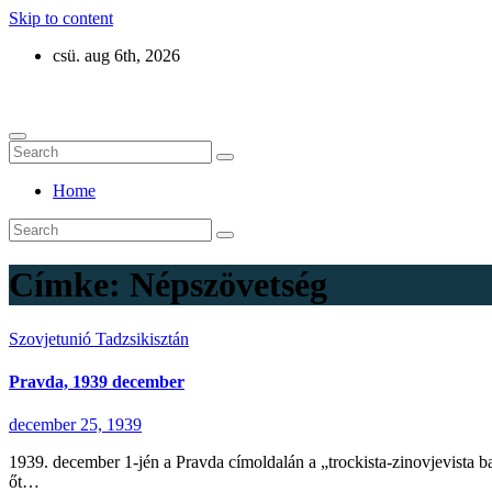
Skip to content
csü. aug 6th, 2026
Eurázsia
Home
Címke:
Népszövetség
Szovjetunió
Tadzsikisztán
Pravda, 1939 december
december 25, 1939
1939. december 1-jén a Pravda címoldalán a „trockista-zinovjevista ba
őt…