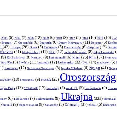
)
(6)
(7)
(12)
(6)
(8)
(5)
(10)
(16)
2004
2007
2008
2009
2010
2013
2014
202
2012
)
(7)
(6)
(6)
(11)
(5)
Brüsszel
Csecsenföld
Dagesztán
Dmitrij Medvegyev
Donbas
Dnyeper
(42)
(28)
(5)
(5)
(6)
(12)
U
Európa
Franciaország
Gazprom
Gorbac
Fidesz
Finnország
(51)
(11)
(12)
(8)
(
nukovics
Jekatyerinburg
Jelcin
Jobboldali Szektor
Julija Timosenko
(19)
(8)
(9)
(6)
(26)
(37)
Krím
Kreml
Kirill pátriárka
Kisinyov
kommunisták
krími tat
(5)
(11)
(12)
(33)
(14)
(5)
Lukasenko
Litvánia
Luganszk
Lviv
krata Párt
magyarok
1)
(12)
(8)
(6)
(41)
Nyugat
Nazarbajev
Nurszultan Nazarbajev
Nyikita Mihalkov
Nyuga
Oroszország
(18)
(9)
(23)
oroszok
osz elnök
orosz nyelv
(13)
(17)
(7)
(5)
(9)
égiók Pártja
Szaakasvili
Szabadság
Szentpétervár
Szevasz
szankciók
Ukrajna
(6)
(7)
(9)
(323)
sinov
Törökország
Türkmenisztán
ukrajnaiak
)
(9)
(8)
(5)
(37)
(6)
Zelenszkij
Vámunió
Wagner-csoport
zsidók
Zaporozsje
Észtország