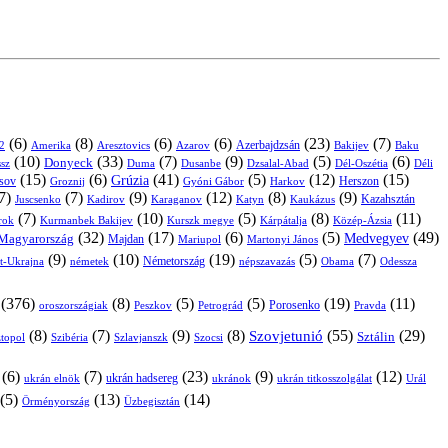
(6)
(8)
(6)
(6)
(23)
(7)
Azerbajdzsán
2
Amerika
Aresztovics
Azarov
Bakijev
Baku
(10)
(33)
(7)
(9)
(5)
(6)
Donyeck
sz
Duma
Dusanbe
Dél-Oszétia
Déli
Dzsalal-Abad
(15)
(6)
(41)
(5)
(12)
(15)
Grúzia
sov
Groznij
Harkov
Herszon
Gyóni Gábor
7)
(7)
(9)
(12)
(8)
(9)
Kazahsztán
Juscsenko
Kadirov
Karaganov
Katyn
Kaukázus
(7)
(10)
(5)
(8)
(11)
árok
Kurmanbek Bakijev
Kárpátalja
Közép-Ázsia
Kurszk megye
(32)
(17)
(6)
(5)
(49)
Medvegyev
Magyarország
Majdan
Mariupol
Martonyi János
(9)
(10)
(19)
(5)
(7)
Németország
t-Ukrajna
németek
Obama
Odessza
népszavazás
(376)
(8)
(5)
(5)
(19)
(11)
Porosenko
oroszországiak
Pravda
Peszkov
Petrográd
(8)
(7)
(9)
(8)
(55)
(29)
Szovjetunió
Sztálin
topol
Szibéria
Szlavjanszk
Szocsi
(6)
(7)
(23)
(9)
(12)
ukrán hadsereg
ukrán elnök
ukránok
ukrán titkosszolgálat
Urál
(5)
(13)
(14)
Örményország
Üzbegisztán