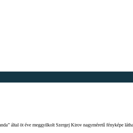
nda” által öt éve meggyilkolt Szergej Kirov nagyméretű fényképe látható