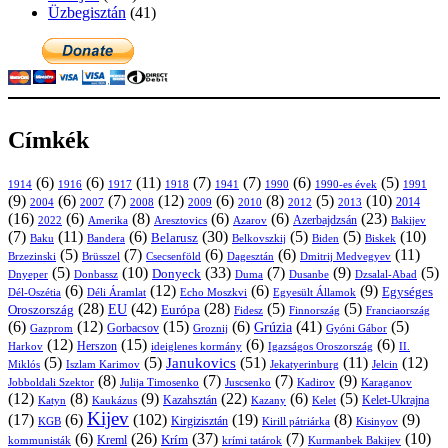
Üzbegisztán
(41)
Címkék
(6)
(6)
(11)
(7)
(7)
(6)
(5)
1914
1916
1917
1918
1941
1990
1991
1990-es évek
(9)
(6)
(7)
(12)
(6)
(8)
(5)
(10)
2004
2007
2008
2009
2010
2013
2014
2012
(16)
(6)
(8)
(6)
(6)
(23)
Azerbajdzsán
2022
Amerika
Aresztovics
Azarov
Bakijev
(7)
(11)
(6)
(30)
(5)
(5)
(10)
Belarusz
Baku
Bandera
Biskek
Belkovszkij
Biden
(5)
(7)
(6)
(6)
(11)
Brüsszel
Csecsenföld
Dagesztán
Dmitrij Medvegyev
Brzezinski
(5)
(10)
(33)
(7)
(9)
(5)
Donyeck
Donbassz
Duma
Dusanbe
Dnyeper
Dzsalal-Abad
(6)
(12)
(6)
(9)
Egységes
Dél-Oszétia
Déli Áramlat
Echo Moszkvi
Egyesült Államok
(28)
(42)
(28)
(5)
(5)
EU
Oroszország
Európa
Franciaország
Fidesz
Finnország
(6)
(12)
(15)
(6)
(41)
(5)
Grúzia
Gazprom
Gorbacsov
Groznij
Gyóni Gábor
(12)
(15)
(6)
(6)
Harkov
Herszon
ideiglenes kormány
Igazságos Oroszország
II.
(5)
(5)
(51)
(11)
(12)
Janukovics
Jekatyerinburg
Jelcin
Miklós
Iszlam Karimov
(8)
(7)
(7)
(9)
Jobboldali Szektor
Julija Timosenko
Juscsenko
Kadirov
Karaganov
(12)
(8)
(9)
(22)
(6)
(5)
Kazahsztán
Katyn
Kaukázus
Kazany
Kelet-Ukrajna
Kelet
Kijev
(17)
(6)
(102)
(19)
(8)
(9)
Kirgizisztán
KGB
Kirill pátriárka
Kisinyov
(6)
(26)
(37)
(7)
(10)
Krím
Kreml
kommunisták
krími tatárok
Kurmanbek Bakijev