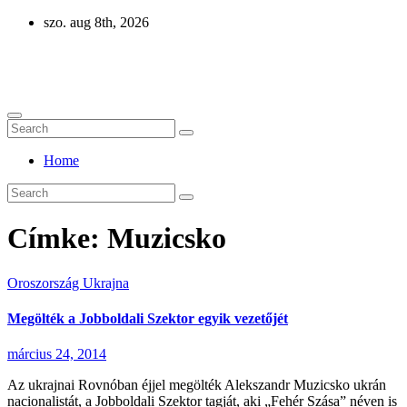
Skip
szo. aug 8th, 2026
to
content
Eurázsia
Home
Címke:
Muzicsko
Oroszország
Ukrajna
Megölték a Jobboldali Szektor egyik vezetőjét
március 24, 2014
Az ukrajnai Rovnóban éjjel megölték Alekszandr Muzicsko ukrán
nacionalistát, a Jobboldali Szektor tagját, aki „Fehér Szása” néven is