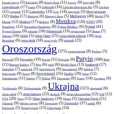
(5)
(8)
(11)
(9)
(8)
Kárpátalja
Közép-Ázsia
Lavrov
lengyelek
Kurszk megye
(17)
(5)
(16)
(5)
Lengyelország
Lettország
Litvánia
Lenin
Liberális-Demokrata Párt
(11)
(12)
(33)
(14)
(5)
Lukasenko
Magyarország
Luganszk
Lviv
magyarok
(32)
(17)
(6)
(5)
(49)
(5)
Medvegyev
Majdan
Mariupol
Martonyi János
Merkel
Moszkva
(12)
(17)
(8)
(120)
(20)
NATO
Minszk
Moldova
Molotov
(12)
(8)
(6)
(41)
Nyugat
Nazarbajev
Nurszultan Nazarbajev
Nyikita Mihalkov
(9)
(10)
(19)
(5)
(7)
Németország
Nyugat-Ukrajna
németek
Obama
népszavazás
(10)
(5)
(25)
(30)
Orbán Viktor
orosz-ukrán háború
Odessza
Orosz
ODKB
(6)
(18)
(9)
(23)
orosz elnök
oroszok
Birodalom
orosz nyelv
Oroszország
(375)
(8)
(5)
oroszországiak
Peszkov
Putyin
(5)
(19)
(11)
(6)
(168)
Porosenko
Pravda
Prigozsin
Rada
Petrográd
(11)
(7)
(6)
(6)
(13)
(17)
Ramzan Kadirov
Riga
rubel
Régiók Pártja
Szaakasvili
(7)
(5)
(9)
(8)
(7)
Szabadság
Szentpétervár
Szevasztopol
Szibéria
szankciók
(9)
(8)
(55)
(29)
(12)
Szovjetunió
Sztálin
Szlavjanszk
Szocsi
Szíria
(11)
(7)
(6)
(8)
(14)
(6)
Tadzsikisztán
Taskent
Tbiliszi
Timosenko
Trump
Turcsinov
Ukrajna
(6)
(9)
(323)
(6)
Törökország
Türkmenisztán
ukrajnaiak
(7)
(23)
(9)
(12)
(12)
ukrán hadsereg
ukrán elnök
ukránok
ukrán titkosszolgálat
Urál
(20)
(12)
(19)
(5)
(21)
USA
Viktor Janukovics
Vlagyimir Putyin
Varsó
Vilnius
(9)
(8)
(5)
(37)
(6)
Zelenszkij
Vámunió
Wagner-csoport
zsidók
Zaporozsje
(5)
(13)
(14)
Örményország
Üzbegisztán
Észtország