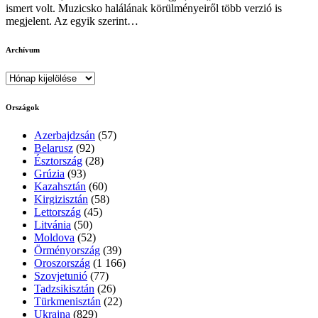
ismert volt. Muzicsko halálának körülményeiről több verzió is
megjelent. Az egyik szerint…
Archívum
Archívum
Országok
Azerbajdzsán
(57)
Belarusz
(92)
Észtország
(28)
Grúzia
(93)
Kazahsztán
(60)
Kirgizisztán
(58)
Lettország
(45)
Litvánia
(50)
Moldova
(52)
Örményország
(39)
Oroszország
(1 166)
Szovjetunió
(77)
Tadzsikisztán
(26)
Türkmenisztán
(22)
Ukrajna
(829)