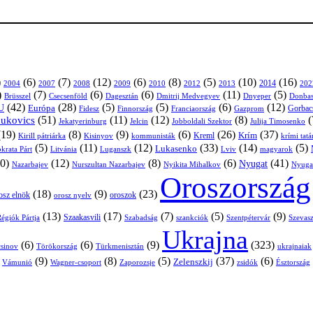
)
(6)
(7)
(12)
(6)
(8)
(5)
(10)
(16)
2004
2007
2008
2009
2010
2013
2014
202
2012
)
(7)
(6)
(6)
(11)
(5)
Brüsszel
Csecsenföld
Dagesztán
Dmitrij Medvegyev
Donbas
Dnyeper
(42)
(28)
(5)
(5)
(6)
(12)
U
Európa
Franciaország
Gazprom
Gorbac
Fidesz
Finnország
(51)
(11)
(12)
(8)
(
nukovics
Jekatyerinburg
Jelcin
Jobboldali Szektor
Julija Timosenko
(19)
(8)
(9)
(6)
(26)
(37)
Krím
Kreml
Kirill pátriárka
Kisinyov
kommunisták
krími tat
(5)
(11)
(12)
(33)
(14)
(5)
Lukasenko
Litvánia
Luganszk
Lviv
krata Párt
magyarok
0)
(12)
(8)
(6)
(41)
Nyugat
Nazarbajev
Nurszultan Nazarbajev
Nyikita Mihalkov
Nyuga
Oroszország
(18)
(9)
(23)
osz elnök
oroszok
orosz nyelv
(13)
(17)
(7)
(5)
(9)
égiók Pártja
Szaakasvili
Szabadság
Szentpétervár
Szevasz
szankciók
Ukrajna
(6)
(6)
(9)
(323)
sinov
Törökország
Türkmenisztán
ukrajnaiak
)
(9)
(8)
(5)
(37)
(6)
Zelenszkij
Vámunió
Wagner-csoport
zsidók
Zaporozsje
Észtország