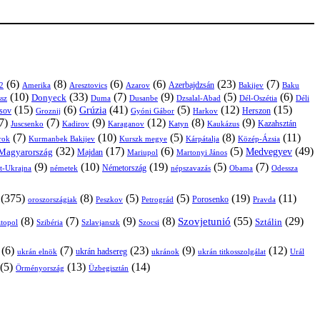
(6)
(8)
(6)
(6)
(23)
(7)
Azerbajdzsán
2
Amerika
Aresztovics
Azarov
Bakijev
Baku
(10)
(33)
(7)
(9)
(5)
(6)
Donyeck
sz
Duma
Dusanbe
Dél-Oszétia
Déli
Dzsalal-Abad
(15)
(6)
(41)
(5)
(12)
(15)
Grúzia
sov
Groznij
Harkov
Herszon
Gyóni Gábor
7)
(7)
(9)
(12)
(8)
(9)
Kazahsztán
Juscsenko
Kadirov
Karaganov
Katyn
Kaukázus
(7)
(10)
(5)
(8)
(11)
árok
Kurmanbek Bakijev
Kárpátalja
Közép-Ázsia
Kurszk megye
(32)
(17)
(6)
(5)
(49)
Medvegyev
Magyarország
Majdan
Mariupol
Martonyi János
(9)
(10)
(19)
(5)
(7)
Németország
t-Ukrajna
németek
Obama
Odessza
népszavazás
(375)
(8)
(5)
(5)
(19)
(11)
Porosenko
oroszországiak
Pravda
Peszkov
Petrográd
(8)
(7)
(9)
(8)
(55)
(29)
Szovjetunió
Sztálin
topol
Szibéria
Szlavjanszk
Szocsi
(6)
(7)
(23)
(9)
(12)
ukrán hadsereg
ukrán elnök
ukránok
ukrán titkosszolgálat
Urál
(5)
(13)
(14)
Örményország
Üzbegisztán