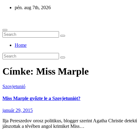
Skip
pén. aug 7th, 2026
to
Eurázsia
content
Home
Címke:
Miss Marple
Szovjetunió
Miss Marple győzte le a Szovjetuniót?
január 29, 2015
Ilja Pereszedov orosz politikus, blogger szerint Agatha Christie dete
játszottak a tévében angol krimiket Miss…