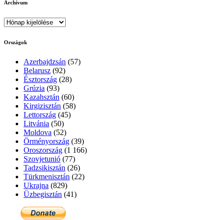
Archívum
Archívum
Országok
Azerbajdzsán
(57)
Belarusz
(92)
Észtország
(28)
Grúzia
(93)
Kazahsztán
(60)
Kirgizisztán
(58)
Lettország
(45)
Litvánia
(50)
Moldova
(52)
Örményország
(39)
Oroszország
(1 166)
Szovjetunió
(77)
Tadzsikisztán
(26)
Türkmenisztán
(22)
Ukrajna
(829)
Üzbegisztán
(41)