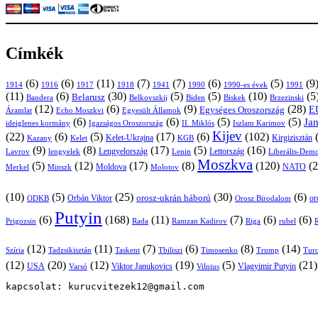
Címkék
(6)
(6)
(11)
(7)
(7)
(6)
(5)
(9
1914
1916
1917
1918
1941
1990
1991
1990-es évek
(11)
(6)
(30)
(5)
(5)
(10)
(5
Belarusz
Bandera
Biskek
Belkovszkij
Biden
Brzezinski
(12)
(6)
(9)
(28)
E
Egységes Oroszország
Áramlat
Echo Moszkvi
Egyesült Államok
(6)
(6)
(5)
(5)
Ja
ideiglenes kormány
Igazságos Oroszország
II. Miklós
Iszlam Karimov
Kijev
(22)
(6)
(5)
(17)
(6)
(102)
Kirgizisztán
Kazany
Kelet-Ukrajna
KGB
Kelet
(9)
(8)
(17)
(5)
(16)
Lavrov
lengyelek
Lengyelország
Lettország
Lenin
Liberális-Demo
Moszkva
(5)
(12)
(17)
(8)
(120)
(2
NATO
Minszk
Moldova
Molotov
Merkel
(10)
(5)
(25)
(30)
(6)
Orbán Viktor
orosz-ukrán háború
or
Orosz Birodalom
ODKB
Putyin
(6)
(168)
(11)
(7)
(6)
(6)
Prigozsin
Rada
Ramzan Kadirov
Riga
rubel
R
(12)
(11)
(7)
(6)
(8)
(14)
Szíria
Tadzsikisztán
Taskent
Tbiliszi
Timosenko
Trump
Turc
(12)
(20)
(12)
(19)
(5)
(21
USA
Viktor Janukovics
Vlagyimir Putyin
Varsó
Vilnius
kapcsolat: kurucvitezek12@gmail.com