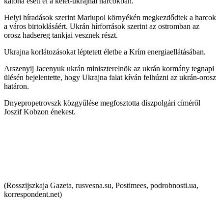
katona esett el a kelet-ukrajnai harcokban.
Helyi híradások szerint Mariupol környékén megkezdődtek a harcok
a város birtoklásáért. Ukrán hírforrások szerint az ostromban az
orosz hadsereg tankjai vesznek részt.
Ukrajna korlátozásokat léptetett életbe a Krím energiaellátásában.
Arszenyij Jacenyuk ukrán miniszterelnök az ukrán kormány tegnapi
ülésén bejelentette, hogy Ukrajna falat kíván felhúzni az ukrán-orosz
határon.
Dnyepropetrovszk közgyűlése megfosztotta díszpolgári címéről
Joszif Kobzon énekest.
(Rosszijszkaja Gazeta, rusvesna.su, Postimees, podrobnosti.ua,
korrespondent.net)