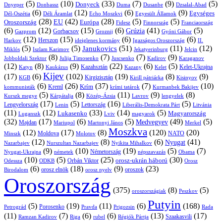
(5)
(10)
(33)
(7)
(9)
(5)
Donyeck
Donbassz
Duma
Dusanbe
Dnyeper
Dzsalal-Abad
(6)
(12)
(6)
(9)
Egységes
Dél-Oszétia
Déli Áramlat
Echo Moszkvi
Egyesült Államok
(28)
(42)
(28)
(5)
(5)
EU
Oroszország
Európa
Franciaország
Fidesz
Finnország
(6)
(12)
(15)
(6)
(41)
(5)
Grúzia
Gazprom
Gorbacsov
Groznij
Gyóni Gábor
(12)
(15)
(6)
(6)
Harkov
Herszon
ideiglenes kormány
Igazságos Oroszország
II.
(5)
(5)
(51)
(11)
(12)
Janukovics
Jekatyerinburg
Jelcin
Miklós
Iszlam Karimov
(8)
(7)
(7)
(9)
Jobboldali Szektor
Julija Timosenko
Juscsenko
Kadirov
Karaganov
(12)
(8)
(9)
(22)
(6)
(5)
Kazahsztán
Katyn
Kaukázus
Kazany
Kelet-Ukrajna
Kelet
Kijev
(17)
(6)
(102)
(19)
(8)
(9)
Kirgizisztán
KGB
Kirill pátriárka
Kisinyov
(6)
(26)
(37)
(7)
(10)
Krím
Kreml
kommunisták
krími tatárok
Kurmanbek Bakijev
(5)
(8)
(11)
(9)
(8)
Kárpátalja
Közép-Ázsia
Lavrov
lengyelek
Kurszk megye
(17)
(5)
(16)
(5)
Lengyelország
Lettország
Litvánia
Lenin
Liberális-Demokrata Párt
(11)
(12)
(33)
(14)
(5)
Lukasenko
Magyarország
Luganszk
Lviv
magyarok
(32)
(17)
(6)
(5)
(49)
(5)
Medvegyev
Majdan
Mariupol
Martonyi János
Merkel
Moszkva
(12)
(17)
(8)
(120)
(20)
NATO
Minszk
Moldova
Molotov
(12)
(8)
(6)
(41)
Nyugat
Nazarbajev
Nurszultan Nazarbajev
Nyikita Mihalkov
(9)
(10)
(19)
(5)
(7)
Németország
Nyugat-Ukrajna
németek
Obama
népszavazás
(10)
(5)
(25)
(30)
Orbán Viktor
orosz-ukrán háború
Odessza
Orosz
ODKB
(6)
(18)
(9)
(23)
orosz elnök
oroszok
Birodalom
orosz nyelv
Oroszország
(375)
(8)
(5)
oroszországiak
Peszkov
Putyin
(5)
(19)
(11)
(6)
(168)
Porosenko
Pravda
Prigozsin
Rada
Petrográd
(11)
(7)
(6)
(6)
(13)
(17)
Ramzan Kadirov
Riga
rubel
Régiók Pártja
Szaakasvili