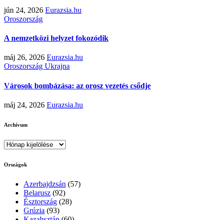
jún 24, 2026
Eurazsia.hu
Oroszország
A nemzetközi helyzet fokozódik
máj 26, 2026
Eurazsia.hu
Oroszország
Ukrajna
Városok bombázása: az orosz vezetés csődje
máj 24, 2026
Eurazsia.hu
Archívum
Archívum
Országok
Azerbajdzsán
(57)
Belarusz
(92)
Észtország
(28)
Grúzia
(93)
Kazahsztán
(60)