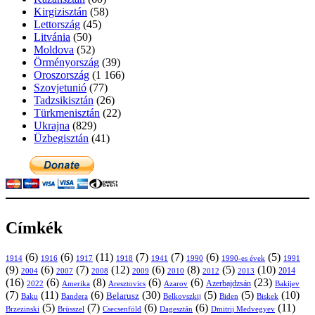
Kirgizisztán
(58)
Lettország
(45)
Litvánia
(50)
Moldova
(52)
Örményország
(39)
Oroszország
(1 166)
Szovjetunió
(77)
Tadzsikisztán
(26)
Türkmenisztán
(22)
Ukrajna
(829)
Üzbegisztán
(41)
Címkék
(6)
(6)
(11)
(7)
(7)
(6)
(5)
1914
1916
1917
1918
1941
1990
1991
1990-es évek
(9)
(6)
(7)
(12)
(6)
(8)
(5)
(10)
2004
2007
2008
2009
2010
2013
2014
2012
(16)
(6)
(8)
(6)
(6)
(23)
Azerbajdzsán
2022
Amerika
Aresztovics
Azarov
Bakijev
(7)
(11)
(6)
(30)
(5)
(5)
(10)
Belarusz
Baku
Bandera
Biskek
Belkovszkij
Biden
(5)
(7)
(6)
(6)
(11)
Brüsszel
Csecsenföld
Dagesztán
Dmitrij Medvegyev
Brzezinski