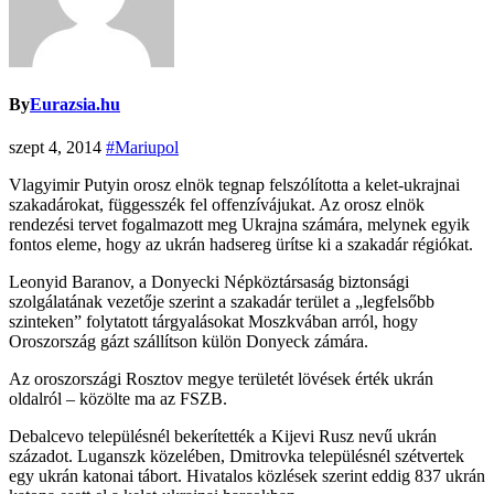
By
Eurazsia.hu
szept 4, 2014
#Mariupol
Vlagyimir Putyin orosz elnök tegnap felszólította a kelet-ukrajnai
szakadárokat, függesszék fel offenzívájukat. Az orosz elnök
rendezési tervet fogalmazott meg Ukrajna számára, melynek egyik
fontos eleme, hogy az ukrán hadsereg ürítse ki a szakadár régiókat.
Leonyid Baranov, a Donyecki Népköztársaság biztonsági
szolgálatának vezetője szerint a szakadár terület a „legfelsőbb
szinteken” folytatott tárgyalásokat Moszkvában arról, hogy
Oroszország gázt szállítson külön Donyeck zámára.
Az oroszországi Rosztov megye területét lövések érték ukrán
oldalról – közölte ma az FSZB.
Debalcevo településnél bekerítették a Kijevi Rusz nevű ukrán
századot. Luganszk közelében, Dmitrovka településnél szétvertek
egy ukrán katonai tábort. Hivatalos közlések szerint eddig 837 ukrán