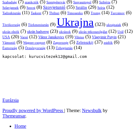
(7)
(5)
(9)
(8)
(7)
Szabadság
Szentpétervár
Szevasztopol
Szibéria
szankciók
(9)
(8)
(55)
(29)
(12)
Szovjetunió
Sztálin
Szlavjanszk
Szocsi
Szíria
(11)
(7)
(6)
(8)
(14)
(6)
Tadzsikisztán
Taskent
Tbiliszi
Timosenko
Trump
Turcsinov
Ukrajna
(6)
(9)
(323)
(6)
Törökország
Türkmenisztán
ukrajnaiak
(7)
(23)
(9)
(12)
(12)
ukrán hadsereg
ukrán elnök
ukránok
ukrán titkosszolgálat
Urál
(20)
(12)
(19)
(5)
(21)
USA
Viktor Janukovics
Vlagyimir Putyin
Varsó
Vilnius
(9)
(8)
(5)
(37)
(6)
Zelenszkij
Vámunió
Wagner-csoport
zsidók
Zaporozsje
(5)
(13)
(14)
Örményország
Üzbegisztán
Észtország
kapcsolat: kurucvitezek12@gmail.com
Eurázsia
Proudly powered by WordPress
|
Theme:
Newsbulk
by
Themeansar
.
Home