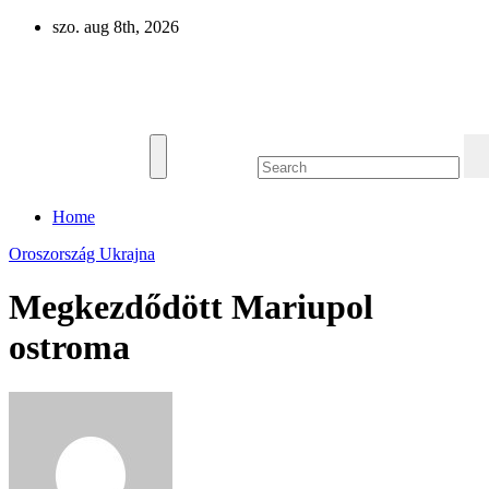
Skip
szo. aug 8th, 2026
to
content
Eurázsia
Home
Oroszország
Ukrajna
Megkezdődött Mariupol
ostroma