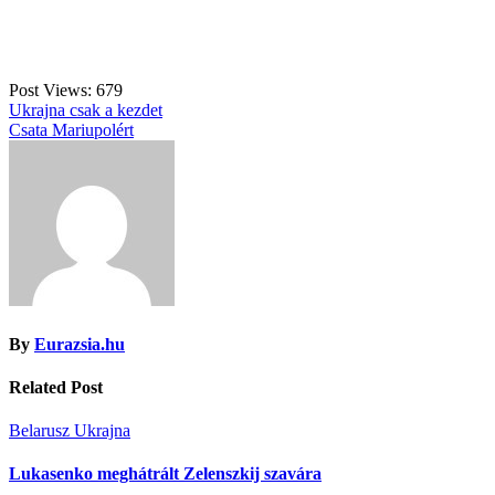
Post Views:
679
Bejegyzés
Ukrajna csak a kezdet
Csata Mariupolért
navigáció
By
Eurazsia.hu
Related Post
Belarusz
Ukrajna
Lukasenko meghátrált Zelenszkij szavára