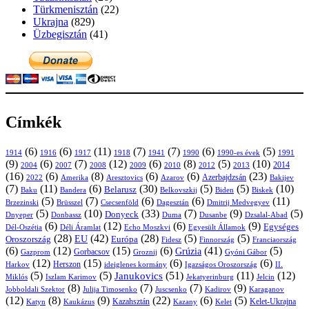
Türkmenisztán
(22)
Ukrajna
(829)
Üzbegisztán
(41)
Címkék
(6)
(6)
(11)
(7)
(7)
(6)
(5)
1914
1916
1917
1918
1941
1990
1991
1990-es évek
(9)
(6)
(7)
(12)
(6)
(8)
(5)
(10)
2004
2007
2008
2009
2010
2013
2014
2012
(16)
(6)
(8)
(6)
(6)
(23)
Azerbajdzsán
2022
Amerika
Aresztovics
Azarov
Bakijev
(7)
(11)
(6)
(30)
(5)
(5)
(10)
Belarusz
Baku
Bandera
Biskek
Belkovszkij
Biden
(5)
(7)
(6)
(6)
(11)
Brüsszel
Csecsenföld
Dagesztán
Dmitrij Medvegyev
Brzezinski
(5)
(10)
(33)
(7)
(9)
(5)
Donyeck
Donbassz
Duma
Dusanbe
Dnyeper
Dzsalal-Abad
(6)
(12)
(6)
(9)
Egységes
Dél-Oszétia
Déli Áramlat
Echo Moszkvi
Egyesült Államok
(28)
(42)
(28)
(5)
(5)
EU
Oroszország
Európa
Franciaország
Fidesz
Finnország
(6)
(12)
(15)
(6)
(41)
(5)
Grúzia
Gazprom
Gorbacsov
Groznij
Gyóni Gábor
(12)
(15)
(6)
(6)
Harkov
Herszon
ideiglenes kormány
Igazságos Oroszország
II.
(5)
(5)
(51)
(11)
(12)
Janukovics
Jekatyerinburg
Jelcin
Miklós
Iszlam Karimov
(8)
(7)
(7)
(9)
Jobboldali Szektor
Julija Timosenko
Juscsenko
Kadirov
Karaganov
(12)
(8)
(9)
(22)
(6)
(5)
Kazahsztán
Katyn
Kaukázus
Kazany
Kelet-Ukrajna
Kelet