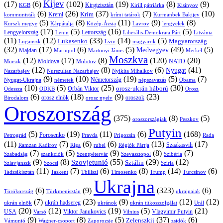
Kijev
(17)
(6)
(102)
(19)
(8)
(9)
Kirgizisztán
KGB
Kirill pátriárka
Kisinyov
(6)
(26)
(37)
(7)
(10)
Krím
Kreml
kommunisták
krími tatárok
Kurmanbek Bakijev
(5)
(8)
(11)
(9)
(8)
Kárpátalja
Közép-Ázsia
Lavrov
lengyelek
Kurszk megye
(17)
(5)
(16)
(5)
Lengyelország
Lettország
Litvánia
Lenin
Liberális-Demokrata Párt
(11)
(12)
(33)
(14)
(5)
Lukasenko
Magyarország
Luganszk
Lviv
magyarok
(32)
(17)
(6)
(5)
(49)
(5)
Medvegyev
Majdan
Mariupol
Martonyi János
Merkel
Moszkva
(12)
(17)
(8)
(120)
(20)
NATO
Minszk
Moldova
Molotov
(12)
(8)
(6)
(41)
Nyugat
Nazarbajev
Nurszultan Nazarbajev
Nyikita Mihalkov
(9)
(10)
(19)
(5)
(7)
Németország
Nyugat-Ukrajna
németek
Obama
népszavazás
(10)
(5)
(25)
(30)
Orbán Viktor
orosz-ukrán háború
Odessza
Orosz
ODKB
(6)
(18)
(9)
(23)
orosz elnök
oroszok
Birodalom
orosz nyelv
Oroszország
(375)
(8)
(5)
oroszországiak
Peszkov
Putyin
(5)
(19)
(11)
(6)
(168)
Porosenko
Pravda
Prigozsin
Rada
Petrográd
(11)
(7)
(6)
(6)
(13)
(17)
Ramzan Kadirov
Riga
rubel
Régiók Pártja
Szaakasvili
(7)
(5)
(9)
(8)
(7)
Szabadság
Szentpétervár
Szevasztopol
Szibéria
szankciók
(9)
(8)
(55)
(29)
(12)
Szovjetunió
Sztálin
Szlavjanszk
Szocsi
Szíria
(11)
(7)
(6)
(8)
(14)
(6)
Tadzsikisztán
Taskent
Tbiliszi
Timosenko
Trump
Turcsinov
Ukrajna
(6)
(9)
(323)
(6)
Törökország
Türkmenisztán
ukrajnaiak
(7)
(23)
(9)
(12)
(12)
ukrán hadsereg
ukrán elnök
ukránok
ukrán titkosszolgálat
Urál
(20)
(12)
(19)
(5)
(21)
USA
Viktor Janukovics
Vlagyimir Putyin
Varsó
Vilnius
(9)
(8)
(5)
(37)
(6)
Zelenszkij
Vámunió
Wagner-csoport
zsidók
Zaporozsje