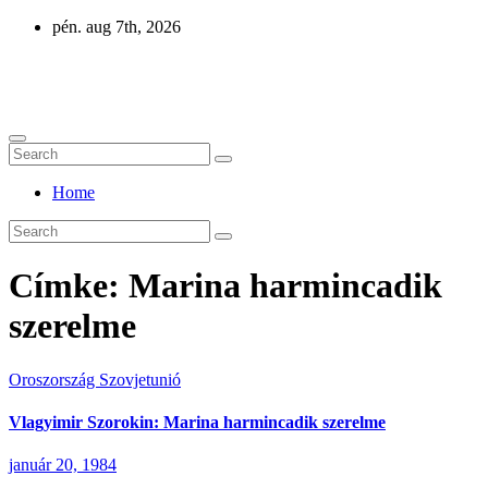
Skip
pén. aug 7th, 2026
to
content
Eurázsia
Home
Címke:
Marina harmincadik
szerelme
Oroszország
Szovjetunió
Vlagyimir Szorokin: Marina harmincadik szerelme
január 20, 1984