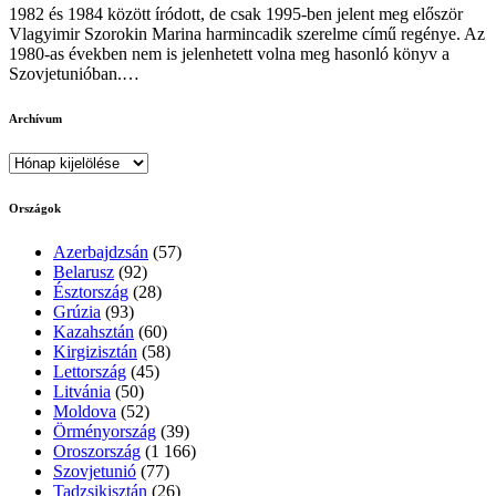
1982 és 1984 között íródott, de csak 1995-ben jelent meg először
Vlagyimir Szorokin Marina harmincadik szerelme című regénye. Az
1980-as években nem is jelenhetett volna meg hasonló könyv a
Szovjetunióban.…
Archívum
Archívum
Országok
Azerbajdzsán
(57)
Belarusz
(92)
Észtország
(28)
Grúzia
(93)
Kazahsztán
(60)
Kirgizisztán
(58)
Lettország
(45)
Litvánia
(50)
Moldova
(52)
Örményország
(39)
Oroszország
(1 166)
Szovjetunió
(77)
Tadzsikisztán
(26)