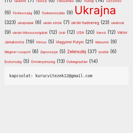
(11)
(7)
(6)
(8)
(14)
Timosenko
Trump
Taskent
Tbiliszi
Turcsinov
Ukrajna
(6)
(6)
(9)
Türkmenisztán
Törökország
(323)
(6)
(7)
(23)
ukrán hadsereg
ukránok
ukrajnaiak
ukrán elnök
(9)
(12)
(12)
(20)
(12)
USA
ukrán titkosszolgálat
Urál
Varsó
Viktor
(19)
(5)
(21)
(9)
Vlagyimir Putyin
Janukovics
Vámunió
Vilnius
(8)
(5)
(37)
(6)
Zelenszkij
Wagner-csoport
Zaporozsje
zsidók
(5)
(13)
(14)
Örményország
Üzbegisztán
Észtország
kapcsolat: kurucvitezek12@gmail.com