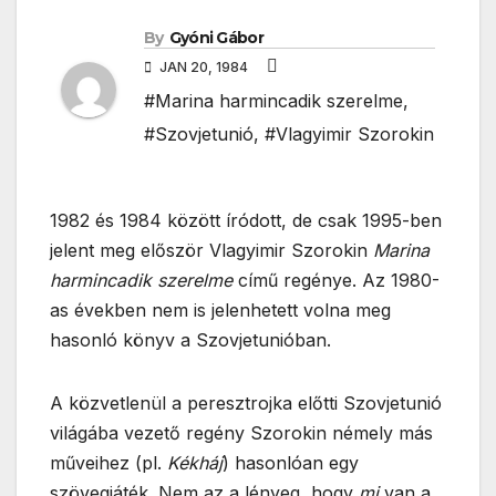
By
Gyóni Gábor
JAN 20, 1984
#Marina harmincadik szerelme
,
#Szovjetunió
,
#Vlagyimir Szorokin
1982 és 1984 között íródott, de csak 1995-ben
jelent meg először Vlagyimir Szorokin
Marina
harmincadik szerelme
című regénye. Az 1980-
as években nem is jelenhetett volna meg
hasonló könyv a Szovjetunióban.
A közvetlenül a peresztrojka előtti Szovjetunió
világába vezető regény Szorokin némely más
műveihez (pl.
Kékháj
) hasonlóan egy
szövegjáték. Nem az a lényeg, hogy
mi
van a