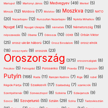
(6)
(5)
(49)
(5)
Medvegyev
Mariupol
Martonyi János
Merkel
Moszkva
(12)
(17)
(8)
(120)
NATO
Minszk
Moldova
Molotov
(20)
(12)
(8)
(6)
Nazarbajev
Nurszultan Nazarbajev
Nyikita Mihalkov
(41)
(9)
(10)
(19)
Nyugat
Nyugat-Ukrajna
németek
Németország
(5)
(7)
(10)
(5)
Orbán Viktor
Odessza
népszavazás
Obama
ODKB
(25)
(30)
(6)
orosz-ukrán háború
orosz elnök
Orosz Birodalom
(18)
(9)
(23)
oroszok
orosz nyelv
Oroszország
(375)
(8)
oroszországiak
(5)
(5)
(19)
(11)
(6)
Porosenko
Pravda
Peszkov
Petrográd
Prigozsin
Putyin
(168)
(11)
(7)
(6)
(6)
Rada
Ramzan Kadirov
Riga
rubel
(13)
(17)
(7)
(5)
Régiók Pártja
Szaakasvili
Szabadság
szankciók
(9)
(8)
(7)
(9)
Szentpétervár
Szevasztopol
Szlavjanszk
Szibéria
(8)
(55)
(29)
(12)
Szovjetunió
Sztálin
Szocsi
Szíria
Tadzsikisztán