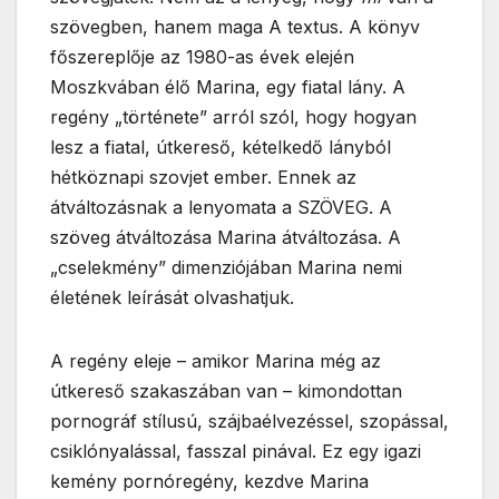
szövegben, hanem maga A textus. A könyv
főszereplője az 1980-as évek elején
Moszkvában élő Marina, egy fiatal lány. A
regény „története” arról szól, hogy hogyan
lesz a fiatal, útkereső, kételkedő lányból
hétköznapi szovjet ember. Ennek az
átváltozásnak a lenyomata a SZÖVEG. A
szöveg átváltozása Marina átváltozása. A
„cselekmény” dimenziójában Marina nemi
életének leírását olvashatjuk.
A regény eleje – amikor Marina még az
útkereső szakaszában van – kimondottan
pornográf stílusú, szájbaélvezéssel, szopással,
csiklónyalással, fasszal pinával. Ez egy igazi
kemény pornóregény, kezdve Marina