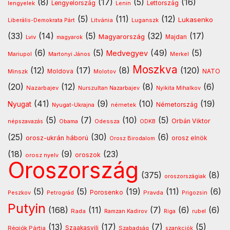
(8)
(17)
(5)
(16)
lengyelek
Lengyelország
Lettország
Lenin
(5)
(11)
(12)
Lukasenko
Litvánia
Luganszk
Liberális-Demokrata Párt
(33)
(14)
(5)
(32)
(17)
Magyarország
Lviv
Majdan
magyarok
(6)
(5)
(49)
(5)
Medvegyev
Mariupol
Martonyi János
Merkel
Moszkva
(12)
(17)
(8)
(120)
NATO
Minszk
Moldova
Molotov
(20)
(12)
(8)
(6)
Nazarbajev
Nurszultan Nazarbajev
Nyikita Mihalkov
(41)
(9)
(10)
(19)
Nyugat
Nyugat-Ukrajna
németek
Németország
(5)
(7)
(10)
(5)
Orbán Viktor
Odessza
népszavazás
Obama
ODKB
(25)
(30)
(6)
orosz-ukrán háború
orosz elnök
Orosz Birodalom
(18)
(9)
(23)
oroszok
orosz nyelv
Oroszország
(375)
(8)
oroszországiak
(5)
(5)
(19)
(11)
(6)
Porosenko
Pravda
Peszkov
Petrográd
Prigozsin
Putyin
(168)
(11)
(7)
(6)
(6)
Rada
Ramzan Kadirov
Riga
rubel
(13)
(17)
(7)
(5)
Régiók Pártja
Szaakasvili
Szabadság
szankciók