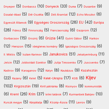
(5)
(10)
(33)
(7)
(9)
Donyeck
Donbassz
Dusanbe
Dnyeper
Duma
(5)
(6)
(12)
(6)
Déli Áramlat
Dzsalal-Abad
Dél-Oszétia
Echo Moszkvi
(9)
(28)
(42)
EU
Egységes Oroszország
Európa
Egyesült Államok
(28)
(5)
(5)
(6)
(12)
Gazprom
Fidesz
Finnország
Franciaország
(15)
(6)
(41)
(5)
Grúzia
Gorbacsov
Harkov
Groznij
Gyóni Gábor
(12)
(15)
(6)
(6)
Herszon
ideiglenes kormány
Igazságos Oroszország
(5)
(5)
(51)
(11)
Janukovics
Jekatyerinburg
II. Miklós
Iszlam Karimov
(12)
(8)
(7)
(7)
Jelcin
Jobboldali Szektor
Julija Timosenko
Juscsenko
(9)
(12)
(8)
(9)
Kazahsztán
Kadirov
Karaganov
Katyn
Kaukázus
Kijev
(22)
(6)
(5)
(17)
(6)
Kelet-Ukrajna
Kazany
Kelet
KGB
(102)
(19)
(8)
(9)
Kirgizisztán
Kirill pátriárka
Kisinyov
kommunisták
(6)
(26)
(37)
(7)
(10)
Krím
Kreml
Kurmanbek Bakijev
krími tatárok
(5)
(8)
(11)
(9)
Kárpátalja
Közép-Ázsia
Lavrov
Kurszk megye