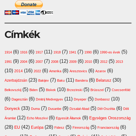
Címkék
(6)
(6)
(11)
(7)
(7)
(6)
(5)
1914
1916
1917
1918
1941
1990
1990-es évek
(9)
(6)
(7)
(12)
(6)
(8)
(5)
1991
2004
2007
2008
2009
2010
2012
2013
(10)
(16)
(6)
(8)
(6)
(6)
2014
2022
Amerika
Aresztovics
Azarov
(23)
(7)
(11)
(6)
(30)
Belarusz
Azerbajdzsán
Bakijev
Baku
Bandera
(5)
(5)
(10)
(5)
(7)
Belkovszkij
Biden
Biskek
Brzezinski
Brüsszel
Csecsenföld
(6)
(6)
(11)
(5)
(10)
Dagesztán
Dmitrij Medvegyev
Dnyeper
Donbassz
(33)
(7)
(9)
(5)
(6)
Donyeck
Duma
Dusanbe
Dzsalal-Abad
Dél-Oszétia
Déli
(12)
(6)
(9)
Egységes Oroszország
Áramlat
Echo Moszkvi
Egyesült Államok
(28)
(42)
(28)
(5)
(5)
(6)
EU
Európa
Fidesz
Finnország
Franciaország