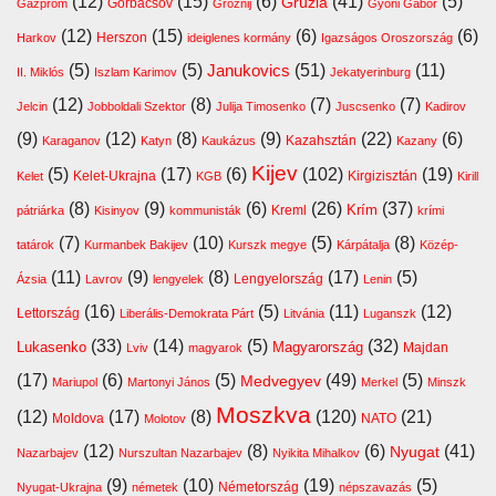
(12)
(15)
(6)
(41)
(5)
Grúzia
Gazprom
Gorbacsov
Groznij
Gyóni Gábor
(12)
(15)
(6)
(6)
Harkov
Herszon
ideiglenes kormány
Igazságos Oroszország
(5)
(5)
(51)
(11)
Janukovics
II. Miklós
Iszlam Karimov
Jekatyerinburg
(12)
(8)
(7)
(7)
Jelcin
Jobboldali Szektor
Julija Timosenko
Juscsenko
Kadirov
(9)
(12)
(8)
(9)
(22)
(6)
Kazahsztán
Karaganov
Katyn
Kaukázus
Kazany
Kijev
(5)
(17)
(6)
(102)
(19)
Kelet-Ukrajna
Kirgizisztán
Kelet
KGB
Kirill
(8)
(9)
(6)
(26)
(37)
Krím
Kreml
pátriárka
Kisinyov
kommunisták
krími
(7)
(10)
(5)
(8)
tatárok
Kurmanbek Bakijev
Kurszk megye
Kárpátalja
Közép-
(11)
(9)
(8)
(17)
(5)
Lengyelország
Ázsia
Lavrov
lengyelek
Lenin
(16)
(5)
(11)
(12)
Lettország
Liberális-Demokrata Párt
Litvánia
Luganszk
(33)
(14)
(5)
(32)
Lukasenko
Magyarország
Majdan
Lviv
magyarok
(17)
(6)
(5)
(49)
(5)
Medvegyev
Mariupol
Martonyi János
Merkel
Minszk
Moszkva
(12)
(17)
(8)
(120)
(21)
Moldova
NATO
Molotov
(12)
(8)
(6)
(41)
Nyugat
Nazarbajev
Nurszultan Nazarbajev
Nyikita Mihalkov
(9)
(10)
(19)
(5)
Németország
Nyugat-Ukrajna
németek
népszavazás