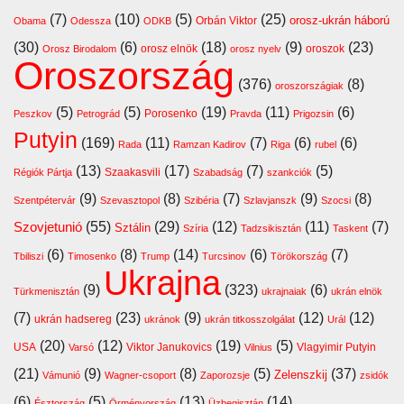
(7)
(10)
(5)
(25)
orosz-ukrán háború
Orbán Viktor
Obama
Odessza
ODKB
(30)
(6)
(18)
(9)
(23)
orosz elnök
oroszok
Orosz Birodalom
orosz nyelv
Oroszország
(376)
(8)
oroszországiak
(5)
(5)
(19)
(11)
(6)
Porosenko
Peszkov
Petrográd
Pravda
Prigozsin
Putyin
(169)
(11)
(7)
(6)
(6)
Rada
Ramzan Kadirov
Riga
rubel
(13)
(17)
(7)
(5)
Szaakasvili
Régiók Pártja
Szabadság
szankciók
(9)
(8)
(7)
(9)
(8)
Szentpétervár
Szevasztopol
Szibéria
Szlavjanszk
Szocsi
Szovjetunió
(55)
(29)
(12)
(11)
(7)
Sztálin
Szíria
Tadzsikisztán
Taskent
(6)
(8)
(14)
(6)
(7)
Tbiliszi
Timosenko
Trump
Turcsinov
Törökország
Ukrajna
(9)
(323)
(6)
Türkmenisztán
ukrajnaiak
ukrán elnök
(7)
(23)
(9)
(12)
(12)
ukrán hadsereg
ukránok
ukrán titkosszolgálat
Urál
(20)
(12)
(19)
(5)
USA
Viktor Janukovics
Vlagyimir Putyin
Varsó
Vilnius
(21)
(9)
(8)
(5)
(37)
Zelenszkij
Vámunió
Wagner-csoport
Zaporozsje
zsidók
(6)
(5)
(13)
(14)
Észtország
Örményország
Üzbegisztán