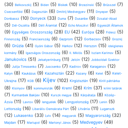
(30)
(5)
(5)
(10)
(5)
(7)
Biskek
Belkovszkij
Biden
Brzezinski
Brüsszel
(6)
(6)
(11)
(5)
Dmitrij Medvegyev
Csecsenföld
Dagesztán
Dnyeper
(10)
(33)
(7)
(9)
Donyeck
Donbassz
Dusanbe
Duma
Dzsalal-Abad
(5)
(6)
(12)
(6)
Déli Áramlat
Egyesült Államok
Dél-Oszétia
Echo Moszkvi
(9)
(28)
(42)
(28)
(5)
EU
Egységes Oroszország
Európa
Fidesz
(5)
(6)
(12)
(15)
Gazprom
Gorbacsov
Finnország
Franciaország
Groznij
(6)
(41)
(5)
(12)
(15)
Grúzia
Harkov
Herszon
Gyóni Gábor
ideiglenes
(6)
(6)
(5)
(5)
kormány
Igazságos Oroszország
II. Miklós
Iszlam Karimov
(51)
(11)
(12)
Janukovics
Jekatyerinburg
Jelcin
Jobboldali Szektor
(8)
(7)
(7)
(9)
(12)
Kadirov
Karaganov
Julija Timosenko
Juscsenko
(8)
(9)
(22)
(6)
(5)
Kazahsztán
Katyn
Kaukázus
Kelet-
Kazany
Kelet
Kijev
(17)
(6)
(102)
(19)
Ukrajna
Kirgizisztán
Kirill pátriárka
KGB
(8)
(9)
(6)
(26)
(37)
Krím
Kreml
Kisinyov
kommunisták
krími tatárok
(7)
(10)
(5)
(8)
Kurmanbek Bakijev
Kárpátalja
Közép-
Kurszk megye
(11)
(9)
(8)
(17)
(5)
Ázsia
Lavrov
lengyelek
Lengyelország
Lenin
(16)
(5)
(11)
Lettország
Litvánia
Luganszk
Liberális-Demokrata Párt
(12)
(33)
(14)
(5)
(32)
Lukasenko
Magyarország
Lviv
magyarok
(17)
(6)
(5)
(49)
Medvegyev
Majdan
Mariupol
Martonyi János