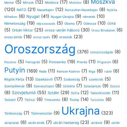
Moszkva
(5)
(12)
(17)
(8)
Minszk
Moldova
Molotov
Merkel
(120)
(21)
(12)
(8)
NATO
Nazarbajev
Nurszultan Nazarbajev
Nyikita
(6)
(41)
(9)
(10)
Nyugat
Nyugat-Ukrajna
németek
Mihalkov
(19)
(5)
(7)
(10)
Németország
Odessza
népszavazás
Obama
ODKB
(5)
(25)
(30)
(6)
Orbán Viktor
orosz-ukrán háború
Orosz Birodalom
(18)
(9)
(23)
oroszok
orosz elnök
orosz nyelv
Oroszország
(376)
(8)
oroszországiak
(5)
(5)
(19)
(11)
(6)
Porosenko
Pravda
Peszkov
Petrográd
Prigozsin
Putyin
(169)
(11)
(7)
(6)
(6)
Rada
Ramzan Kadirov
Riga
rubel
(13)
(17)
(7)
(5)
Régiók Pártja
Szaakasvili
Szabadság
szankciók
(9)
(8)
(7)
(9)
Szentpétervár
Szevasztopol
Szlavjanszk
Szocsi
Szibéria
(8)
(55)
(29)
(12)
(11)
Szovjetunió
Sztálin
Szíria
Tadzsikisztán
(7)
(6)
(8)
(14)
(6)
Timosenko
Trump
Taskent
Tbiliszi
Turcsinov
Ukrajna
(7)
(9)
(323)
Türkmenisztán
Törökország
(6)
(7)
(23)
(9)
ukrán hadsereg
ukránok
ukrán
ukrajnaiak
ukrán elnök