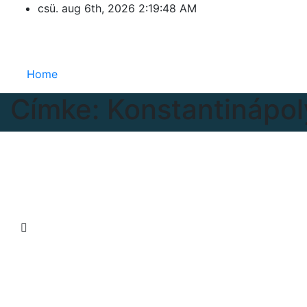
Skip
csü. aug 6th, 2026
2:19:48 AM
to
Eurázsia
content
Home
Címke:
Konstantinápol