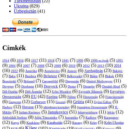
Türkmenisztán
(22)
Ukrajna
(829)
Üzbegisztán
(41)
Címkék
(6)
(6)
(11)
(7)
(7)
(6)
(5)
1914
1916
1917
1918
1941
1990
1991
1990-es évek
(9)
(6)
(7)
(12)
(6)
(8)
(5)
(10)
2004
2007
2008
2009
2010
2013
2014
2012
(16)
(6)
(8)
(6)
(6)
(23)
Azerbajdzsán
2022
Amerika
Aresztovics
Azarov
Bakijev
(7)
(11)
(6)
(30)
(5)
(5)
(10)
Belarusz
Baku
Bandera
Biskek
Belkovszkij
Biden
(5)
(7)
(6)
(6)
(11)
Brüsszel
Csecsenföld
Dagesztán
Dmitrij Medvegyev
Brzezinski
(5)
(10)
(33)
(7)
(9)
(5)
Donyeck
Donbassz
Duma
Dusanbe
Dnyeper
Dzsalal-Abad
(6)
(12)
(6)
(9)
Egységes
Dél-Oszétia
Déli Áramlat
Echo Moszkvi
Egyesült Államok
(28)
(42)
(28)
(5)
(5)
EU
Oroszország
Európa
Franciaország
Fidesz
Finnország
(6)
(12)
(15)
(6)
(41)
(5)
Grúzia
Gazprom
Gorbacsov
Groznij
Gyóni Gábor
(12)
(15)
(6)
(6)
Harkov
Herszon
ideiglenes kormány
Igazságos Oroszország
II.
(5)
(5)
(51)
(11)
(12)
Janukovics
Jekatyerinburg
Jelcin
Miklós
Iszlam Karimov
(8)
(7)
(7)
(9)
Jobboldali Szektor
Julija Timosenko
Juscsenko
Kadirov
Karaganov
(12)
(8)
(9)
(22)
(6)
(5)
Kazahsztán
Katyn
Kaukázus
Kazany
Kelet-Ukrajna
Kelet
Kijev
(17)
(6)
(102)
(19)
(8)
(9)
Kirgizisztán
KGB
Kirill pátriárka
Kisinyov