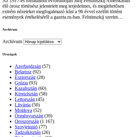
Az 1917-es forradalom évfordulóján Jurij Felstinszkij Amerikában
élő orosz történész jelentetett meg terjedelmes, és meglehetősen
extrém nézeteket megfogalmazó írást a 96 évvel ezelőtt történt
események értékeléséről a gazeta.ru-ban. Felstinszkij szerint…
Archívum
Archívum
Országok
Azerbajdzsán
(57)
Belarusz
(92)
Észtország
(28)
Grúzia
(93)
Kazahsztán
(60)
Kirgizisztán
(58)
Lettország
(45)
Litvánia
(50)
Moldova
(52)
Örményország
(39)
Oroszország
(1 167)
Szovjetunió
(77)
Tadzsikisztán
(26)