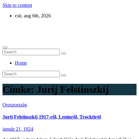
Skip to content
csü. aug 6th, 2026
Eurázsia
Home
Címke:
Jurij Felstinszkij
Oroszország
Jurij Felstinszkij 1917-ről, Leninről, Trockijról
január 21, 1924