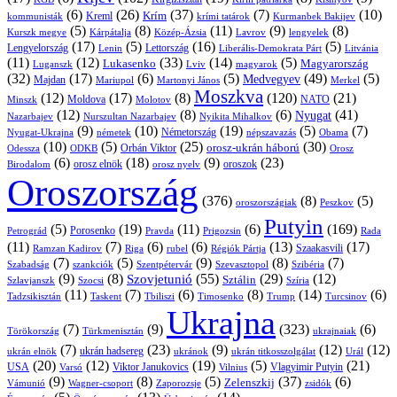
(6)
(26)
(37)
(7)
(10)
Krím
Kreml
kommunisták
krími tatárok
Kurmanbek Bakijev
(5)
(8)
(11)
(9)
(8)
Kárpátalja
Közép-Ázsia
Lavrov
lengyelek
Kurszk megye
(17)
(5)
(16)
(5)
Lengyelország
Lettország
Litvánia
Lenin
Liberális-Demokrata Párt
(11)
(12)
(33)
(14)
(5)
Lukasenko
Magyarország
Luganszk
Lviv
magyarok
(32)
(17)
(6)
(5)
(49)
(5)
Medvegyev
Majdan
Mariupol
Martonyi János
Merkel
Moszkva
(12)
(17)
(8)
(120)
(21)
NATO
Minszk
Moldova
Molotov
(12)
(8)
(6)
(41)
Nyugat
Nazarbajev
Nurszultan Nazarbajev
Nyikita Mihalkov
(9)
(10)
(19)
(5)
(7)
Németország
Nyugat-Ukrajna
németek
Obama
népszavazás
(10)
(5)
(25)
(30)
Orbán Viktor
orosz-ukrán háború
Odessza
Orosz
ODKB
(6)
(18)
(9)
(23)
oroszok
Birodalom
orosz elnök
orosz nyelv
Oroszország
(376)
(8)
(5)
oroszországiak
Peszkov
Putyin
(5)
(19)
(11)
(6)
(169)
Porosenko
Pravda
Prigozsin
Rada
Petrográd
(11)
(7)
(6)
(6)
(13)
(17)
Ramzan Kadirov
Riga
rubel
Régiók Pártja
Szaakasvili
(7)
(5)
(9)
(8)
(7)
Szabadság
Szentpétervár
Szevasztopol
Szibéria
szankciók
(9)
(8)
(55)
(29)
(12)
Szovjetunió
Sztálin
Szlavjanszk
Szocsi
Szíria
(11)
(7)
(6)
(8)
(14)
(6)
Tadzsikisztán
Taskent
Tbiliszi
Timosenko
Trump
Turcsinov
Ukrajna
(7)
(9)
(323)
(6)
Törökország
Türkmenisztán
ukrajnaiak
(7)
(23)
(9)
(12)
(12)
ukrán hadsereg
ukrán elnök
ukránok
ukrán titkosszolgálat
Urál
(20)
(12)
(19)
(5)
(21)
USA
Viktor Janukovics
Vlagyimir Putyin
Varsó
Vilnius
(9)
(8)
(5)
(37)
(6)
Zelenszkij
Vámunió
Wagner-csoport
zsidók
Zaporozsje