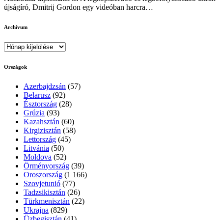
újságíró, Dmitrij Gordon egy videóban harcra…
Archívum
Archívum
Országok
Azerbajdzsán
(57)
Belarusz
(92)
Észtország
(28)
Grúzia
(93)
Kazahsztán
(60)
Kirgizisztán
(58)
Lettország
(45)
Litvánia
(50)
Moldova
(52)
Örményország
(39)
Oroszország
(1 166)
Szovjetunió
(77)
Tadzsikisztán
(26)
Türkmenisztán
(22)
Ukrajna
(829)
Üzbegisztán
(41)