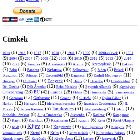
Címkék
(6)
(6)
(11)
(7)
(7)
(6)
(5)
1914
1916
1917
1918
1941
1990
1991
1990-es évek
(9)
(6)
(7)
(12)
(6)
(8)
(5)
(10)
2004
2007
2008
2009
2010
2013
2014
2012
(16)
(6)
(8)
(6)
(6)
(23)
Azerbajdzsán
2022
Amerika
Aresztovics
Azarov
Bakijev
(7)
(11)
(6)
(30)
(5)
(5)
(10)
Belarusz
Baku
Bandera
Biskek
Belkovszkij
Biden
(5)
(7)
(6)
(6)
(11)
Brüsszel
Csecsenföld
Dagesztán
Dmitrij Medvegyev
Brzezinski
(5)
(10)
(33)
(7)
(9)
(5)
Donyeck
Donbassz
Duma
Dusanbe
Dnyeper
Dzsalal-Abad
(6)
(12)
(6)
(9)
Egységes
Dél-Oszétia
Déli Áramlat
Echo Moszkvi
Egyesült Államok
(28)
(42)
(28)
(5)
(5)
EU
Oroszország
Európa
Franciaország
Fidesz
Finnország
(6)
(12)
(15)
(6)
(41)
(5)
Grúzia
Gazprom
Gorbacsov
Groznij
Gyóni Gábor
(12)
(15)
(6)
(6)
Harkov
Herszon
ideiglenes kormány
Igazságos Oroszország
II.
(5)
(5)
(51)
(11)
(12)
Janukovics
Jekatyerinburg
Jelcin
Miklós
Iszlam Karimov
(8)
(7)
(7)
(9)
Jobboldali Szektor
Julija Timosenko
Juscsenko
Kadirov
Karaganov
(12)
(8)
(9)
(22)
(6)
(5)
Kazahsztán
Katyn
Kaukázus
Kazany
Kelet-Ukrajna
Kelet
Kijev
(17)
(6)
(102)
(19)
(8)
(9)
Kirgizisztán
KGB
Kirill pátriárka
Kisinyov
(6)
(26)
(37)
(7)
(10)
Krím
Kreml
kommunisták
krími tatárok
Kurmanbek Bakijev
(5)
(8)
(11)
(9)
(8)
Kárpátalja
Közép-Ázsia
Lavrov
lengyelek
Kurszk megye