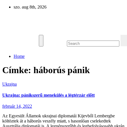
Skip
szo. aug 8th, 2026
to
content
Eurázsia
Home
Címke:
háborús pánik
Ukrajna
Ukrajna: pánikszerű menekülés a légtérzár előtt
február 14, 2022
Az Egyesült Államok ukrajnai diplomatái Kijevből Lembergbe
költöztek át a háborús veszély miatt, s hasonlóan cselekedtek
Ausztrália diplomatái is. A legnépszerűbb és legbefolyásosabb ukrán