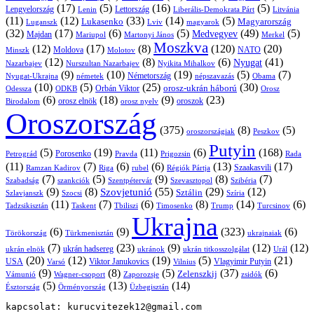
(17)
(5)
(16)
(5)
Lengyelország
Lettország
Litvánia
Lenin
Liberális-Demokrata Párt
(11)
(12)
(33)
(14)
(5)
Lukasenko
Magyarország
Luganszk
Lviv
magyarok
(32)
(17)
(6)
(5)
(49)
(5)
Medvegyev
Majdan
Mariupol
Martonyi János
Merkel
Moszkva
(12)
(17)
(8)
(120)
(20)
NATO
Minszk
Moldova
Molotov
(12)
(8)
(6)
(41)
Nyugat
Nazarbajev
Nurszultan Nazarbajev
Nyikita Mihalkov
(9)
(10)
(19)
(5)
(7)
Németország
Nyugat-Ukrajna
németek
Obama
népszavazás
(10)
(5)
(25)
(30)
Orbán Viktor
orosz-ukrán háború
Odessza
Orosz
ODKB
(6)
(18)
(9)
(23)
orosz elnök
oroszok
Birodalom
orosz nyelv
Oroszország
(375)
(8)
(5)
oroszországiak
Peszkov
Putyin
(5)
(19)
(11)
(6)
(168)
Porosenko
Pravda
Prigozsin
Rada
Petrográd
(11)
(7)
(6)
(6)
(13)
(17)
Ramzan Kadirov
Riga
rubel
Régiók Pártja
Szaakasvili
(7)
(5)
(9)
(8)
(7)
Szabadság
Szentpétervár
Szevasztopol
Szibéria
szankciók
(9)
(8)
(55)
(29)
(12)
Szovjetunió
Sztálin
Szlavjanszk
Szocsi
Szíria
(11)
(7)
(6)
(8)
(14)
(6)
Tadzsikisztán
Taskent
Tbiliszi
Timosenko
Trump
Turcsinov
Ukrajna
(6)
(9)
(323)
(6)
Törökország
Türkmenisztán
ukrajnaiak
(7)
(23)
(9)
(12)
(12)
ukrán hadsereg
ukrán elnök
ukránok
ukrán titkosszolgálat
Urál
(20)
(12)
(19)
(5)
(21)
USA
Viktor Janukovics
Vlagyimir Putyin
Varsó
Vilnius
(9)
(8)
(5)
(37)
(6)
Zelenszkij
Vámunió
Wagner-csoport
zsidók
Zaporozsje
(5)
(13)
(14)
Örményország
Üzbegisztán
Észtország
kapcsolat: kurucvitezek12@gmail.com