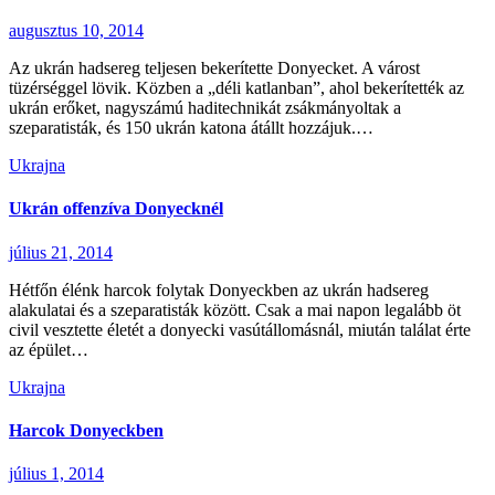
augusztus 10, 2014
Az ukrán hadsereg teljesen bekerítette Donyecket. A várost
tüzérséggel lövik. Közben a „déli katlanban”, ahol bekerítették az
ukrán erőket, nagyszámú haditechnikát zsákmányoltak a
szeparatisták, és 150 ukrán katona átállt hozzájuk.…
Ukrajna
Ukrán offenzíva Donyecknél
július 21, 2014
Hétfőn élénk harcok folytak Donyeckben az ukrán hadsereg
alakulatai és a szeparatisták között. Csak a mai napon legalább öt
civil vesztette életét a donyecki vasútállomásnál, miután találat érte
az épület…
Ukrajna
Harcok Donyeckben
július 1, 2014