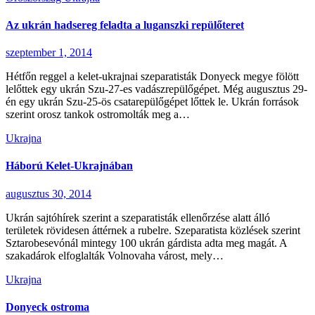
Az ukrán hadsereg feladta a luganszki repülőteret
szeptember 1, 2014
Hétfőn reggel a kelet-ukrajnai szeparatisták Donyeck megye fölött
lelőttek egy ukrán Szu-27-es vadászrepülőgépet. Még augusztus 29-
én egy ukrán Szu-25-ös csatarepülőgépet lőttek le. Ukrán források
szerint orosz tankok ostromolták meg a…
Ukrajna
Háború Kelet-Ukrajnában
augusztus 30, 2014
Ukrán sajtóhírek szerint a szeparatisták ellenőrzése alatt álló
területek rövidesen áttérnek a rubelre. Szeparatista közlések szerint
Sztarobesevónál mintegy 100 ukrán gárdista adta meg magát. A
szakadárok elfoglalták Volnovaha várost, mely…
Ukrajna
Donyeck ostroma