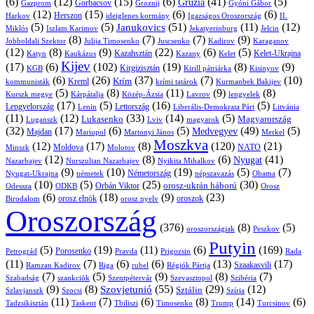
(6)
(12)
(15)
(6)
(41)
(5)
Grúzia
Gazprom
Gorbacsov
Groznij
Gyóni Gábor
(12)
(15)
(6)
(6)
Harkov
Herszon
ideiglenes kormány
Igazságos Oroszország
II.
(5)
(5)
(51)
(11)
(12)
Janukovics
Jekatyerinburg
Jelcin
Miklós
Iszlam Karimov
(8)
(7)
(7)
(9)
Jobboldali Szektor
Julija Timosenko
Juscsenko
Kadirov
Karaganov
(12)
(8)
(9)
(22)
(6)
(5)
Kazahsztán
Katyn
Kaukázus
Kazany
Kelet-Ukrajna
Kelet
Kijev
(17)
(6)
(102)
(19)
(8)
(9)
Kirgizisztán
KGB
Kirill pátriárka
Kisinyov
(6)
(26)
(37)
(7)
(10)
Krím
Kreml
kommunisták
krími tatárok
Kurmanbek Bakijev
(5)
(8)
(11)
(9)
(8)
Kárpátalja
Közép-Ázsia
Lavrov
lengyelek
Kurszk megye
(17)
(5)
(16)
(5)
Lengyelország
Lettország
Litvánia
Lenin
Liberális-Demokrata Párt
(11)
(12)
(33)
(14)
(5)
Lukasenko
Magyarország
Luganszk
Lviv
magyarok
(32)
(17)
(6)
(5)
(49)
(5)
Medvegyev
Majdan
Mariupol
Martonyi János
Merkel
Moszkva
(12)
(17)
(8)
(120)
(21)
NATO
Minszk
Moldova
Molotov
(12)
(8)
(6)
(41)
Nyugat
Nazarbajev
Nurszultan Nazarbajev
Nyikita Mihalkov
(9)
(10)
(19)
(5)
(7)
Németország
Nyugat-Ukrajna
németek
Obama
népszavazás
(10)
(5)
(25)
(30)
Orbán Viktor
orosz-ukrán háború
Odessza
Orosz
ODKB
(6)
(18)
(9)
(23)
oroszok
Birodalom
orosz elnök
orosz nyelv
Oroszország
(376)
(8)
(5)
oroszországiak
Peszkov
Putyin
(5)
(19)
(11)
(6)
(169)
Porosenko
Pravda
Prigozsin
Rada
Petrográd
(11)
(7)
(6)
(6)
(13)
(17)
Ramzan Kadirov
Riga
rubel
Régiók Pártja
Szaakasvili
(7)
(5)
(9)
(8)
(7)
Szabadság
Szentpétervár
Szevasztopol
Szibéria
szankciók
(9)
(8)
(55)
(29)
(12)
Szovjetunió
Sztálin
Szlavjanszk
Szocsi
Szíria
(11)
(7)
(6)
(8)
(14)
(6)
Tadzsikisztán
Taskent
Tbiliszi
Timosenko
Trump
Turcsinov