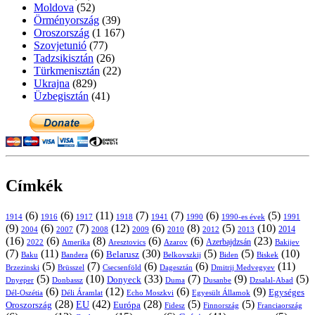
Moldova
(52)
Örményország
(39)
Oroszország
(1 167)
Szovjetunió
(77)
Tadzsikisztán
(26)
Türkmenisztán
(22)
Ukrajna
(829)
Üzbegisztán
(41)
Címkék
(6)
(6)
(11)
(7)
(7)
(6)
(5)
1914
1916
1917
1918
1941
1990
1991
1990-es évek
(9)
(6)
(7)
(12)
(6)
(8)
(5)
(10)
2004
2007
2008
2009
2010
2013
2014
2012
(16)
(6)
(8)
(6)
(6)
(23)
Azerbajdzsán
2022
Amerika
Aresztovics
Azarov
Bakijev
(7)
(11)
(6)
(30)
(5)
(5)
(10)
Belarusz
Baku
Bandera
Biskek
Belkovszkij
Biden
(5)
(7)
(6)
(6)
(11)
Brüsszel
Csecsenföld
Dagesztán
Dmitrij Medvegyev
Brzezinski
(5)
(10)
(33)
(7)
(9)
(5)
Donyeck
Donbassz
Duma
Dusanbe
Dnyeper
Dzsalal-Abad
(6)
(12)
(6)
(9)
Egységes
Dél-Oszétia
Déli Áramlat
Echo Moszkvi
Egyesült Államok
(28)
(42)
(28)
(5)
(5)
EU
Oroszország
Európa
Franciaország
Fidesz
Finnország