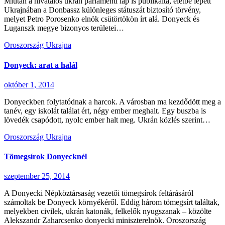
Miután a hivatalos ukrán parlamenti lap is publikálta, életbe lépett
Ukrajnában a Donbassz különleges státuszát biztosító törvény,
melyet Petro Porosenko elnök csütörtökön írt alá. Donyeck és
Luganszk megye bizonyos területei…
Oroszország
Ukrajna
Donyeck: arat a halál
október 1, 2014
Donyeckben folytatódnak a harcok. A városban ma kezdődött meg a
tanév, egy iskolát találat ért, négy ember meghalt. Egy buszba is
lövedék csapódott, nyolc ember halt meg. Ukrán közlés szerint…
Oroszország
Ukrajna
Tömegsírok Donyecknél
szeptember 25, 2014
A Donyecki Népköztársaság vezetői tömegsírok feltárásáról
számoltak be Donyeck környékéről. Eddig három tömegsírt találtak,
melyekben civilek, ukrán katonák, felkelők nyugszanak – közölte
Alekszandr Zaharcsenko donyecki miniszterelnök. Oroszország