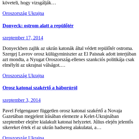
követeli, hogy vizsgálják…
Oroszország
Ukrajna
Donyeck: ostrom alatt a repülőtér
szeptember 17, 2014
Donyeckben zajlik az ukrán katonák által védett repülőtér ostroma.
Szergej Lavrov orosz külügyminiszter az El Paisnak adott interjúban
azt mondta, a Nyugat Oroszország-ellenes szankciós politikája csak
elmélyíti az ukrajnai válságot.…
Oroszország
Ukrajna
Orosz katonai szakértő a háborúról
szeptember 3, 2014
Pavel Felgengauer független orosz katonai szakértő a Novaja
Gazetában megjelent írásában elemezte a Kelet-Ukrajnában
szeptember elejére kialakult katonai helyzetet. Július elején jelentős
sikereket értek el az ukrán hadsereg alakulatai, a…
Oroszország
Ukrajna