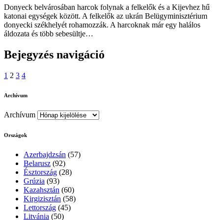
Donyeck belvárosában harcok folynak a felkelők és a Kijevhez hű
katonai egységek között. A felkelők az ukrán Belügyminisztérium
donyecki székhelyét rohamozzák. A harcoknak már egy halálos
áldozata és több sebesültje…
Bejegyzés navigáció
1
2
3
4
Archívum
Archívum
Országok
Azerbajdzsán
(57)
Belarusz
(92)
Észtország
(28)
Grúzia
(93)
Kazahsztán
(60)
Kirgizisztán
(58)
Lettország
(45)
Litvánia
(50)