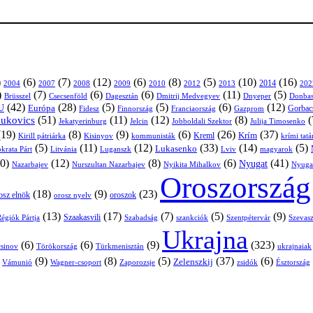
)
(6)
(7)
(12)
(6)
(8)
(5)
(10)
(16)
2004
2007
2008
2009
2010
2013
2014
202
2012
)
(7)
(6)
(6)
(11)
(5)
Brüsszel
Csecsenföld
Dagesztán
Dmitrij Medvegyev
Donbas
Dnyeper
(42)
(28)
(5)
(5)
(6)
(12)
U
Európa
Franciaország
Gazprom
Gorbac
Fidesz
Finnország
(51)
(11)
(12)
(8)
(
nukovics
Jekatyerinburg
Jelcin
Jobboldali Szektor
Julija Timosenko
(19)
(8)
(9)
(6)
(26)
(37)
Krím
Kreml
Kirill pátriárka
Kisinyov
kommunisták
krími tat
(5)
(11)
(12)
(33)
(14)
(5)
Lukasenko
Litvánia
Luganszk
Lviv
krata Párt
magyarok
0)
(12)
(8)
(6)
(41)
Nyugat
Nazarbajev
Nurszultan Nazarbajev
Nyikita Mihalkov
Nyuga
Oroszország
(18)
(9)
(23)
osz elnök
oroszok
orosz nyelv
(13)
(17)
(7)
(5)
(9)
égiók Pártja
Szaakasvili
Szabadság
Szentpétervár
Szevasz
szankciók
Ukrajna
(6)
(6)
(9)
(323)
sinov
Törökország
Türkmenisztán
ukrajnaiak
)
(9)
(8)
(5)
(37)
(6)
Zelenszkij
Vámunió
Wagner-csoport
zsidók
Zaporozsje
Észtország