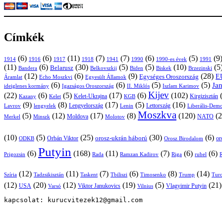
Címkék
(6)
(6)
(11)
(7)
(7)
(6)
(5)
(9
1914
1916
1917
1918
1941
1990
1991
1990-es évek
(11)
(6)
(30)
(5)
(5)
(10)
(5
Belarusz
Bandera
Biskek
Belkovszkij
Biden
Brzezinski
(12)
(6)
(9)
(28)
E
Egységes Oroszország
Áramlat
Echo Moszkvi
Egyesült Államok
(6)
(6)
(5)
(5)
Ja
ideiglenes kormány
Igazságos Oroszország
II. Miklós
Iszlam Karimov
Kijev
(22)
(6)
(5)
(17)
(6)
(102)
Kirgizisztán
Kazany
Kelet-Ukrajna
KGB
Kelet
(9)
(8)
(17)
(5)
(16)
Lavrov
lengyelek
Lengyelország
Lettország
Lenin
Liberális-Demo
Moszkva
(5)
(12)
(17)
(8)
(120)
(2
NATO
Minszk
Moldova
Molotov
Merkel
(10)
(5)
(25)
(30)
(6)
Orbán Viktor
orosz-ukrán háború
or
Orosz Birodalom
ODKB
Putyin
(6)
(168)
(11)
(7)
(6)
(6)
Prigozsin
Rada
Ramzan Kadirov
Riga
rubel
R
(12)
(11)
(7)
(6)
(8)
(14)
Szíria
Tadzsikisztán
Taskent
Tbiliszi
Timosenko
Trump
Turc
(12)
(20)
(12)
(19)
(5)
(21
USA
Viktor Janukovics
Vlagyimir Putyin
Varsó
Vilnius
kapcsolat: kurucvitezek12@gmail.com