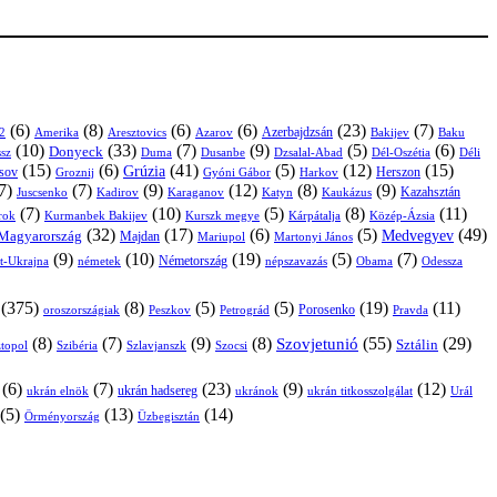
(6)
(8)
(6)
(6)
(23)
(7)
Azerbajdzsán
2
Amerika
Aresztovics
Azarov
Bakijev
Baku
(10)
(33)
(7)
(9)
(5)
(6)
Donyeck
sz
Duma
Dusanbe
Dél-Oszétia
Déli
Dzsalal-Abad
(15)
(6)
(41)
(5)
(12)
(15)
Grúzia
sov
Groznij
Harkov
Herszon
Gyóni Gábor
7)
(7)
(9)
(12)
(8)
(9)
Kazahsztán
Juscsenko
Kadirov
Karaganov
Katyn
Kaukázus
(7)
(10)
(5)
(8)
(11)
árok
Kurmanbek Bakijev
Kárpátalja
Közép-Ázsia
Kurszk megye
(32)
(17)
(6)
(5)
(49)
Medvegyev
Magyarország
Majdan
Mariupol
Martonyi János
(9)
(10)
(19)
(5)
(7)
Németország
t-Ukrajna
németek
Obama
Odessza
népszavazás
(375)
(8)
(5)
(5)
(19)
(11)
Porosenko
oroszországiak
Pravda
Peszkov
Petrográd
(8)
(7)
(9)
(8)
(55)
(29)
Szovjetunió
Sztálin
topol
Szibéria
Szlavjanszk
Szocsi
(6)
(7)
(23)
(9)
(12)
ukrán hadsereg
ukrán elnök
ukránok
ukrán titkosszolgálat
Urál
(5)
(13)
(14)
Örményország
Üzbegisztán