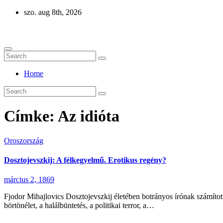
Skip
szo. aug 8th, 2026
to
Eurázsia
content
Home
Címke:
Az idióta
Oroszország
Dosztojevszkij: A félkegyelmű. Erotikus regény?
március 2, 1869
Fjodor Mihajlovics Dosztojevszkij életében botrányos írónak számított
börtönélet, a halálbüntetés, a politikai terror, a…