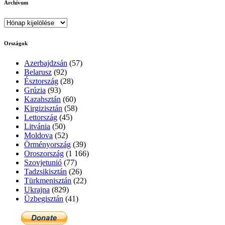
Archívum
Archívum
Országok
Azerbajdzsán
(57)
Belarusz
(92)
Észtország
(28)
Grúzia
(93)
Kazahsztán
(60)
Kirgizisztán
(58)
Lettország
(45)
Litvánia
(50)
Moldova
(52)
Örményország
(39)
Oroszország
(1 166)
Szovjetunió
(77)
Tadzsikisztán
(26)
Türkmenisztán
(22)
Ukrajna
(829)
Üzbegisztán
(41)