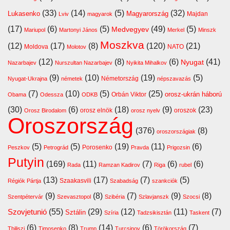
(33)
(14)
(5)
(32)
Lukasenko
Magyarország
Majdan
Lviv
magyarok
(17)
(6)
(5)
(49)
(5)
Medvegyev
Mariupol
Martonyi János
Merkel
Minszk
Moszkva
(12)
(17)
(8)
(120)
(21)
Moldova
NATO
Molotov
(12)
(8)
(6)
(41)
Nyugat
Nazarbajev
Nurszultan Nazarbajev
Nyikita Mihalkov
(9)
(10)
(19)
(5)
Németország
Nyugat-Ukrajna
németek
népszavazás
(7)
(10)
(5)
(25)
orosz-ukrán háború
Orbán Viktor
Obama
Odessza
ODKB
(30)
(6)
(18)
(9)
(23)
orosz elnök
oroszok
Orosz Birodalom
orosz nyelv
Oroszország
(376)
(8)
oroszországiak
(5)
(5)
(19)
(11)
(6)
Porosenko
Peszkov
Petrográd
Pravda
Prigozsin
Putyin
(169)
(11)
(7)
(6)
(6)
Rada
Ramzan Kadirov
Riga
rubel
(13)
(17)
(7)
(5)
Szaakasvili
Régiók Pártja
Szabadság
szankciók
(9)
(8)
(7)
(9)
(8)
Szentpétervár
Szevasztopol
Szibéria
Szlavjanszk
Szocsi
Szovjetunió
(55)
(29)
(12)
(11)
(7)
Sztálin
Szíria
Tadzsikisztán
Taskent
(6)
(8)
(14)
(6)
(7)
Tbiliszi
Timosenko
Trump
Turcsinov
Törökország