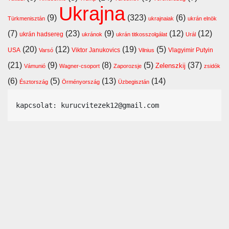
Ukrajna
(9)
(323)
(6)
Türkmenisztán
ukrajnaiak
ukrán elnök
(7)
(23)
(9)
(12)
(12)
ukrán hadsereg
ukránok
ukrán titkosszolgálat
Urál
(20)
(12)
(19)
(5)
USA
Viktor Janukovics
Vlagyimir Putyin
Varsó
Vilnius
(21)
(9)
(8)
(5)
(37)
Zelenszkij
Vámunió
Wagner-csoport
Zaporozsje
zsidók
(6)
(5)
(13)
(14)
Észtország
Örményország
Üzbegisztán
kapcsolat: kurucvitezek12@gmail.com