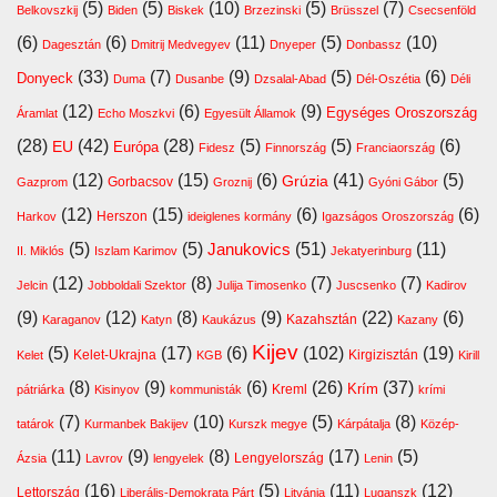
(5)
(5)
(10)
(5)
(7)
Belkovszkij
Biden
Biskek
Brzezinski
Brüsszel
Csecsenföld
(6)
(6)
(11)
(5)
(10)
Dagesztán
Dmitrij Medvegyev
Dnyeper
Donbassz
(33)
(7)
(9)
(5)
(6)
Donyeck
Duma
Dusanbe
Dzsalal-Abad
Dél-Oszétia
Déli
(12)
(6)
(9)
Egységes Oroszország
Áramlat
Echo Moszkvi
Egyesült Államok
(28)
(42)
(28)
(5)
(5)
(6)
EU
Európa
Fidesz
Finnország
Franciaország
(12)
(15)
(6)
(41)
(5)
Grúzia
Gazprom
Gorbacsov
Groznij
Gyóni Gábor
(12)
(15)
(6)
(6)
Harkov
Herszon
ideiglenes kormány
Igazságos Oroszország
(5)
(5)
(51)
(11)
Janukovics
II. Miklós
Iszlam Karimov
Jekatyerinburg
(12)
(8)
(7)
(7)
Jelcin
Jobboldali Szektor
Julija Timosenko
Juscsenko
Kadirov
(9)
(12)
(8)
(9)
(22)
(6)
Kazahsztán
Karaganov
Katyn
Kaukázus
Kazany
Kijev
(5)
(17)
(6)
(102)
(19)
Kelet-Ukrajna
Kirgizisztán
Kelet
KGB
Kirill
(8)
(9)
(6)
(26)
(37)
Krím
Kreml
pátriárka
Kisinyov
kommunisták
krími
(7)
(10)
(5)
(8)
tatárok
Kurmanbek Bakijev
Kurszk megye
Kárpátalja
Közép-
(11)
(9)
(8)
(17)
(5)
Lengyelország
Ázsia
Lavrov
lengyelek
Lenin
(16)
(5)
(11)
(12)
Lettország
Liberális-Demokrata Párt
Litvánia
Luganszk