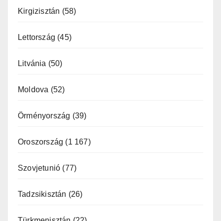
Kirgizisztán
(58)
Lettország
(45)
Litvánia
(50)
Moldova
(52)
Örményország
(39)
Oroszország
(1 167)
Szovjetunió
(77)
Tadzsikisztán
(26)
Türkmenisztán
(22)