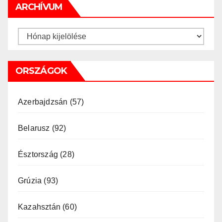
ARCHÍVUM
Archívum
ORSZÁGOK
Azerbajdzsán
(57)
Belarusz
(92)
Észtország
(28)
Grúzia
(93)
Kazahsztán
(60)