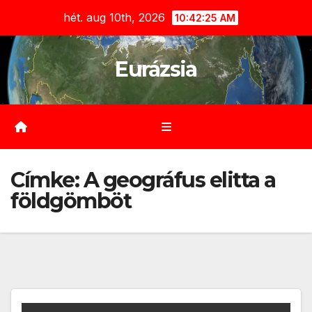
Skip
hét. aug 10th, 2026
10:42:26 AM
to
content
Eurázsia
Címke:
A geográfus elitta a
földgömböt