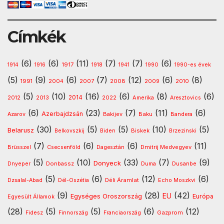
Címkék
(6)
(6)
(11)
(7)
(7)
(6)
1917
1914
1916
1918
1941
1990
1990-es évek
(5)
(9)
(6)
(7)
(12)
(6)
(8)
1991
2008
2010
2004
2007
2009
(5)
(10)
(16)
(6)
(8)
(6)
2013
2014
Amerika
2012
2022
Aresztovics
(6)
(23)
(7)
(11)
(6)
Azerbajdzsán
Baku
Azarov
Bakijev
Bandera
(30)
(5)
(5)
(10)
(5)
Belarusz
Biskek
Belkovszkij
Biden
Brzezinski
(7)
(6)
(6)
(11)
Dmitrij Medvegyev
Brüsszel
Csecsenföld
Dagesztán
(5)
(10)
(33)
(7)
(9)
Donyeck
Donbassz
Dusanbe
Dnyeper
Duma
(5)
(6)
(12)
(6)
Déli Áramlat
Dzsalal-Abad
Dél-Oszétia
Echo Moszkvi
(9)
(28)
(42)
EU
Egységes Oroszország
Európa
Egyesült Államok
(28)
(5)
(5)
(6)
(12)
Gazprom
Fidesz
Finnország
Franciaország