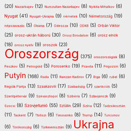
(20)
(12)
(8)
(6)
Nazarbajev
Nurszultan Nazarbajev
Nyikita Mihalkov
(41)
(9)
(10)
(19)
Nyugat
Nyugat-Ukrajna
németek
Németország
(5)
(7)
(10)
(5)
Orbán Viktor
Odessza
népszavazás
Obama
ODKB
(25)
(30)
(6)
orosz-ukrán háború
orosz elnök
Orosz Birodalom
(18)
(9)
(23)
oroszok
orosz nyelv
Oroszország
(375)
(8)
oroszországiak
(5)
(5)
(19)
(11)
(6)
Porosenko
Pravda
Peszkov
Petrográd
Prigozsin
Putyin
(168)
(11)
(7)
(6)
(6)
Rada
Ramzan Kadirov
Riga
rubel
(13)
(17)
(7)
(5)
Régiók Pártja
Szaakasvili
Szabadság
szankciók
(9)
(8)
(7)
(9)
Szentpétervár
Szevasztopol
Szlavjanszk
Szibéria
(8)
(55)
(29)
(12)
Szovjetunió
Sztálin
Szocsi
Szíria
Tadzsikisztán
(11)
(7)
(6)
(8)
(14)
Timosenko
Trump
Taskent
Tbiliszi
Turcsinov
Ukrajna
(6)
(6)
(9)
Türkmenisztán
Törökország