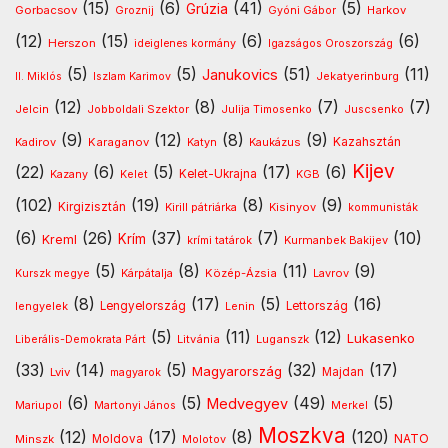
(15)
(6)
(41)
(5)
Grúzia
Gorbacsov
Harkov
Groznij
Gyóni Gábor
(12)
(15)
(6)
(6)
Herszon
ideiglenes kormány
Igazságos Oroszország
(5)
(5)
(51)
(11)
Janukovics
Jekatyerinburg
II. Miklós
Iszlam Karimov
(12)
(8)
(7)
(7)
Jelcin
Jobboldali Szektor
Julija Timosenko
Juscsenko
(9)
(12)
(8)
(9)
Kazahsztán
Kadirov
Karaganov
Katyn
Kaukázus
Kijev
(22)
(6)
(5)
(17)
(6)
Kelet-Ukrajna
Kazany
Kelet
KGB
(102)
(19)
(8)
(9)
Kirgizisztán
Kirill pátriárka
Kisinyov
kommunisták
(6)
(26)
(37)
(7)
(10)
Krím
Kreml
Kurmanbek Bakijev
krími tatárok
(5)
(8)
(11)
(9)
Kárpátalja
Közép-Ázsia
Lavrov
Kurszk megye
(8)
(17)
(5)
(16)
lengyelek
Lengyelország
Lettország
Lenin
(5)
(11)
(12)
Lukasenko
Litvánia
Luganszk
Liberális-Demokrata Párt
(33)
(14)
(5)
(32)
(17)
Magyarország
Lviv
Majdan
magyarok
(6)
(5)
(49)
(5)
Medvegyev
Mariupol
Martonyi János
Merkel
Moszkva
(12)
(17)
(8)
(120)
NATO
Minszk
Moldova
Molotov