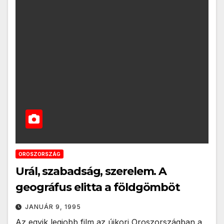
OROSZORSZÁG
Urál, szabadság, szerelem. A
geográfus elitta a földgömböt
JANUÁR 9, 1995
Az egyik legjobb film az újkori Oroszországban a