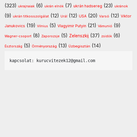
(323)
(6)
(7)
(23)
ukrán hadsereg
ukránok
ukrajnaiak
ukrán elnök
(9)
(12)
(12)
(20)
(12)
USA
ukrán titkosszolgálat
Urál
Varsó
Viktor
(19)
(5)
(21)
(9)
Vlagyimir Putyin
Janukovics
Vámunió
Vilnius
(8)
(5)
(37)
(6)
Zelenszkij
Wagner-csoport
Zaporozsje
zsidók
(5)
(13)
(14)
Örményország
Üzbegisztán
Észtország
kapcsolat: kurucvitezek12@gmail.com