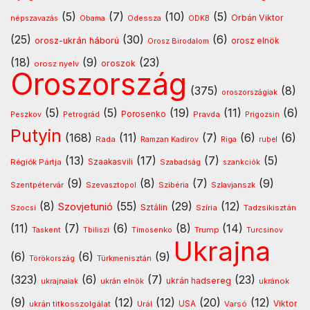
(5)
(7)
(10)
(5)
Orbán Viktor
Odessza
népszavazás
Obama
ODKB
(25)
(30)
(6)
orosz-ukrán háború
orosz elnök
Orosz Birodalom
(18)
(9)
(23)
oroszok
orosz nyelv
Oroszország
(375)
(8)
oroszországiak
(5)
(5)
(19)
(11)
(6)
Porosenko
Pravda
Peszkov
Petrográd
Prigozsin
Putyin
(168)
(11)
(7)
(6)
(6)
Rada
Ramzan Kadirov
Riga
rubel
(13)
(17)
(7)
(5)
Régiók Pártja
Szaakasvili
Szabadság
szankciók
(9)
(8)
(7)
(9)
Szentpétervár
Szevasztopol
Szlavjanszk
Szibéria
(8)
(55)
(29)
(12)
Szovjetunió
Sztálin
Szocsi
Szíria
Tadzsikisztán
(11)
(7)
(6)
(8)
(14)
Timosenko
Trump
Taskent
Tbiliszi
Turcsinov
Ukrajna
(6)
(6)
(9)
Türkmenisztán
Törökország
(323)
(6)
(7)
(23)
ukrán hadsereg
ukránok
ukrajnaiak
ukrán elnök
(9)
(12)
(12)
(20)
(12)
USA
ukrán titkosszolgálat
Urál
Varsó
Viktor