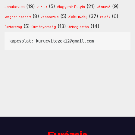
(19)
(5)
(21)
(9)
Vlagyimir Putyin
Janukovics
Vámunió
Vilnius
(8)
(5)
(37)
(6)
Zelenszkij
Wagner-csoport
Zaporozsje
zsidók
(5)
(13)
(14)
Örményország
Üzbegisztán
Észtország
kapcsolat: kurucvitezek12@gmail.com