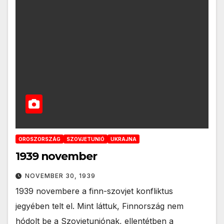
OROSZORSZÁG
SZOVJETUNIÓ
UKRAJNA
1939 november
NOVEMBER 30, 1939
1939 novembere a finn-szovjet konfliktus
jegyében telt el. Mint láttuk, Finnország nem
hódolt be a Szovjetuniónak, ellentétben a