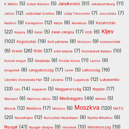
(5)
(5)
(51)
(11)
Janukovics
Jekatyerinburg
II. Miklós
Iszlam Karimov
(12)
(8)
(7)
(7)
Jelcin
Jobboldali Szektor
Julija Timosenko
Juscsenko
(9)
(12)
(8)
(9)
Kazahsztán
Kadirov
Karaganov
Katyn
Kaukázus
Kijev
(22)
(6)
(5)
(17)
(6)
Kelet-Ukrajna
Kazany
Kelet
KGB
(102)
(19)
(8)
(9)
Kirgizisztán
Kirill pátriárka
Kisinyov
kommunisták
(6)
(26)
(37)
(7)
(10)
Krím
Kreml
Kurmanbek Bakijev
krími tatárok
(5)
(8)
(11)
(9)
Kárpátalja
Közép-Ázsia
Lavrov
Kurszk megye
(8)
(17)
(5)
(16)
lengyelek
Lengyelország
Lettország
Lenin
(5)
(11)
(12)
Lukasenko
Litvánia
Luganszk
Liberális-Demokrata Párt
(33)
(14)
(5)
(32)
(17)
Magyarország
Lviv
Majdan
magyarok
(6)
(5)
(49)
(5)
Medvegyev
Mariupol
Martonyi János
Merkel
Moszkva
(12)
(17)
(8)
(120)
NATO
Minszk
Moldova
Molotov
(20)
(12)
(8)
(6)
Nazarbajev
Nurszultan Nazarbajev
Nyikita Mihalkov
(41)
(9)
(10)
(19)
Nyugat
Nyugat-Ukrajna
németek
Németország