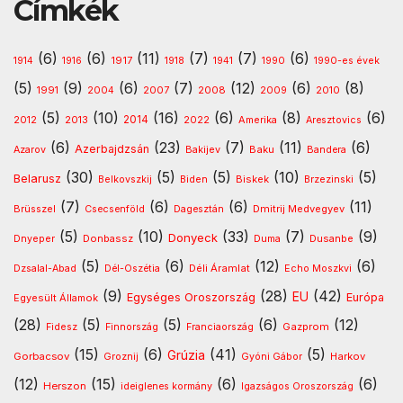
Címkék
(6)
(6)
(11)
(7)
(7)
(6)
1917
1914
1916
1918
1941
1990
1990-es évek
(5)
(9)
(6)
(7)
(12)
(6)
(8)
1991
2008
2010
2004
2007
2009
(5)
(10)
(16)
(6)
(8)
(6)
2013
2014
Amerika
2012
2022
Aresztovics
(6)
(23)
(7)
(11)
(6)
Azerbajdzsán
Baku
Azarov
Bakijev
Bandera
(30)
(5)
(5)
(10)
(5)
Belarusz
Biskek
Belkovszkij
Biden
Brzezinski
(7)
(6)
(6)
(11)
Dmitrij Medvegyev
Brüsszel
Csecsenföld
Dagesztán
(5)
(10)
(33)
(7)
(9)
Donyeck
Donbassz
Dusanbe
Dnyeper
Duma
(5)
(6)
(12)
(6)
Déli Áramlat
Dzsalal-Abad
Dél-Oszétia
Echo Moszkvi
(9)
(28)
(42)
EU
Egységes Oroszország
Európa
Egyesült Államok
(28)
(5)
(5)
(6)
(12)
Gazprom
Fidesz
Finnország
Franciaország
(15)
(6)
(41)
(5)
Grúzia
Gorbacsov
Harkov
Groznij
Gyóni Gábor
(12)
(15)
(6)
(6)
Herszon
ideiglenes kormány
Igazságos Oroszország