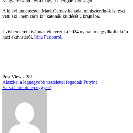
Magyarországot és a magyar energiabiztonságot.
A kijevi ünnepségen Mark Carney kanadai miniszterelnök is részt
vett, aki „nem zárta ki” katonák küldését Ukrajnába.
Lvivben teret kívánnak elnevezni a 2024 nyarán meggyilkolt ukrán
náci aktivistáról,
Irina Farionról.
Post Views:
381
Bejegyzés
Alaszka: a legnagyobb tisztelettel fogadták Putyint
Varsó hátrébb lép eggyel?
navigáció