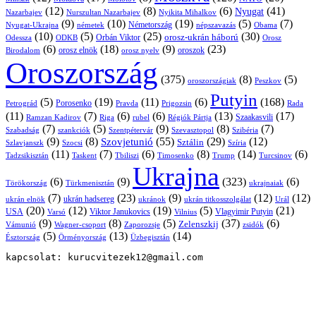
(12)
(8)
(6)
(41)
Nyugat
Nazarbajev
Nurszultan Nazarbajev
Nyikita Mihalkov
(9)
(10)
(19)
(5)
(7)
Németország
Nyugat-Ukrajna
németek
Obama
népszavazás
(10)
(5)
(25)
(30)
Orbán Viktor
orosz-ukrán háború
Odessza
Orosz
ODKB
(6)
(18)
(9)
(23)
orosz elnök
oroszok
Birodalom
orosz nyelv
Oroszország
(375)
(8)
(5)
oroszországiak
Peszkov
Putyin
(5)
(19)
(11)
(6)
(168)
Porosenko
Pravda
Prigozsin
Rada
Petrográd
(11)
(7)
(6)
(6)
(13)
(17)
Ramzan Kadirov
Riga
rubel
Régiók Pártja
Szaakasvili
(7)
(5)
(9)
(8)
(7)
Szabadság
Szentpétervár
Szevasztopol
Szibéria
szankciók
(9)
(8)
(55)
(29)
(12)
Szovjetunió
Sztálin
Szlavjanszk
Szocsi
Szíria
(11)
(7)
(6)
(8)
(14)
(6)
Tadzsikisztán
Taskent
Tbiliszi
Timosenko
Trump
Turcsinov
Ukrajna
(6)
(9)
(323)
(6)
Törökország
Türkmenisztán
ukrajnaiak
(7)
(23)
(9)
(12)
(12)
ukrán hadsereg
ukrán elnök
ukránok
ukrán titkosszolgálat
Urál
(20)
(12)
(19)
(5)
(21)
USA
Viktor Janukovics
Vlagyimir Putyin
Varsó
Vilnius
(9)
(8)
(5)
(37)
(6)
Zelenszkij
Vámunió
Wagner-csoport
zsidók
Zaporozsje
(5)
(13)
(14)
Örményország
Üzbegisztán
Észtország
kapcsolat: kurucvitezek12@gmail.com