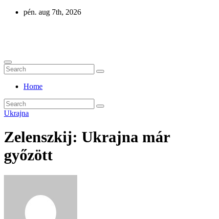
Skip
pén. aug 7th, 2026
to
content
Eurázsia
Home
Ukrajna
Zelenszkij: Ukrajna már
győzött