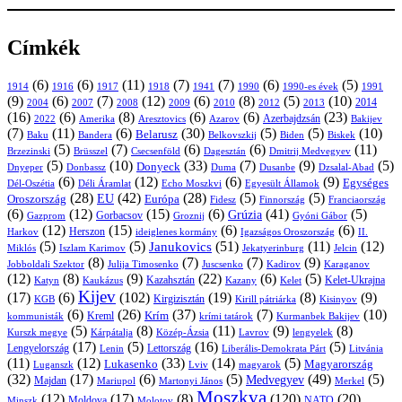
Címkék
(6)
(6)
(11)
(7)
(7)
(6)
(5)
1914
1916
1917
1918
1941
1990
1991
1990-es évek
(9)
(6)
(7)
(12)
(6)
(8)
(5)
(10)
2004
2007
2008
2009
2010
2013
2014
2012
(16)
(6)
(8)
(6)
(6)
(23)
Azerbajdzsán
2022
Amerika
Aresztovics
Azarov
Bakijev
(7)
(11)
(6)
(30)
(5)
(5)
(10)
Belarusz
Baku
Bandera
Biskek
Belkovszkij
Biden
(5)
(7)
(6)
(6)
(11)
Brüsszel
Csecsenföld
Dagesztán
Dmitrij Medvegyev
Brzezinski
(5)
(10)
(33)
(7)
(9)
(5)
Donyeck
Donbassz
Duma
Dusanbe
Dnyeper
Dzsalal-Abad
(6)
(12)
(6)
(9)
Egységes
Dél-Oszétia
Déli Áramlat
Echo Moszkvi
Egyesült Államok
(28)
(42)
(28)
(5)
(5)
EU
Oroszország
Európa
Franciaország
Fidesz
Finnország
(6)
(12)
(15)
(6)
(41)
(5)
Grúzia
Gazprom
Gorbacsov
Groznij
Gyóni Gábor
(12)
(15)
(6)
(6)
Harkov
Herszon
ideiglenes kormány
Igazságos Oroszország
II.
(5)
(5)
(51)
(11)
(12)
Janukovics
Jekatyerinburg
Jelcin
Miklós
Iszlam Karimov
(8)
(7)
(7)
(9)
Jobboldali Szektor
Julija Timosenko
Juscsenko
Kadirov
Karaganov
(12)
(8)
(9)
(22)
(6)
(5)
Kazahsztán
Katyn
Kaukázus
Kazany
Kelet-Ukrajna
Kelet
Kijev
(17)
(6)
(102)
(19)
(8)
(9)
Kirgizisztán
KGB
Kirill pátriárka
Kisinyov
(6)
(26)
(37)
(7)
(10)
Krím
Kreml
kommunisták
krími tatárok
Kurmanbek Bakijev
(5)
(8)
(11)
(9)
(8)
Kárpátalja
Közép-Ázsia
Lavrov
lengyelek
Kurszk megye
(17)
(5)
(16)
(5)
Lengyelország
Lettország
Litvánia
Lenin
Liberális-Demokrata Párt
(11)
(12)
(33)
(14)
(5)
Lukasenko
Magyarország
Luganszk
Lviv
magyarok
(32)
(17)
(6)
(5)
(49)
(5)
Medvegyev
Majdan
Mariupol
Martonyi János
Merkel
Moszkva
(12)
(17)
(8)
(120)
(20)
NATO
Minszk
Moldova
Molotov