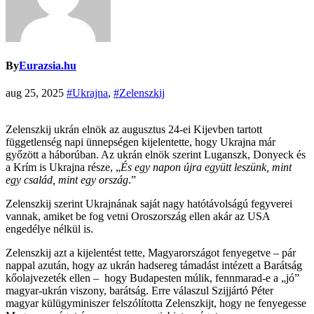
By
Eurazsia.hu
aug 25, 2025
#Ukrajna
,
#Zelenszkij
Zelenszkij ukrán elnök az augusztus 24-ei Kijevben tartott
függetlenség napi ünnepségen kijelentette, hogy Ukrajna már
győzött a háborúban. Az ukrán elnök szerint Luganszk, Donyeck és
a Krím is Ukrajna része, „
És egy napon újra együtt leszünk, mint
egy család, mint egy ország
.”
Zelenszkij szerint Ukrajnának saját nagy hatótávolságú fegyverei
vannak, amiket be fog vetni Oroszország ellen akár az USA
engedélye nélkül is.
Zelenszkij azt a kijelentést tette, Magyarországot fenyegetve – pár
nappal azután, hogy az ukrán hadsereg támadást intézett a Barátság
kőolajvezeték ellen – hogy Budapesten múlik, fennmarad-e a „jó”
magyar-ukrán viszony, barátság. Erre válaszul Szijjártó Péter
magyar külügyminiszer felszólította Zelenszkijt, hogy ne fenyegesse