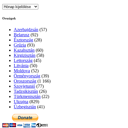
Archívum
Országok
Azerbajdzsán
(57)
Belarusz
(92)
Észtország
(28)
Grúzia
(93)
Kazahsztán
(60)
Kirgizisztán
(58)
Lettország
(45)
Litvánia
(50)
Moldova
(52)
Örményország
(39)
Oroszország
(1 166)
Szovjetunió
(77)
Tadzsikisztán
(26)
Türkmenisztán
(22)
Ukrajna
(829)
Üzbegisztán
(41)