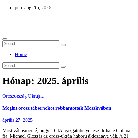
Skip
pén. aug 7th, 2026
to
content
Eurázsia
Home
Hónap:
2025. április
Oroszország
Ukrajna
Megint orosz tábornokot robbantottak Moszkvában
április 27, 2025
Most vált ismertté, hogy a CIA igazgatóhelyettese, Juliane Gallina
fia, Michael Gloss is az orosz-ukrán háború áldozatává vált. A 21