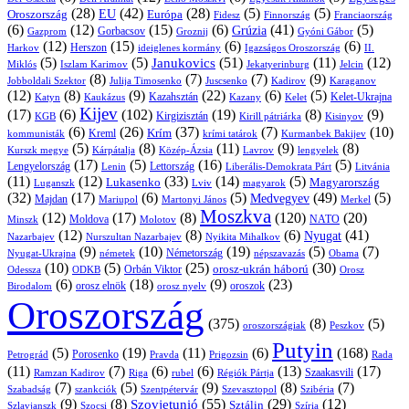
(28)
(42)
(28)
(5)
(5)
EU
Oroszország
Európa
Franciaország
Fidesz
Finnország
(6)
(12)
(15)
(6)
(41)
(5)
Grúzia
Gazprom
Gorbacsov
Groznij
Gyóni Gábor
(12)
(15)
(6)
(6)
Harkov
Herszon
ideiglenes kormány
Igazságos Oroszország
II.
(5)
(5)
(51)
(11)
(12)
Janukovics
Jekatyerinburg
Jelcin
Miklós
Iszlam Karimov
(8)
(7)
(7)
(9)
Jobboldali Szektor
Julija Timosenko
Juscsenko
Kadirov
Karaganov
(12)
(8)
(9)
(22)
(6)
(5)
Kazahsztán
Katyn
Kaukázus
Kazany
Kelet-Ukrajna
Kelet
Kijev
(17)
(6)
(102)
(19)
(8)
(9)
Kirgizisztán
KGB
Kirill pátriárka
Kisinyov
(6)
(26)
(37)
(7)
(10)
Krím
Kreml
kommunisták
krími tatárok
Kurmanbek Bakijev
(5)
(8)
(11)
(9)
(8)
Kárpátalja
Közép-Ázsia
Lavrov
lengyelek
Kurszk megye
(17)
(5)
(16)
(5)
Lengyelország
Lettország
Litvánia
Lenin
Liberális-Demokrata Párt
(11)
(12)
(33)
(14)
(5)
Lukasenko
Magyarország
Luganszk
Lviv
magyarok
(32)
(17)
(6)
(5)
(49)
(5)
Medvegyev
Majdan
Mariupol
Martonyi János
Merkel
Moszkva
(12)
(17)
(8)
(120)
(20)
NATO
Minszk
Moldova
Molotov
(12)
(8)
(6)
(41)
Nyugat
Nazarbajev
Nurszultan Nazarbajev
Nyikita Mihalkov
(9)
(10)
(19)
(5)
(7)
Németország
Nyugat-Ukrajna
németek
Obama
népszavazás
(10)
(5)
(25)
(30)
Orbán Viktor
orosz-ukrán háború
Odessza
Orosz
ODKB
(6)
(18)
(9)
(23)
orosz elnök
oroszok
Birodalom
orosz nyelv
Oroszország
(375)
(8)
(5)
oroszországiak
Peszkov
Putyin
(5)
(19)
(11)
(6)
(168)
Porosenko
Pravda
Prigozsin
Rada
Petrográd
(11)
(7)
(6)
(6)
(13)
(17)
Ramzan Kadirov
Riga
rubel
Régiók Pártja
Szaakasvili
(7)
(5)
(9)
(8)
(7)
Szabadság
Szentpétervár
Szevasztopol
Szibéria
szankciók
(9)
(8)
(55)
(29)
(12)
Szovjetunió
Sztálin
Szlavjanszk
Szocsi
Szíria