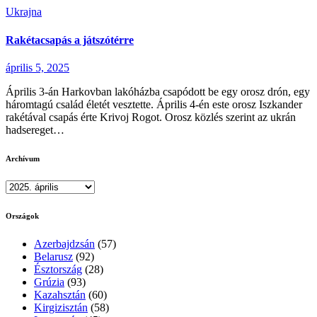
Ukrajna
Rakétacsapás a játszótérre
április 5, 2025
Április 3-án Harkovban lakóházba csapódott be egy orosz drón, egy
háromtagú család életét vesztette. Április 4-én este orosz Iszkander
rakétával csapás érte Krivoj Rogot. Orosz közlés szerint az ukrán
hadsereget…
Archívum
Archívum
Országok
Azerbajdzsán
(57)
Belarusz
(92)
Észtország
(28)
Grúzia
(93)
Kazahsztán
(60)
Kirgizisztán
(58)