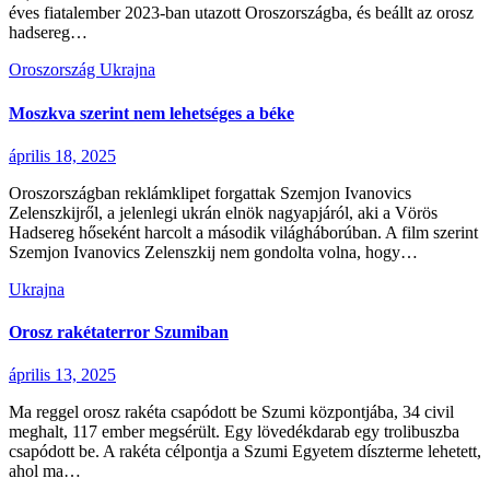
éves fiatalember 2023-ban utazott Oroszországba, és beállt az orosz
hadsereg…
Oroszország
Ukrajna
Moszkva szerint nem lehetséges a béke
április 18, 2025
Oroszországban reklámklipet forgattak Szemjon Ivanovics
Zelenszkijről, a jelenlegi ukrán elnök nagyapjáról, aki a Vörös
Hadsereg hőseként harcolt a második világháborúban. A film szerint
Szemjon Ivanovics Zelenszkij nem gondolta volna, hogy…
Ukrajna
Orosz rakétaterror Szumiban
április 13, 2025
Ma reggel orosz rakéta csapódott be Szumi központjába, 34 civil
meghalt, 117 ember megsérült. Egy lövedékdarab egy trolibuszba
csapódott be. A rakéta célpontja a Szumi Egyetem díszterme lehetett,
ahol ma…