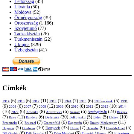
Lettország
(45)
Litvánia
(50)
Moldova
(52)
Örményország
(39)
Oroszország
(1 166)
Szovjetunió
(77)
Tadzsikisztán
(26)
Türkmenisztán
(22)
Ukrajna
(829)
Üzbegisztán
(41)
Címkék
(6)
(6)
(11)
(7)
(7)
(6)
(5)
1914
1916
1917
1918
1941
1990
1991
1990-es évek
(9)
(6)
(7)
(12)
(6)
(8)
(5)
(10)
2004
2007
2008
2009
2010
2013
2014
2012
(16)
(6)
(8)
(6)
(6)
(23)
Azerbajdzsán
2022
Amerika
Aresztovics
Azarov
Bakijev
(7)
(11)
(6)
(30)
(5)
(5)
(10)
Belarusz
Baku
Bandera
Biskek
Belkovszkij
Biden
(5)
(7)
(6)
(6)
(11)
Brüsszel
Csecsenföld
Dagesztán
Dmitrij Medvegyev
Brzezinski
(5)
(10)
(33)
(7)
(9)
(5)
Donyeck
Donbassz
Duma
Dusanbe
Dnyeper
Dzsalal-Abad
(6)
(12)
(6)
(9)
Egységes
Dél-Oszétia
Déli Áramlat
Echo Moszkvi
Egyesült Államok