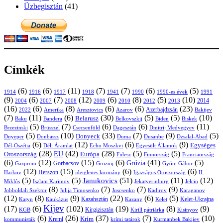
Üzbegisztán
(41)
Címkék
(6)
(6)
(11)
(7)
(7)
(6)
(5)
1914
1916
1917
1918
1941
1990
1991
1990-es évek
(9)
(6)
(7)
(12)
(6)
(8)
(5)
(10)
2004
2007
2008
2009
2010
2013
2014
2012
(16)
(6)
(8)
(6)
(6)
(23)
Azerbajdzsán
2022
Amerika
Aresztovics
Azarov
Bakijev
(7)
(11)
(6)
(30)
(5)
(5)
(10)
Belarusz
Baku
Bandera
Biskek
Belkovszkij
Biden
(5)
(7)
(6)
(6)
(11)
Brüsszel
Csecsenföld
Dagesztán
Dmitrij Medvegyev
Brzezinski
(5)
(10)
(33)
(7)
(9)
(5)
Donyeck
Donbassz
Duma
Dusanbe
Dnyeper
Dzsalal-Abad
(6)
(12)
(6)
(9)
Egységes
Dél-Oszétia
Déli Áramlat
Echo Moszkvi
Egyesült Államok
(28)
(42)
(28)
(5)
(5)
EU
Oroszország
Európa
Franciaország
Fidesz
Finnország
(6)
(12)
(15)
(6)
(41)
(5)
Grúzia
Gazprom
Gorbacsov
Groznij
Gyóni Gábor
(12)
(15)
(6)
(6)
Harkov
Herszon
ideiglenes kormány
Igazságos Oroszország
II.
(5)
(5)
(51)
(11)
(12)
Janukovics
Jekatyerinburg
Jelcin
Miklós
Iszlam Karimov
(8)
(7)
(7)
(9)
Jobboldali Szektor
Julija Timosenko
Juscsenko
Kadirov
Karaganov
(12)
(8)
(9)
(22)
(6)
(5)
Kazahsztán
Katyn
Kaukázus
Kazany
Kelet-Ukrajna
Kelet
Kijev
(17)
(6)
(102)
(19)
(8)
(9)
Kirgizisztán
KGB
Kirill pátriárka
Kisinyov
(6)
(26)
(37)
(7)
(10)
Krím
Kreml
kommunisták
krími tatárok
Kurmanbek Bakijev