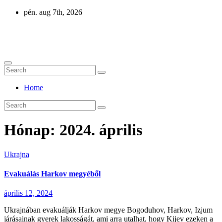
Skip
pén. aug 7th, 2026
to
content
Eurázsia
Home
Hónap:
2024. április
Ukrajna
Evakuálás Harkov megyéből
április 12, 2024
Ukrajnában evakuálják Harkov megye Bogoduhov, Harkov, Izjum
járásainak gyerek lakosságát, ami arra utalhat, hogy Kijev ezeken a