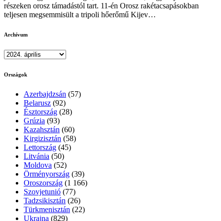
részeken orosz támadástól tart. 11-én Orosz rakétacsapásokban
teljesen megsemmisült a tripoli hőerőmű Kijev…
Archívum
Archívum
Országok
Azerbajdzsán
(57)
Belarusz
(92)
Észtország
(28)
Grúzia
(93)
Kazahsztán
(60)
Kirgizisztán
(58)
Lettország
(45)
Litvánia
(50)
Moldova
(52)
Örményország
(39)
Oroszország
(1 166)
Szovjetunió
(77)
Tadzsikisztán
(26)
Türkmenisztán
(22)
Ukrajna
(829)