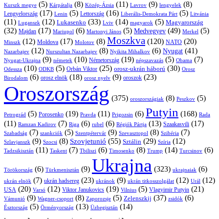
(5)
(8)
(11)
(9)
(8)
Kárpátalja
Közép-Ázsia
Lavrov
lengyelek
Kurszk megye
(17)
(5)
(16)
(5)
Lengyelország
Lettország
Litvánia
Lenin
Liberális-Demokrata Párt
(11)
(12)
(33)
(14)
(5)
Lukasenko
Magyarország
Luganszk
Lviv
magyarok
(32)
(17)
(6)
(5)
(49)
(5)
Medvegyev
Majdan
Mariupol
Martonyi János
Merkel
Moszkva
(12)
(17)
(8)
(120)
(20)
NATO
Minszk
Moldova
Molotov
(12)
(8)
(6)
(41)
Nyugat
Nazarbajev
Nurszultan Nazarbajev
Nyikita Mihalkov
(9)
(10)
(19)
(5)
(7)
Németország
Nyugat-Ukrajna
németek
Obama
népszavazás
(10)
(5)
(25)
(30)
Orbán Viktor
orosz-ukrán háború
Odessza
Orosz
ODKB
(6)
(18)
(9)
(23)
orosz elnök
oroszok
Birodalom
orosz nyelv
Oroszország
(375)
(8)
(5)
oroszországiak
Peszkov
Putyin
(5)
(19)
(11)
(6)
(168)
Porosenko
Pravda
Prigozsin
Rada
Petrográd
(11)
(7)
(6)
(6)
(13)
(17)
Ramzan Kadirov
Riga
rubel
Régiók Pártja
Szaakasvili
(7)
(5)
(9)
(8)
(7)
Szabadság
Szentpétervár
Szevasztopol
Szibéria
szankciók
(9)
(8)
(55)
(29)
(12)
Szovjetunió
Sztálin
Szlavjanszk
Szocsi
Szíria
(11)
(7)
(6)
(8)
(14)
(6)
Tadzsikisztán
Taskent
Tbiliszi
Timosenko
Trump
Turcsinov
Ukrajna
(6)
(9)
(323)
(6)
Törökország
Türkmenisztán
ukrajnaiak
(7)
(23)
(9)
(12)
(12)
ukrán hadsereg
ukrán elnök
ukránok
ukrán titkosszolgálat
Urál
(20)
(12)
(19)
(5)
(21)
USA
Viktor Janukovics
Vlagyimir Putyin
Varsó
Vilnius
(9)
(8)
(5)
(37)
(6)
Zelenszkij
Vámunió
Wagner-csoport
zsidók
Zaporozsje
(5)
(13)
(14)
Örményország
Üzbegisztán
Észtország