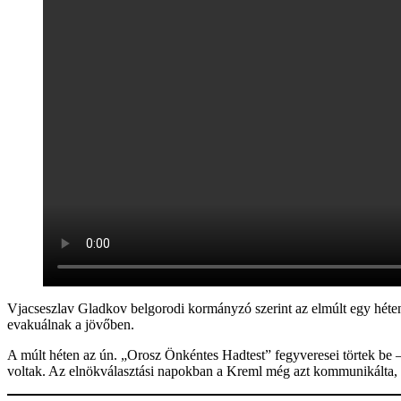
Vjacseszlav Gladkov belgorodi kormányzó szerint az elmúlt egy héte
evakuálnak a jövőben.
A múlt héten az ún. „Orosz Önkéntes Hadtest” fegyveresei törtek be 
voltak. Az elnökválasztási napokban a Kreml még azt kommunikálta,