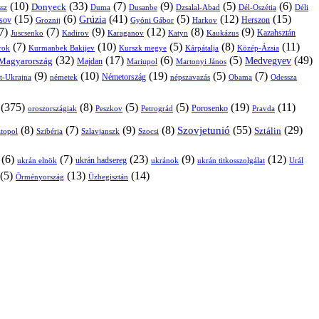
(10)
(33)
(7)
(9)
(5)
(6)
Donyeck
sz
Duma
Dusanbe
Dél-Oszétia
Déli
Dzsalal-Abad
(15)
(6)
(41)
(5)
(12)
(15)
Grúzia
sov
Groznij
Harkov
Herszon
Gyóni Gábor
7)
(7)
(9)
(12)
(8)
(9)
Kazahsztán
Juscsenko
Kadirov
Karaganov
Katyn
Kaukázus
(7)
(10)
(5)
(8)
(11)
árok
Kurmanbek Bakijev
Kárpátalja
Közép-Ázsia
Kurszk megye
(32)
(17)
(6)
(5)
(49)
Medvegyev
Magyarország
Majdan
Mariupol
Martonyi János
(9)
(10)
(19)
(5)
(7)
Németország
t-Ukrajna
németek
Obama
Odessza
népszavazás
(375)
(8)
(5)
(5)
(19)
(11)
Porosenko
oroszországiak
Pravda
Peszkov
Petrográd
(8)
(7)
(9)
(8)
(55)
(29)
Szovjetunió
Sztálin
topol
Szibéria
Szlavjanszk
Szocsi
(6)
(7)
(23)
(9)
(12)
ukrán hadsereg
ukrán elnök
ukránok
ukrán titkosszolgálat
Urál
(5)
(13)
(14)
Örményország
Üzbegisztán