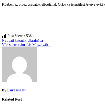
Közben az orosz csapatok elfoglalták Orlovka települést Avgyejevkát
Post Views:
536
Bejegyzés
Nyugati katonák Ukrajnába
Véres terrortámadás Moszkvában
navigáció
By
Eurazsia.hu
Related Post