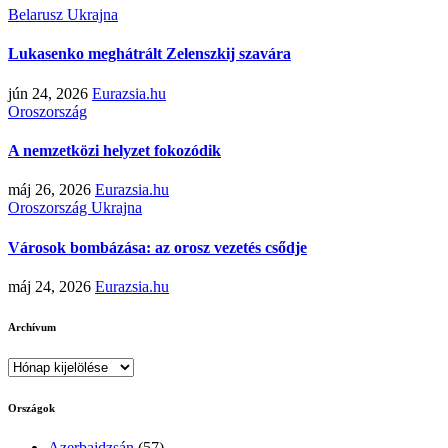
Belarusz
Ukrajna
Lukasenko meghátrált Zelenszkij szavára
jún 24, 2026
Eurazsia.hu
Oroszország
A nemzetközi helyzet fokozódik
máj 26, 2026
Eurazsia.hu
Oroszország
Ukrajna
Városok bombázása: az orosz vezetés csődje
máj 24, 2026
Eurazsia.hu
Archívum
Archívum
Országok
Azerbajdzsán
(57)