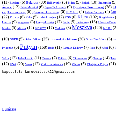
(11)
(6)
(30)
(5)
(5)
(10)
(5
Belarusz
Bandera
Biskek
Belkovszkij
Biden
Brzezinski
(12)
(6)
(9)
(28)
E
Egységes Oroszország
Áramlat
Echo Moszkvi
Egyesült Államok
(6)
(6)
(5)
(5)
Ja
ideiglenes kormány
Igazságos Oroszország
II. Miklós
Iszlam Karimov
Kijev
(22)
(6)
(5)
(17)
(6)
(102)
Kirgizisztán
Kazany
Kelet-Ukrajna
KGB
Kelet
(9)
(8)
(17)
(5)
(16)
Lavrov
lengyelek
Lengyelország
Lettország
Lenin
Liberális-Demo
Moszkva
(5)
(12)
(17)
(8)
(120)
(2
NATO
Minszk
Moldova
Molotov
Merkel
(10)
(5)
(25)
(30)
(6)
Orbán Viktor
orosz-ukrán háború
or
Orosz Birodalom
ODKB
Putyin
(6)
(168)
(11)
(7)
(6)
(6)
Prigozsin
Rada
Ramzan Kadirov
Riga
rubel
R
(12)
(11)
(7)
(6)
(8)
(14)
Szíria
Tadzsikisztán
Taskent
Tbiliszi
Timosenko
Trump
Turc
(12)
(20)
(12)
(19)
(5)
(21
USA
Viktor Janukovics
Vlagyimir Putyin
Varsó
Vilnius
kapcsolat: kurucvitezek12@gmail.com
Eurázsia