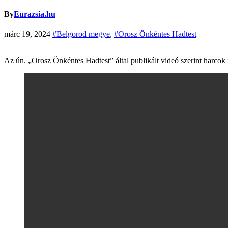
By
Eurazsia.hu
márc 19, 2024
#Belgorod megye
,
#Orosz Önkéntes Hadtest
Az ún. „Orosz Önkéntes Hadtest” által publikált videó szerint harco