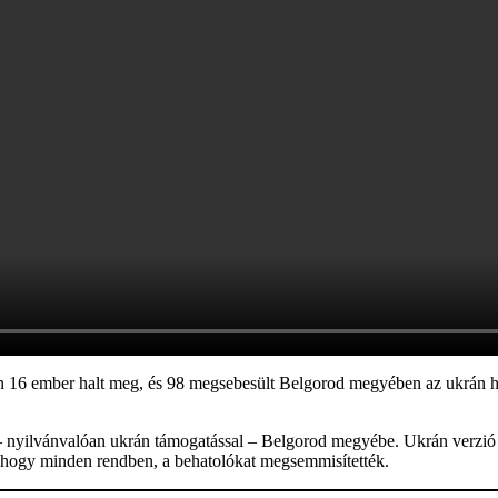
n 16 ember halt meg, és 98 megsebesült Belgorod megyében az ukrán h
– nyilvánvalóan ukrán támogatással – Belgorod megyébe. Ukrán verzió 
 hogy minden rendben, a behatolókat megsemmisítették.