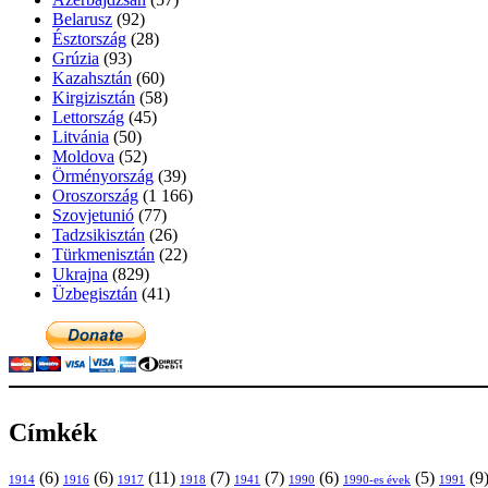
Belarusz
(92)
Észtország
(28)
Grúzia
(93)
Kazahsztán
(60)
Kirgizisztán
(58)
Lettország
(45)
Litvánia
(50)
Moldova
(52)
Örményország
(39)
Oroszország
(1 166)
Szovjetunió
(77)
Tadzsikisztán
(26)
Türkmenisztán
(22)
Ukrajna
(829)
Üzbegisztán
(41)
Címkék
(6)
(6)
(11)
(7)
(7)
(6)
(5)
(9
1914
1916
1917
1918
1941
1990
1991
1990-es évek