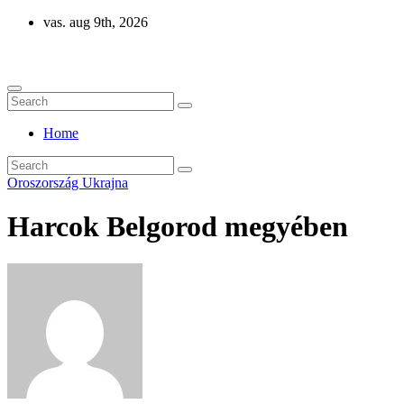
Skip
vas. aug 9th, 2026
to
Eurázsia
content
Home
Oroszország
Ukrajna
Harcok Belgorod megyében