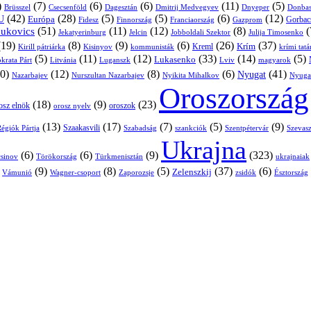
)
(7)
(6)
(6)
(11)
(5)
Brüsszel
Csecsenföld
Dagesztán
Dmitrij Medvegyev
Donbas
Dnyeper
(42)
(28)
(5)
(5)
(6)
(12)
U
Európa
Franciaország
Gazprom
Gorbac
Fidesz
Finnország
(51)
(11)
(12)
(8)
(
nukovics
Jekatyerinburg
Jelcin
Jobboldali Szektor
Julija Timosenko
(19)
(8)
(9)
(6)
(26)
(37)
Krím
Kreml
Kirill pátriárka
Kisinyov
kommunisták
krími tat
(5)
(11)
(12)
(33)
(14)
(5)
Lukasenko
Litvánia
Luganszk
Lviv
krata Párt
magyarok
0)
(12)
(8)
(6)
(41)
Nyugat
Nazarbajev
Nurszultan Nazarbajev
Nyikita Mihalkov
Nyuga
Oroszország
(18)
(9)
(23)
osz elnök
oroszok
orosz nyelv
(13)
(17)
(7)
(5)
(9)
égiók Pártja
Szaakasvili
Szabadság
Szentpétervár
Szevasz
szankciók
Ukrajna
(6)
(6)
(9)
(323)
sinov
Törökország
Türkmenisztán
ukrajnaiak
)
(9)
(8)
(5)
(37)
(6)
Zelenszkij
Vámunió
Wagner-csoport
zsidók
Zaporozsje
Észtország