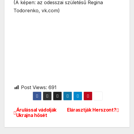
(A képen: az odesszai születésű Regina
Todorenko, vk.com)
Post Views:
691
Árulással vádolják
Elárasztják Herszont?
Bejegyzés
Ukrajna hősét
navigáció