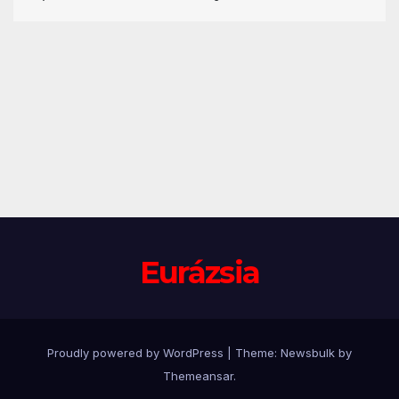
Eurázsia
Proudly powered by WordPress
|
Theme:
Newsbulk
by
Themeansar
.