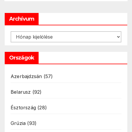
Archívum
Archívum
Országok
Azerbajdzsán
(57)
Belarusz
(92)
Észtország
(28)
Grúzia
(93)