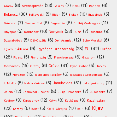
(6)
(23)
(7)
(11)
(6)
Azerbajdzsán
Baku
Azarov
Bakijev
Bandera
(30)
(5)
(5)
(10)
(5)
Belarusz
Biskek
Belkovszkij
Biden
Brzezinski
(7)
(6)
(6)
(11)
Dmitrij Medvegyev
Brüsszel
Csecsenföld
Dagesztán
(5)
(10)
(33)
(7)
(9)
Donyeck
Donbassz
Dusanbe
Dnyeper
Duma
(5)
(6)
(12)
(6)
Déli Áramlat
Dzsalal-Abad
Dél-Oszétia
Echo Moszkvi
(9)
(28)
(42)
EU
Egységes Oroszország
Európa
Egyesült Államok
(28)
(5)
(5)
(6)
(12)
Gazprom
Fidesz
Finnország
Franciaország
(15)
(6)
(41)
(5)
Grúzia
Gorbacsov
Harkov
Groznij
Gyóni Gábor
(12)
(15)
(6)
(6)
Herszon
ideiglenes kormány
Igazságos Oroszország
(5)
(5)
(51)
(11)
Janukovics
Jekatyerinburg
II. Miklós
Iszlam Karimov
(12)
(8)
(7)
(7)
Jelcin
Jobboldali Szektor
Julija Timosenko
Juscsenko
(9)
(12)
(8)
(9)
Kazahsztán
Kadirov
Karaganov
Katyn
Kaukázus
Kijev
(22)
(6)
(5)
(17)
(6)
Kelet-Ukrajna
Kazany
Kelet
KGB