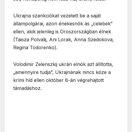
Ukrajna szankciókat vezetett be a saját
állampolgárai, azon énekesnők ás „celebek”
ellen, akik jelenleg is Oroszországban élnek
(Taisza Polvalij, Ani Lorak, Anna Szedokova,
Regina Todorenko).
Volodimir Zelenszkij ukrán elnök azt állította,
„amennyire tudja”, Ukrajnának nincs köze a
krími híd ellen október 8-án végrehajtott
támadáshoz.