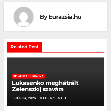
By
Eurazsia.hu
Related Post
BELARUSZ
UKRAJNA
Lukasenko meghátrált
Zelenszkij szavára
JÚN 24, 2026
EURAZSIA.HU