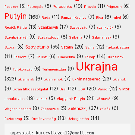
(5)
(5)
(19)
(11)
(6)
Porosenko
Pravda
Peszkov
Petrográd
Prigozsin
Putyin
(168)
(11)
(7)
(6)
(6)
Rada
Ramzan Kadirov
Riga
rubel
(13)
(17)
(7)
(5)
Régiók Pártja
Szaakasvili
Szabadság
szankciók
(9)
(8)
(7)
(9)
Szentpétervár
Szevasztopol
Szlavjanszk
Szibéria
(8)
(55)
(29)
(12)
Szovjetunió
Sztálin
Szocsi
Szíria
Tadzsikisztán
(11)
(7)
(6)
(8)
(14)
Timosenko
Trump
Taskent
Tbiliszi
Turcsinov
Ukrajna
(6)
(6)
(9)
Türkmenisztán
Törökország
(323)
(6)
(7)
(23)
ukrán hadsereg
ukránok
ukrajnaiak
ukrán elnök
(9)
(12)
(12)
(20)
(12)
USA
ukrán titkosszolgálat
Urál
Varsó
Viktor
(19)
(5)
(21)
(9)
Vlagyimir Putyin
Janukovics
Vámunió
Vilnius
(8)
(5)
(37)
(6)
Zelenszkij
Wagner-csoport
Zaporozsje
zsidók
(5)
(13)
(14)
Örményország
Üzbegisztán
Észtország
kapcsolat: kurucvitezek12@gmail.com