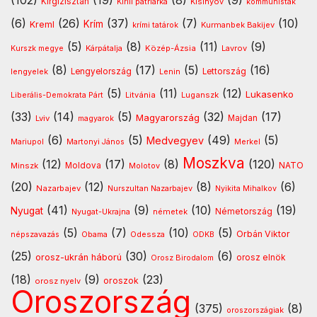
(102)
(19)
(8)
(9)
Kirgizisztán
Kirill pátriárka
Kisinyov
kommunisták
(6)
(26)
(37)
(7)
(10)
Krím
Kreml
Kurmanbek Bakijev
krími tatárok
(5)
(8)
(11)
(9)
Kárpátalja
Közép-Ázsia
Lavrov
Kurszk megye
(8)
(17)
(5)
(16)
lengyelek
Lengyelország
Lettország
Lenin
(5)
(11)
(12)
Lukasenko
Litvánia
Luganszk
Liberális-Demokrata Párt
(33)
(14)
(5)
(32)
(17)
Magyarország
Lviv
Majdan
magyarok
(6)
(5)
(49)
(5)
Medvegyev
Mariupol
Martonyi János
Merkel
Moszkva
(12)
(17)
(8)
(120)
NATO
Minszk
Moldova
Molotov
(20)
(12)
(8)
(6)
Nazarbajev
Nurszultan Nazarbajev
Nyikita Mihalkov
(41)
(9)
(10)
(19)
Nyugat
Nyugat-Ukrajna
németek
Németország
(5)
(7)
(10)
(5)
Orbán Viktor
Odessza
népszavazás
Obama
ODKB
(25)
(30)
(6)
orosz-ukrán háború
orosz elnök
Orosz Birodalom
(18)
(9)
(23)
oroszok
orosz nyelv
Oroszország
(375)
(8)
oroszországiak