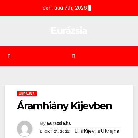
Skip
pén. aug 7th, 2026
to
content
Eurázsia
UKRAJNA
Áramhiány Kijevben
By
Eurazsia.hu
#Kijev
,
#Ukrajna
OKT 21, 2022