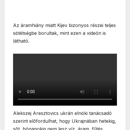
Az áramhiány miatt Kijev bizonyos részei teljes
sötétségbe borultak, mint ezen a videón is
látható.
Alekszej Aresztovics ukrán elnöki tanácsadó
szerint előfordulhat, hogy Ukrajnában hetekig,
sőt, hónapokig nem lesz víz, áram, fűtés.