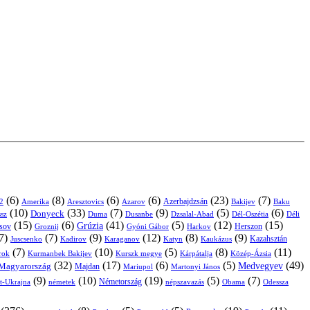
(6)
(8)
(6)
(6)
(23)
(7)
Azerbajdzsán
2
Amerika
Aresztovics
Azarov
Bakijev
Baku
(10)
(33)
(7)
(9)
(5)
(6)
Donyeck
sz
Duma
Dusanbe
Dél-Oszétia
Déli
Dzsalal-Abad
(15)
(6)
(41)
(5)
(12)
(15)
Grúzia
sov
Groznij
Harkov
Herszon
Gyóni Gábor
7)
(7)
(9)
(12)
(8)
(9)
Kazahsztán
Juscsenko
Kadirov
Karaganov
Katyn
Kaukázus
(7)
(10)
(5)
(8)
(11)
árok
Kurmanbek Bakijev
Kárpátalja
Közép-Ázsia
Kurszk megye
(32)
(17)
(6)
(5)
(49)
Medvegyev
Magyarország
Majdan
Mariupol
Martonyi János
(9)
(10)
(19)
(5)
(7)
Németország
t-Ukrajna
németek
Obama
Odessza
népszavazás