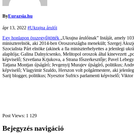
By
Eurazsia.hu
ápr 13, 2022
#Ukrajna árulói
Egy honlapon összegyűjtötték
„Ukrajna árulóinak” listáját, amely 10
miniszterelnök, aki 2014-ben Oroszországba menekült; Szergej Akszjon
Szocialista Párt elnöke (akinek a fia miniszterhelyettes a jelenlegi 
alapítója; Galina Dalnyicsenko, Melitopol oroszok által kinevezett „p
képviselő; Szvetlana Krjukova, a Strana főszerkesztője; Pavel Lebe
Tatjana Montjan újságíró; Jevgenyij Murajev újságíró, politikus; And
képviselő; Vlagyimir Szaldo, Herszon volt polgármestere, aki jelenl
Sarij blogger, politikus; Nyesztor Sufrics parlamenti képviselő; Viktor
Post Views:
1 129
Bejegyzés navigáció