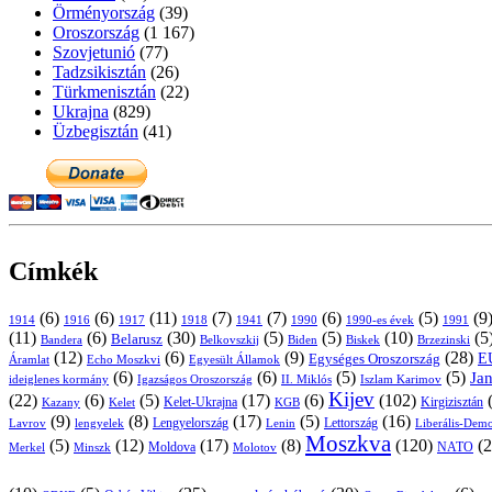
Örményország
(39)
Oroszország
(1 167)
Szovjetunió
(77)
Tadzsikisztán
(26)
Türkmenisztán
(22)
Ukrajna
(829)
Üzbegisztán
(41)
Címkék
(6)
(6)
(11)
(7)
(7)
(6)
(5)
(9
1914
1916
1917
1918
1941
1990
1991
1990-es évek
(11)
(6)
(30)
(5)
(5)
(10)
(5
Belarusz
Bandera
Biskek
Belkovszkij
Biden
Brzezinski
(12)
(6)
(9)
(28)
E
Egységes Oroszország
Áramlat
Echo Moszkvi
Egyesült Államok
(6)
(6)
(5)
(5)
Ja
ideiglenes kormány
Igazságos Oroszország
II. Miklós
Iszlam Karimov
Kijev
(22)
(6)
(5)
(17)
(6)
(102)
Kirgizisztán
Kazany
Kelet-Ukrajna
KGB
Kelet
(9)
(8)
(17)
(5)
(16)
Lavrov
lengyelek
Lengyelország
Lettország
Lenin
Liberális-Demo
Moszkva
(5)
(12)
(17)
(8)
(120)
(2
NATO
Minszk
Moldova
Molotov
Merkel