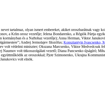
3 nevet tartalmaz, olyan ismert embereket, akiket oroszbarátnak vagy k
ov, a Krím orosz vezetője; Jelena Bondarenko, a Régiók Pártja egyik vo
ukrán kormányban és a Naftohaz vezetője); Anna Herman, Viktor Janukovic
olgármestere”; Andrej Jermolajev filozófus;
Konsztantyin Ivascsenko, Ma
gyev volt védelmi miniszter; Okszana Marcsenko, Viktor Medvedcsuk f
rej Naumov volt titkosszolgálati vezető; Diana Pancsenko újságíró; Mi
eg együttműködik az oroszokkal; Pjotr Szimonenko, Ukrajna Kommunista 
 Janukovics volt elnök.