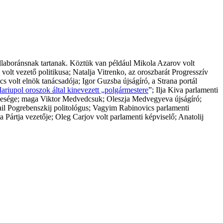
ollaboránsnak tartanak. Köztük van például Mikola Azarov volt
lt vezető politikusa; Natalja Vitrenko, az oroszbarát Progresszív
s volt elnök tanácsadója; Igor Guzsba újságíró, a Strana portál
riupol oroszok által kinevezett „polgármestere
”; Ilja Kiva parlamenti
elesége; maga Viktor Medvedcsuk; Oleszja Medvegyeva újságíró;
hail Pogrebenszkij politológus; Vagyim Rabinovics parlamenti
Pártja vezetője; Oleg Carjov volt parlamenti képviselő; Anatolij