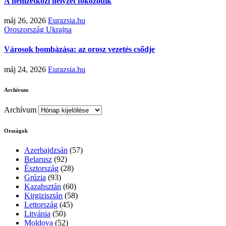
A nemzetközi helyzet fokozódik
máj 26, 2026
Eurazsia.hu
Oroszország
Ukrajna
Városok bombázása: az orosz vezetés csődje
máj 24, 2026
Eurazsia.hu
Archívum
Archívum
Országok
Azerbajdzsán
(57)
Belarusz
(92)
Észtország
(28)
Grúzia
(93)
Kazahsztán
(60)
Kirgizisztán
(58)
Lettország
(45)
Litvánia
(50)
Moldova
(52)