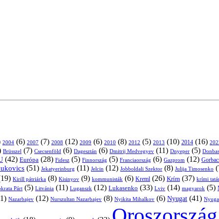
)
(6)
(7)
(12)
(6)
(8)
(5)
(10)
(16)
2004
2007
2008
2009
2010
2013
2014
202
2012
)
(7)
(6)
(6)
(11)
(5)
Brüsszel
Csecsenföld
Dagesztán
Dmitrij Medvegyev
Donbas
Dnyeper
(42)
(28)
(5)
(5)
(6)
(12)
U
Európa
Franciaország
Gazprom
Gorbac
Fidesz
Finnország
(51)
(11)
(12)
(8)
(
nukovics
Jekatyerinburg
Jelcin
Jobboldali Szektor
Julija Timosenko
(19)
(8)
(9)
(6)
(26)
(37)
Krím
Kreml
Kirill pátriárka
Kisinyov
kommunisták
krími tat
(5)
(11)
(12)
(33)
(14)
(5)
Lukasenko
Litvánia
Luganszk
Lviv
krata Párt
magyarok
1)
(12)
(8)
(6)
(41)
Nyugat
Nazarbajev
Nurszultan Nazarbajev
Nyikita Mihalkov
Nyuga
Oroszország