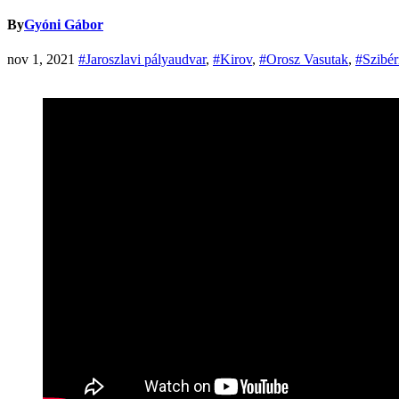
By
Gyóni Gábor
nov 1, 2021
#Jaroszlavi pályaudvar
,
#Kirov
,
#Orosz Vasutak
,
#Szibér