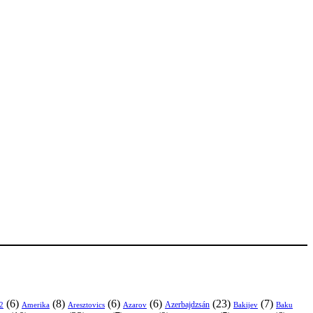
(6)
(8)
(6)
(6)
(23)
(7)
Azerbajdzsán
2
Amerika
Aresztovics
Azarov
Bakijev
Baku