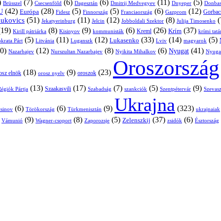
)
(7)
(6)
(6)
(11)
(5)
Brüsszel
Csecsenföld
Dagesztán
Dmitrij Medvegyev
Donbas
Dnyeper
(42)
(28)
(5)
(5)
(6)
(12)
U
Európa
Franciaország
Gazprom
Gorbac
Fidesz
Finnország
(51)
(11)
(12)
(8)
(
nukovics
Jekatyerinburg
Jelcin
Jobboldali Szektor
Julija Timosenko
(19)
(8)
(9)
(6)
(26)
(37)
Krím
Kreml
Kirill pátriárka
Kisinyov
kommunisták
krími tat
(5)
(11)
(12)
(33)
(14)
(5)
Lukasenko
Litvánia
Luganszk
Lviv
krata Párt
magyarok
0)
(12)
(8)
(6)
(41)
Nyugat
Nazarbajev
Nurszultan Nazarbajev
Nyikita Mihalkov
Nyuga
Oroszország
(18)
(9)
(23)
osz elnök
oroszok
orosz nyelv
(13)
(17)
(7)
(5)
(9)
égiók Pártja
Szaakasvili
Szabadság
Szentpétervár
Szevasz
szankciók
Ukrajna
(6)
(6)
(9)
(323)
sinov
Törökország
Türkmenisztán
ukrajnaiak
)
(9)
(8)
(5)
(37)
(6)
Zelenszkij
Vámunió
Wagner-csoport
zsidók
Zaporozsje
Észtország