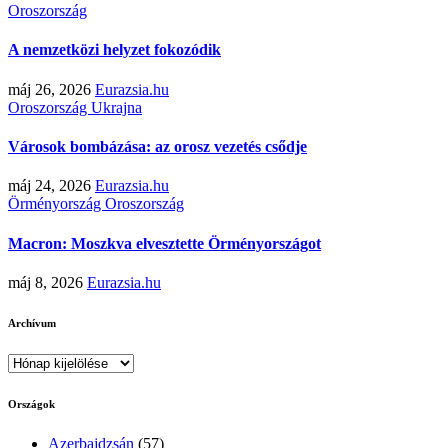
Oroszország
A nemzetközi helyzet fokozódik
máj 26, 2026
Eurazsia.hu
Oroszország
Ukrajna
Városok bombázása: az orosz vezetés csődje
máj 24, 2026
Eurazsia.hu
Örményország
Oroszország
Macron: Moszkva elvesztette Örményországot
máj 8, 2026
Eurazsia.hu
Archívum
Archívum
Országok
Azerbajdzsán
(57)