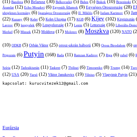
(11)
(6)
(30)
(5)
(5)
(10)
(5
Belarusz
Bandera
Biskek
Belkovszkij
Biden
Brzezinski
(12)
(6)
(9)
(28)
E
Egységes Oroszország
Áramlat
Echo Moszkvi
Egyesült Államok
(6)
(6)
(5)
(5)
Ja
ideiglenes kormány
Igazságos Oroszország
II. Miklós
Iszlam Karimov
Kijev
(22)
(6)
(5)
(17)
(6)
(102)
Kirgizisztán
Kazany
Kelet-Ukrajna
KGB
Kelet
(9)
(8)
(17)
(5)
(16)
Lavrov
lengyelek
Lengyelország
Lettország
Lenin
Liberális-Demo
Moszkva
(5)
(12)
(17)
(8)
(120)
(2
NATO
Minszk
Moldova
Molotov
Merkel
(10)
(5)
(25)
(30)
(6)
Orbán Viktor
orosz-ukrán háború
or
Orosz Birodalom
ODKB
Putyin
(6)
(168)
(11)
(7)
(6)
(6)
Prigozsin
Rada
Ramzan Kadirov
Riga
rubel
R
(12)
(11)
(7)
(6)
(8)
(14)
Szíria
Tadzsikisztán
Taskent
Tbiliszi
Timosenko
Trump
Turc
(12)
(20)
(12)
(19)
(5)
(21
USA
Viktor Janukovics
Vlagyimir Putyin
Varsó
Vilnius
kapcsolat: kurucvitezek12@gmail.com
Eurázsia