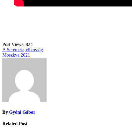
Post Views:
824
Bejegyzés
A Seremet-gyilkosság
Moszkva 2021
navigáció
By
Gyóni Gábor
Related Post