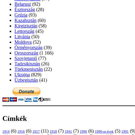
Belarusz
(92)
Észtország
(28)
Grúzia
(93)
Kazahsztán
(60)
Kirgizisztán
(58)
Lettország
(45)
Litvánia
(50)
Moldova
(52)
Örményország
(39)
Oroszország
(1 166)
Szovjetunió
(77)
Tadzsikisztán
(26)
Türkmenisztán
(22)
Ukrajna
(829)
Üzbegisztán
(41)
Címkék
(6)
(6)
(11)
(7)
(7)
(6)
(5)
(9
1914
1916
1917
1918
1941
1990
1991
1990-es évek