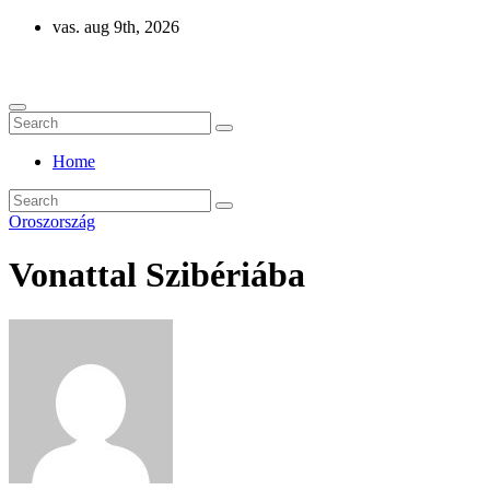
Skip
vas. aug 9th, 2026
to
Eurázsia
content
Home
Oroszország
Vonattal Szibériába