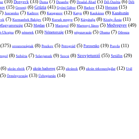
(10)
(33)
(7)
(9)
(5)
(6)
Donyeck
sz
Duma
Dusanbe
Dél-Oszétia
Déli
Dzsalal-Abad
(15)
(6)
(41)
(5)
(12)
(15)
Grúzia
sov
Groznij
Harkov
Herszon
Gyóni Gábor
7)
(7)
(9)
(12)
(8)
(9)
Kazahsztán
Juscsenko
Kadirov
Karaganov
Katyn
Kaukázus
(7)
(10)
(5)
(8)
(11)
árok
Kurmanbek Bakijev
Kárpátalja
Közép-Ázsia
Kurszk megye
(32)
(17)
(6)
(5)
(49)
Medvegyev
Magyarország
Majdan
Mariupol
Martonyi János
(9)
(10)
(19)
(5)
(7)
Németország
t-Ukrajna
németek
Obama
Odessza
népszavazás
(375)
(8)
(5)
(5)
(19)
(11)
Porosenko
oroszországiak
Pravda
Peszkov
Petrográd
(8)
(7)
(9)
(8)
(55)
(29)
Szovjetunió
Sztálin
topol
Szibéria
Szlavjanszk
Szocsi
(6)
(7)
(23)
(9)
(12)
ukrán hadsereg
ukrán elnök
ukránok
ukrán titkosszolgálat
Urál
(5)
(13)
(14)
Örményország
Üzbegisztán