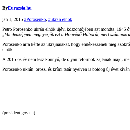
By
Eurazsia.hu
jan 1, 2015
#Porosenko
,
#ukrán elnök
Petro Porosenko ukrán elnök újévi köszöntőjében azt mondta, 1945 óta
„
Mindenképpen megnyerjük ezt a Honvédő Háborút, mert számunkra ez
Porosenko arra kérte az ukrajnaiakat, hogy emlékezzenek meg azokról,
elnök.
A 2015-ös év nem lesz könnyű, de olyan reformok zajlanak majd, mely
Porosenko ukrán, orosz, és krími tatár nyelven is boldog új évet kíván
(president.gov.ua)