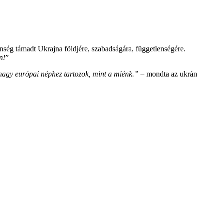
nség támadt Ukrajna földjére, szabadságára, függetlenségére.
n!
”
nagy európai néphez tartozok, mint a miénk.”
– mondta az ukrán