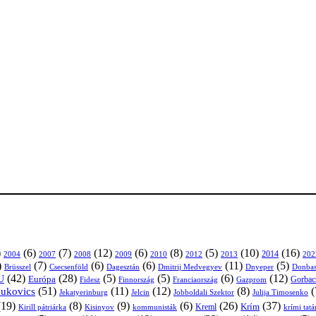
)
(6)
(7)
(12)
(6)
(8)
(5)
(10)
(16)
2004
2007
2008
2009
2010
2013
2014
202
2012
)
(7)
(6)
(6)
(11)
(5)
Brüsszel
Csecsenföld
Dagesztán
Dmitrij Medvegyev
Donbas
Dnyeper
(42)
(28)
(5)
(5)
(6)
(12)
U
Európa
Franciaország
Gazprom
Gorbac
Fidesz
Finnország
(51)
(11)
(12)
(8)
(
nukovics
Jekatyerinburg
Jelcin
Jobboldali Szektor
Julija Timosenko
(19)
(8)
(9)
(6)
(26)
(37)
Krím
Kreml
Kirill pátriárka
Kisinyov
kommunisták
krími tat