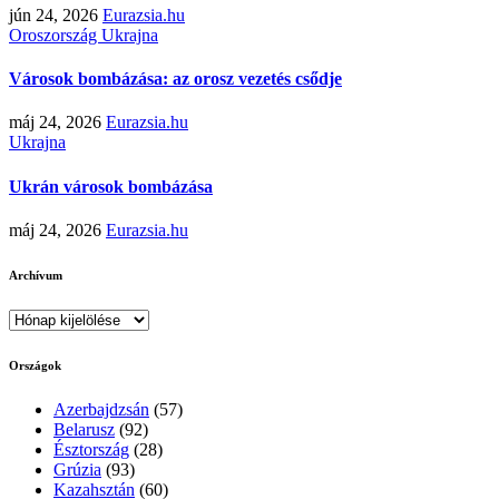
jún 24, 2026
Eurazsia.hu
Oroszország
Ukrajna
Városok bombázása: az orosz vezetés csődje
máj 24, 2026
Eurazsia.hu
Ukrajna
Ukrán városok bombázása
máj 24, 2026
Eurazsia.hu
Archívum
Archívum
Országok
Azerbajdzsán
(57)
Belarusz
(92)
Észtország
(28)
Grúzia
(93)
Kazahsztán
(60)