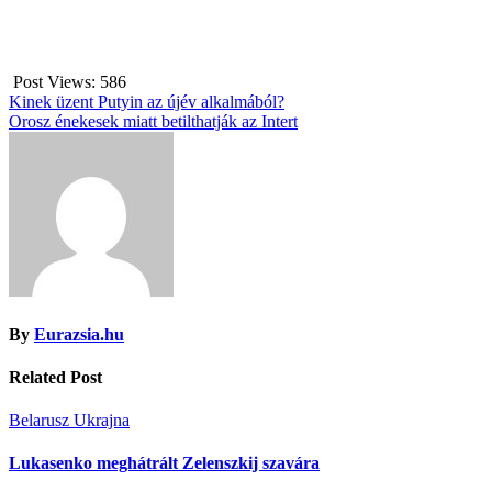
Post Views:
586
Bejegyzés
Kinek üzent Putyin az újév alkalmából?
Orosz énekesek miatt betilthatják az Intert
navigáció
By
Eurazsia.hu
Related Post
Belarusz
Ukrajna
Lukasenko meghátrált Zelenszkij szavára