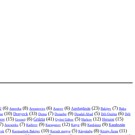
(6)
(8)
(6)
(6)
(23)
(7)
Azerbajdzsán
2
Amerika
Aresztovics
Azarov
Bakijev
Baku
(10)
(33)
(7)
(9)
(5)
(6)
Donyeck
sz
Duma
Dusanbe
Dél-Oszétia
Déli
Dzsalal-Abad
(15)
(6)
(41)
(5)
(12)
(15)
Grúzia
sov
Groznij
Harkov
Herszon
Gyóni Gábor
7)
(7)
(9)
(12)
(8)
(9)
Kazahsztán
Juscsenko
Kadirov
Karaganov
Katyn
Kaukázus
(7)
(10)
(5)
(8)
(11)
árok
Kurmanbek Bakijev
Kárpátalja
Közép-Ázsia
Kurszk megye