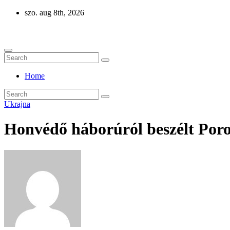
Skip
szo. aug 8th, 2026
to
Eurázsia
content
Home
Ukrajna
Honvédő háborúról beszélt Por