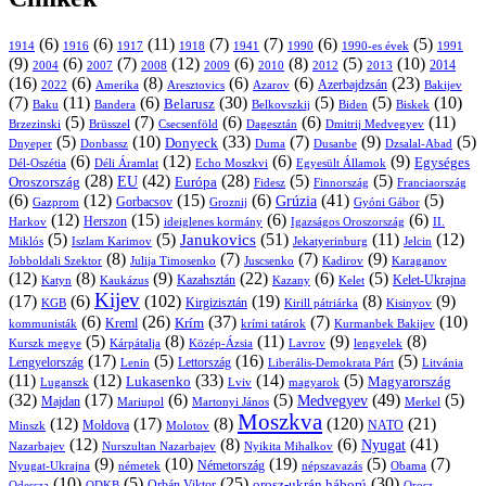
(6)
(6)
(11)
(7)
(7)
(6)
(5)
1914
1916
1917
1918
1941
1990
1991
1990-es évek
(9)
(6)
(7)
(12)
(6)
(8)
(5)
(10)
2004
2007
2008
2009
2010
2013
2014
2012
(16)
(6)
(8)
(6)
(6)
(23)
Azerbajdzsán
2022
Amerika
Aresztovics
Azarov
Bakijev
(7)
(11)
(6)
(30)
(5)
(5)
(10)
Belarusz
Baku
Bandera
Biskek
Belkovszkij
Biden
(5)
(7)
(6)
(6)
(11)
Brüsszel
Csecsenföld
Dagesztán
Dmitrij Medvegyev
Brzezinski
(5)
(10)
(33)
(7)
(9)
(5)
Donyeck
Donbassz
Duma
Dusanbe
Dnyeper
Dzsalal-Abad
(6)
(12)
(6)
(9)
Egységes
Dél-Oszétia
Déli Áramlat
Echo Moszkvi
Egyesült Államok
(28)
(42)
(28)
(5)
(5)
EU
Oroszország
Európa
Franciaország
Fidesz
Finnország
(6)
(12)
(15)
(6)
(41)
(5)
Grúzia
Gazprom
Gorbacsov
Groznij
Gyóni Gábor
(12)
(15)
(6)
(6)
Harkov
Herszon
ideiglenes kormány
Igazságos Oroszország
II.
(5)
(5)
(51)
(11)
(12)
Janukovics
Jekatyerinburg
Jelcin
Miklós
Iszlam Karimov
(8)
(7)
(7)
(9)
Jobboldali Szektor
Julija Timosenko
Juscsenko
Kadirov
Karaganov
(12)
(8)
(9)
(22)
(6)
(5)
Kazahsztán
Katyn
Kaukázus
Kazany
Kelet-Ukrajna
Kelet
Kijev
(17)
(6)
(102)
(19)
(8)
(9)
Kirgizisztán
KGB
Kirill pátriárka
Kisinyov
(6)
(26)
(37)
(7)
(10)
Krím
Kreml
kommunisták
krími tatárok
Kurmanbek Bakijev
(5)
(8)
(11)
(9)
(8)
Kárpátalja
Közép-Ázsia
Lavrov
lengyelek
Kurszk megye
(17)
(5)
(16)
(5)
Lengyelország
Lettország
Litvánia
Lenin
Liberális-Demokrata Párt
(11)
(12)
(33)
(14)
(5)
Lukasenko
Magyarország
Luganszk
Lviv
magyarok
(32)
(17)
(6)
(5)
(49)
(5)
Medvegyev
Majdan
Mariupol
Martonyi János
Merkel
Moszkva
(12)
(17)
(8)
(120)
(21)
NATO
Minszk
Moldova
Molotov
(12)
(8)
(6)
(41)
Nyugat
Nazarbajev
Nurszultan Nazarbajev
Nyikita Mihalkov
(9)
(10)
(19)
(5)
(7)
Németország
Nyugat-Ukrajna
németek
Obama
népszavazás
(10)
(5)
(25)
(30)
Orbán Viktor
orosz-ukrán háború
Odessza
Orosz
ODKB