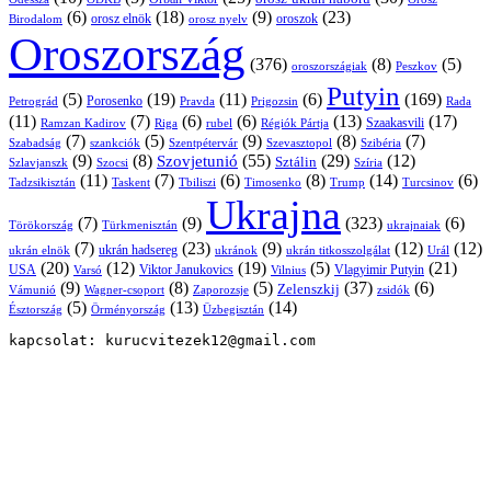
(6)
(18)
(9)
(23)
oroszok
Birodalom
orosz elnök
orosz nyelv
Oroszország
(376)
(8)
(5)
oroszországiak
Peszkov
Putyin
(5)
(19)
(11)
(6)
(169)
Porosenko
Pravda
Prigozsin
Rada
Petrográd
(11)
(7)
(6)
(6)
(13)
(17)
Ramzan Kadirov
Riga
rubel
Régiók Pártja
Szaakasvili
(7)
(5)
(9)
(8)
(7)
Szabadság
Szentpétervár
Szevasztopol
Szibéria
szankciók
(9)
(8)
(55)
(29)
(12)
Szovjetunió
Sztálin
Szlavjanszk
Szocsi
Szíria
(11)
(7)
(6)
(8)
(14)
(6)
Tadzsikisztán
Taskent
Tbiliszi
Timosenko
Trump
Turcsinov
Ukrajna
(7)
(9)
(323)
(6)
Törökország
Türkmenisztán
ukrajnaiak
(7)
(23)
(9)
(12)
(12)
ukrán hadsereg
ukrán elnök
ukránok
ukrán titkosszolgálat
Urál
(20)
(12)
(19)
(5)
(21)
USA
Viktor Janukovics
Vlagyimir Putyin
Varsó
Vilnius
(9)
(8)
(5)
(37)
(6)
Zelenszkij
Vámunió
Wagner-csoport
zsidók
Zaporozsje
(5)
(13)
(14)
Örményország
Üzbegisztán
Észtország
kapcsolat: kurucvitezek12@gmail.com