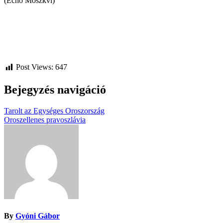
(Echo Moszkvi)
Post Views:
647
Bejegyzés navigáció
Tarolt az Egységes Oroszország
Oroszellenes pravoszlávia
By
Gyóni Gábor