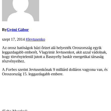
By
Gyóni Gábor
szept 17, 2014
#Jevtusenko
Az orosz hatóságok házi őrizet alá helyezték Oroszország egyik
leggazdagabb emberét, Vlagyimir Jevtusenkot, akit azzal vádolnak,
hogy törvénytelenül jutott a Basnyefty baskír energetikai társaság
részvényeihez.
A
Forbes
szerint Jevtusenkónak 9 milliárd dolláros vagyona van, és
Oroszország 15. leggazdagabb embere.