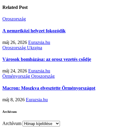
Related Post
Oroszország
A nemzetközi helyzet fokozódik
máj 26, 2026
Eurazsia.hu
Oroszország
Ukrajna
Városok bombázása: az orosz vezetés csődje
máj 24, 2026
Eurazsia.hu
Örményország
Oroszország
Macron: Moszkva elvesztette Örményországot
máj 8, 2026
Eurazsia.hu
Archívum
Archívum