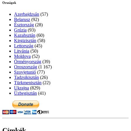
Országok
Azerbajdzsán
(57)
Belarusz
(92)
Észtország
(28)
Grúzia
(93)
Kazahsztán
(60)
Kirgizisztán
(58)
Lettország
(45)
Litvánia
(50)
Moldova
(52)
Örményország
(39)
Oroszország
(1 167)
Szovjetunió
(77)
Tadzsikisztán
(26)
Türkmenisztán
(22)
Ukrajna
(829)
Üzbegisztán
(41)
Címkék