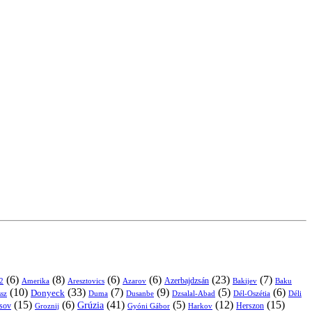
(6)
(8)
(6)
(6)
(23)
(7)
Azerbajdzsán
2
Amerika
Aresztovics
Azarov
Bakijev
Baku
(10)
(33)
(7)
(9)
(5)
(6)
Donyeck
sz
Duma
Dusanbe
Dél-Oszétia
Déli
Dzsalal-Abad
(15)
(6)
(41)
(5)
(12)
(15)
Grúzia
sov
Groznij
Harkov
Herszon
Gyóni Gábor