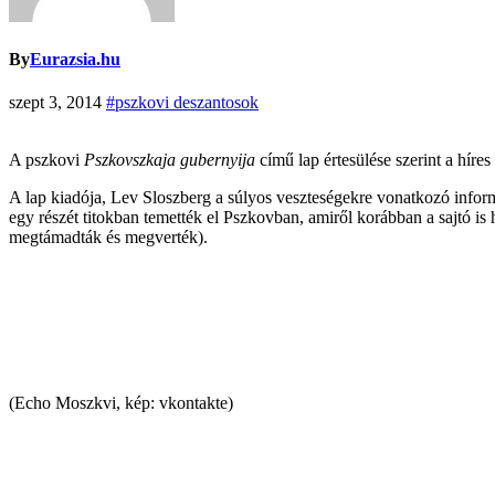
By
Eurazsia.hu
szept 3, 2014
#pszkovi deszantosok
A pszkovi
Pszkovszkaja gubernyija
című lap értesülése szerint a híre
A lap kiadója, Lev Sloszberg a súlyos veszteségekre vonatkozó informá
egy részét titokban temették el Pszkovban, amiről korábban a sajtó is h
megtámadták és megverték).
(Echo Moszkvi, kép: vkontakte)