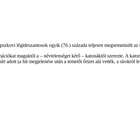
s pszkovi légideszantosok egyik (76.) százada teljesen megsemmisült az
ciókat maguktól a – névtelenséget kérő – katonáktól szerezte. A katoná
írt adott (a hír megjelenése után a temetőt őrizet alá vették, a sírokról