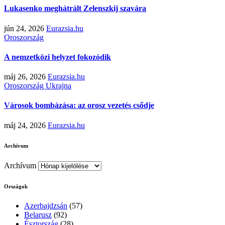
Lukasenko meghátrált Zelenszkij szavára
jún 24, 2026
Eurazsia.hu
Oroszország
A nemzetközi helyzet fokozódik
máj 26, 2026
Eurazsia.hu
Oroszország
Ukrajna
Városok bombázása: az orosz vezetés csődje
máj 24, 2026
Eurazsia.hu
Archívum
Archívum
Országok
Azerbajdzsán
(57)
Belarusz
(92)
Észtország
(28)