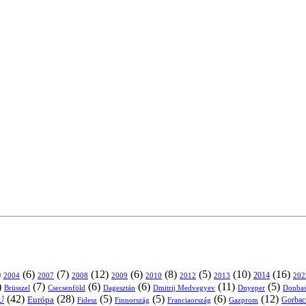
)
(6)
(7)
(12)
(6)
(8)
(5)
(10)
(16)
2004
2007
2008
2009
2010
2013
2014
202
2012
)
(7)
(6)
(6)
(11)
(5)
Brüsszel
Csecsenföld
Dagesztán
Dmitrij Medvegyev
Donbas
Dnyeper
(42)
(28)
(5)
(5)
(6)
(12)
U
Európa
Franciaország
Gazprom
Gorbac
Fidesz
Finnország