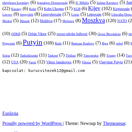
(6)
(6)
(5)
(5)
Ja
ideiglenes kormány
Igazságos Oroszország
II. Miklós
Iszlam Karimov
Kijev
(22)
(6)
(5)
(17)
(6)
(102)
Kirgizisztán
Kazany
Kelet-Ukrajna
KGB
Kelet
(9)
(8)
(17)
(5)
(16)
Lavrov
lengyelek
Lengyelország
Lettország
Lenin
Liberális-Demo
Moszkva
(5)
(12)
(17)
(8)
(120)
(2
NATO
Minszk
Moldova
Molotov
Merkel
(10)
(5)
(25)
(30)
(6)
Orbán Viktor
orosz-ukrán háború
Orosz Birodalom
or
ODKB
Putyin
(6)
(169)
(11)
(7)
(6)
(6)
Prigozsin
Rada
Ramzan Kadirov
Riga
rubel
R
(12)
(11)
(7)
(6)
(8)
(14)
Szíria
Tadzsikisztán
Taskent
Tbiliszi
Timosenko
Trump
Turc
(12)
(20)
(12)
(19)
(5)
(21
USA
Viktor Janukovics
Vlagyimir Putyin
Varsó
Vilnius
kapcsolat: kurucvitezek12@gmail.com
Eurázsia
Proudly powered by WordPress
|
Theme: Newsup by
Themeansar
.