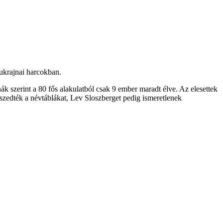
 ukrajnai harcokban.
k szerint a 80 fős alakulatból csak 9 ember maradt élve. Az elesettek
 leszedték a névtáblákat, Lev Sloszberget pedig ismeretlenek