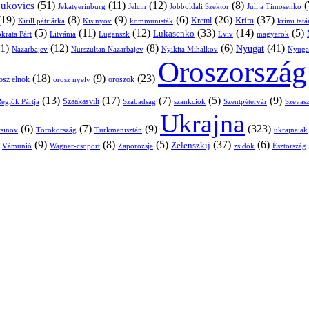
(51)
(11)
(12)
(8)
(
nukovics
Jekatyerinburg
Jelcin
Jobboldali Szektor
Julija Timosenko
(19)
(8)
(9)
(6)
(26)
(37)
Krím
Kreml
Kirill pátriárka
Kisinyov
kommunisták
krími tat
(5)
(11)
(12)
(33)
(14)
(5)
Lukasenko
Litvánia
Luganszk
Lviv
krata Párt
magyarok
1)
(12)
(8)
(6)
(41)
Nyugat
Nazarbajev
Nurszultan Nazarbajev
Nyikita Mihalkov
Nyuga
Oroszország
(18)
(9)
(23)
oroszok
osz elnök
orosz nyelv
(13)
(17)
(7)
(5)
(9)
égiók Pártja
Szaakasvili
Szabadság
Szentpétervár
Szevasz
szankciók
Ukrajna
(6)
(7)
(9)
(323)
sinov
Törökország
Türkmenisztán
ukrajnaiak
)
(9)
(8)
(5)
(37)
(6)
Zelenszkij
Vámunió
Wagner-csoport
zsidók
Zaporozsje
Észtország