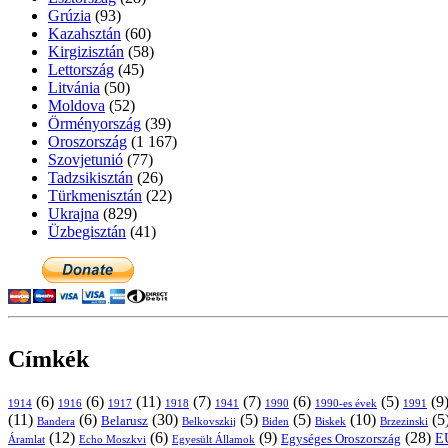
Grúzia
(93)
Kazahsztán
(60)
Kirgizisztán
(58)
Lettország
(45)
Litvánia
(50)
Moldova
(52)
Örményország
(39)
Oroszország
(1 167)
Szovjetunió
(77)
Tadzsikisztán
(26)
Türkmenisztán
(22)
Ukrajna
(829)
Üzbegisztán
(41)
Címkék
(6)
(6)
(11)
(7)
(7)
(6)
(5)
(9
1914
1916
1917
1918
1941
1990
1991
1990-es évek
(11)
(6)
(30)
(5)
(5)
(10)
(5
Belarusz
Bandera
Biskek
Belkovszkij
Biden
Brzezinski
(12)
(6)
(9)
(28)
E
Egységes Oroszország
Áramlat
Echo Moszkvi
Egyesült Államok