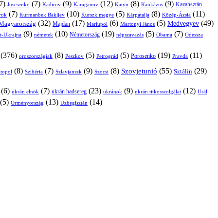
7)
(7)
(9)
(12)
(8)
(9)
Kazahsztán
Juscsenko
Kadirov
Karaganov
Katyn
Kaukázus
(7)
(10)
(5)
(8)
(11)
árok
Kurmanbek Bakijev
Kárpátalja
Közép-Ázsia
Kurszk megye
(32)
(17)
(6)
(5)
(49)
Medvegyev
Magyarország
Majdan
Mariupol
Martonyi János
(9)
(10)
(19)
(5)
(7)
Németország
t-Ukrajna
németek
Obama
Odessza
népszavazás
(376)
(8)
(5)
(5)
(19)
(11)
Porosenko
oroszországiak
Pravda
Peszkov
Petrográd
(8)
(7)
(9)
(8)
(55)
(29)
Szovjetunió
Sztálin
topol
Szibéria
Szlavjanszk
Szocsi
(6)
(7)
(23)
(9)
(12)
ukrán hadsereg
ukrán elnök
ukránok
ukrán titkosszolgálat
Urál
(5)
(13)
(14)
Örményország
Üzbegisztán