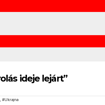
lás ideje lejárt”
,
#Ukrajna