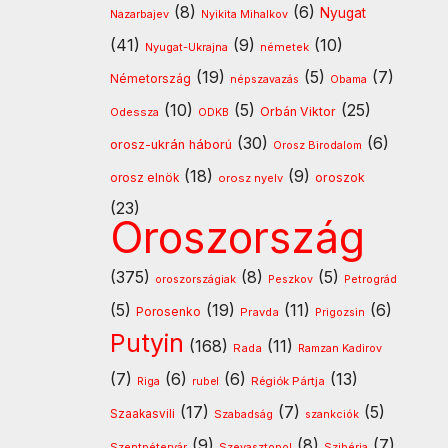
(8)
(6)
Nyugat
Nazarbajev
Nyikita Mihalkov
(41)
(9)
(10)
Nyugat-Ukrajna
németek
(19)
(5)
(7)
Németország
népszavazás
Obama
(10)
(5)
(25)
Orbán Viktor
Odessza
ODKB
(30)
(6)
orosz-ukrán háború
Orosz Birodalom
(18)
(9)
oroszok
orosz elnök
orosz nyelv
(23)
Oroszország
(375)
(8)
(5)
oroszországiak
Peszkov
Petrográd
(5)
(19)
(11)
(6)
Porosenko
Pravda
Prigozsin
Putyin
(168)
(11)
Rada
Ramzan Kadirov
(7)
(6)
(6)
(13)
Régiók Pártja
Riga
rubel
(17)
(7)
(5)
Szaakasvili
Szabadság
szankciók
(9)
(8)
(7)
Szentpétervár
Szevasztopol
Szibéria