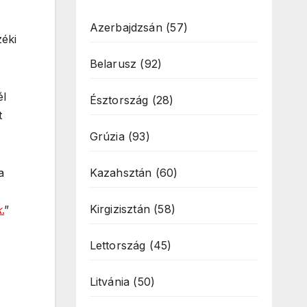
Azerbajdzsán
(57)
éki
Belarusz
(92)
él
Észtország
(28)
t
Grúzia
(93)
Kazahsztán
(60)
a
Kirgizisztán
(58)
k
.
”
Lettország
(45)
Litvánia
(50)