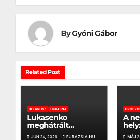
navigáció
By
Gyóni Gábor
Related Post
BELARUSZ
UKRAJNA
OROSZO
Lukasenko
A ne
meghátrált
hely
Zelenszkij szavára
JÚN 24, 2026
EURAZSIA.HU
MÁJ 2