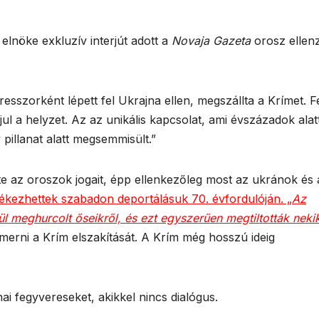
lnöke exkluzív interjút adott a
Novaja Gazeta
orosz ellenz
szorként lépett fel Ukrajna ellen, megszállta a Krímet. F
ul a helyzet. Az az unikális kapcsolat, ami évszázadok alat
pillanat alatt megsemmisült.”
e az oroszok jogait, épp ellenkezőleg most az ukránok és 
ékezhettek szabadon deportálásuk 70. évfordulóján. „
Az
 meghurcolt őseikről, és ezt egyszerűen megtiltották neki
merni a Krím elszakítását. A Krím még hosszú ideig
ai fegyvereseket, akikkel nincs dialógus.