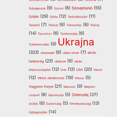
(9)
(8)
(55)
Szovjetunió
Szlavjanszk
Szocsi
(29)
(12)
(11)
Sztálin
Szíria
Tadzsikisztán
(7)
(6)
(8)
Timosenko
Trump
Taskent
Tbiliszi
(14)
(6)
(6)
Turcsinov
Törökország
Ukrajna
(9)
Türkmenisztán
(323)
(6)
(7)
ukrán
ukrajnaiak
ukrán elnök
(23)
(9)
hadsereg
ukránok
ukrán
(12)
(12)
(20)
USA
titkosszolgálat
Urál
Varsó
(12)
(19)
(5)
Viktor Janukovics
Vilnius
(21)
(9)
Vlagyimir Putyin
Vámunió
Wagner-
(8)
(5)
(37)
Zelenszkij
csoport
Zaporozsje
(6)
(5)
(13)
Örményország
zsidók
Észtország
(14)
Üzbegisztán