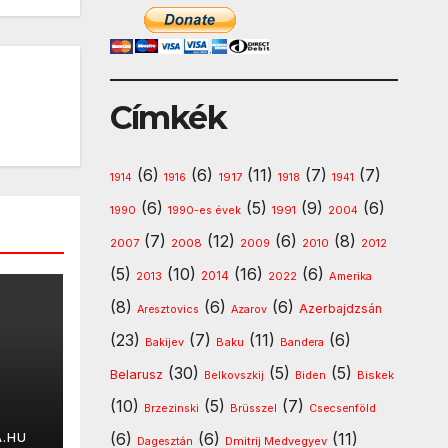
Címkék
(6)
(6)
(11)
(7)
(7)
1917
1914
1916
1918
1941
(6)
(5)
(9)
(6)
1991
1990
1990-es évek
2004
(7)
(12)
(6)
(8)
2008
2010
2007
2009
2012
(5)
(10)
(16)
(6)
2013
2014
Amerika
2022
(8)
(6)
(6)
Azerbajdzsán
Aresztovics
Azarov
(23)
(7)
(11)
(6)
Baku
Bakijev
Bandera
(30)
(5)
(5)
Belarusz
Biskek
Belkovszkij
Biden
(10)
(5)
(7)
Brzezinski
Brüsszel
Csecsenföld
(6)
(6)
(11)
A.HU
Dmitrij Medvegyev
Dagesztán