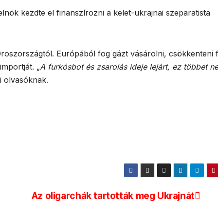
nök kezdte el finanszírozni a kelet-ukrajnai szeparatista
oszországtól. Európából fog gázt vásárolni, csökkenteni 
importját. „
A furkósbot és zsarolás ideje lejárt, ez többet 
i olvasóknak.
Az oligarchák tartották meg Ukrajnát