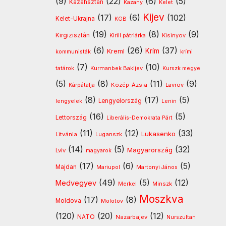
(9)
(22)
(6)
(5)
Kazahsztán
Kazany
Kelet
Kijev
(17)
(6)
(102)
Kelet-Ukrajna
KGB
(19)
(8)
(9)
Kirgizisztán
Kirill pátriárka
Kisinyov
(6)
(26)
(37)
Krím
Kreml
kommunisták
krími
(7)
(10)
Kurmanbek Bakijev
tatárok
Kurszk megye
(5)
(8)
(11)
(9)
Kárpátalja
Közép-Ázsia
Lavrov
(8)
(17)
(5)
lengyelek
Lengyelország
Lenin
(16)
(5)
Lettország
Liberális-Demokrata Párt
(11)
(12)
(33)
Lukasenko
Litvánia
Luganszk
(14)
(5)
(32)
Magyarország
Lviv
magyarok
(17)
(6)
(5)
Majdan
Mariupol
Martonyi János
(49)
(5)
(12)
Medvegyev
Minszk
Merkel
Moszkva
(17)
(8)
Moldova
Molotov
(120)
(20)
(12)
NATO
Nazarbajev
Nurszultan