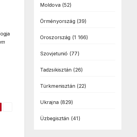
Moldova
(52)
Örményország
(39)
fogja
Oroszország
(1 166)
nem
Szovjetunió
(77)
Tadzsikisztán
(26)
Türkmenisztán
(22)
Ukrajna
(829)
Üzbegisztán
(41)