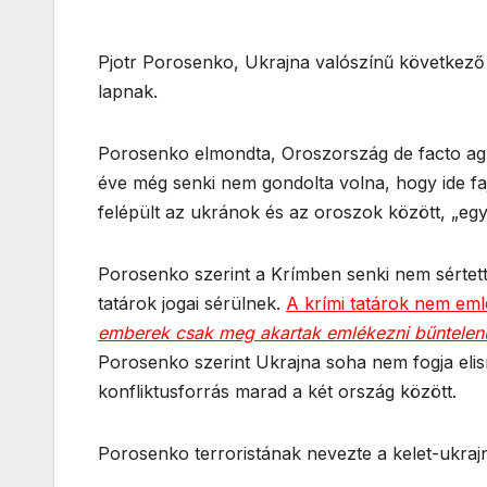
Pjotr Porosenko, Ukrajna valószínű következő e
lapnak.
Porosenko elmondta, Oroszország de facto agres
éve még senki nem gondolta volna, hogy ide faj
felépült az ukránok és az oroszok között, „egy 
Porosenko szerint a Krímben senki nem sértett
tatárok jogai sérülnek.
A krími tatárok nem eml
emberek csak meg akartak emlékezni bűntelenül
Porosenko szerint Ukrajna soha nem fogja elis
konfliktusforrás marad a két ország között.
Porosenko terroristának nevezte a kelet-ukrajn