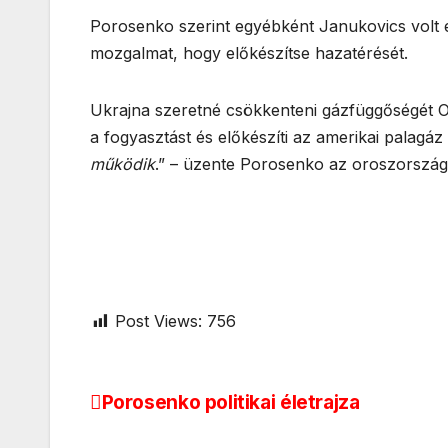
Porosenko szerint egyébként Janukovics volt el
mozgalmat, hogy előkészítse hazatérését.
Ukrajna szeretné csökkenteni gázfüggőségét Or
a fogyasztást és előkészíti az amerikai palagáz 
működik
.” – üzente Porosenko az oroszország
Post Views:
756
Porosenko politikai életrajza
Bejegyzés