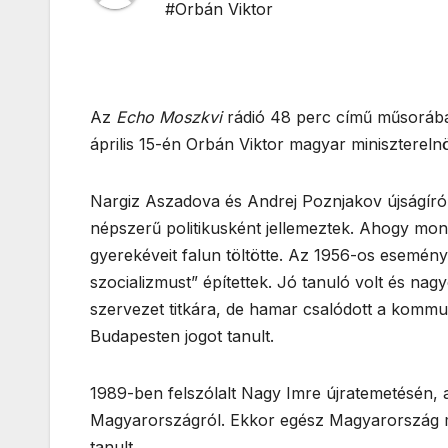
#Orbán Viktor
Az
Echo Moszkvi
rádió 48 perc című műsorában,
április 15-én Orbán Viktor magyar miniszterelnö
Nargiz Aszadova és Andrej Poznjakov újságírók
népszerű politikusként jellemeztek. Ahogy mon
gyerekéveit falun töltötte. Az 1956-os esemé
szocializmust” építettek. Jó tanuló volt és nagy
szervezet titkára, de hamar csalódott a kommu
Budapesten jogot tanult.
1989-ben felszólalt Nagy Imre újratemetésén, a
Magyarországról. Ekkor egész Magyarország m
tanult.