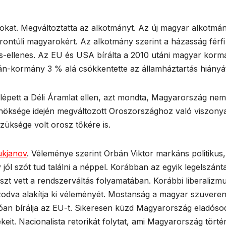
kat. Megváltoztatta az alkotmányt. Az új magyar alkotmá
árontúli magyarokért. Az alkotmány szerint a házasság férfi
-ellenes. Az EU és USA bírálta a 2010 utáni magyar korm
bán-kormány 3 % alá csökkentette az államháztartás hiányá
llépett a Déli Áramlat ellen, azt mondta, Magyarország ne
lnöksége idején megváltozott Oroszországhoz való viszony
üksége volt orosz tőkére is.
ukjanov
. Véleménye szerint Orbán Viktor markáns politikus, 
jól szót tud találni a néppel. Korábban az egyik legelszán
észt vett a rendszerváltás folyamatában. Korábbi liberalizm
zodva alakítja ki véleményét. Mostanság a magyar szuvereni
óan bírálja az EU-t. Sikeresen küzd Magyarország eladóso
keit. Nacionalista retorikát folytat, ami Magyarország törté