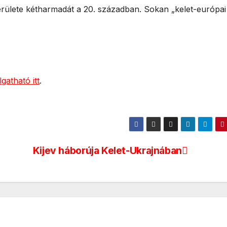
területe kétharmadát a 20. században. Sokan „kelet-európai
gatható itt
.
Kijev háborúja Kelet-Ukrajnában