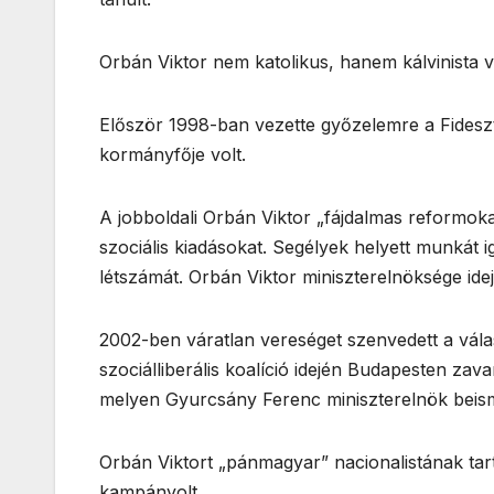
Orbán Viktor nem katolikus, hanem kálvinista 
Először 1998-ban vezette győzelemre a Fideszt
kormányfője volt.
A jobboldali Orbán Viktor „fájdalmas reformok
szociális kiadásokat. Segélyek helyett munkát
létszámát. Orbán Viktor miniszterelnöksége id
2002-ben váratlan vereséget szenvedett a vála
szociálliberális koalíció idején Budapesten zav
melyen Gyurcsány Ferenc miniszterelnök beisme
Orbán Viktort „pánmagyar” nacionalistának tar
kampányolt.