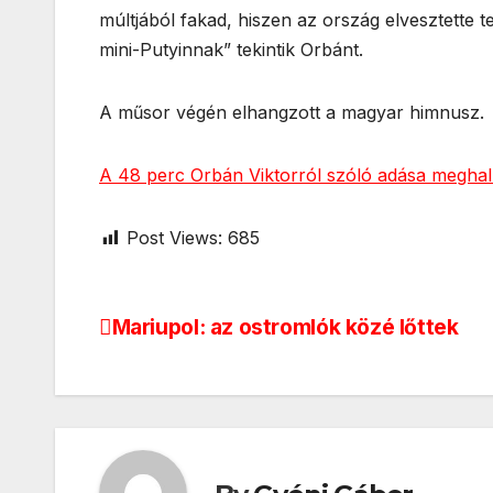
múltjából fakad, hiszen az ország elvesztette 
mini-Putyinnak” tekintik Orbánt.
A műsor végén elhangzott a magyar himnusz.
A 48 perc Orbán Viktorról szóló adása meghall
Post Views:
685
Mariupol: az ostromlók közé lőttek
Bejegyzés
navigáció