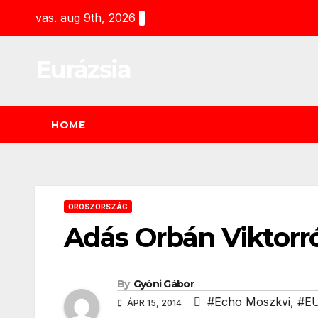
Skip
vas. aug 9th, 2026
to
content
Eurázsia
HOME
OROSZORSZÁG
Adás Orbán Viktorr
By
Gyóni Gábor
#Echo Moszkvi
,
#E
ÁPR 15, 2014