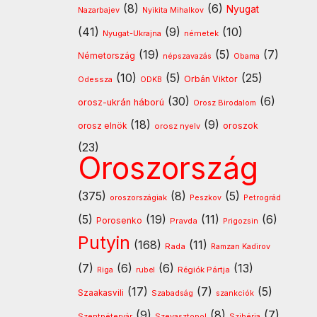
(8)
(6)
Nyugat
Nazarbajev
Nyikita Mihalkov
(41)
(9)
(10)
Nyugat-Ukrajna
németek
(19)
(5)
(7)
Németország
népszavazás
Obama
(10)
(5)
(25)
Orbán Viktor
Odessza
ODKB
(30)
(6)
orosz-ukrán háború
Orosz Birodalom
(18)
(9)
oroszok
orosz elnök
orosz nyelv
(23)
Oroszország
(375)
(8)
(5)
oroszországiak
Peszkov
Petrográd
(5)
(19)
(11)
(6)
Porosenko
Pravda
Prigozsin
Putyin
(168)
(11)
Rada
Ramzan Kadirov
(7)
(6)
(6)
(13)
Régiók Pártja
Riga
rubel
(17)
(7)
(5)
Szaakasvili
Szabadság
szankciók
(9)
(8)
(7)
Szentpétervár
Szevasztopol
Szibéria