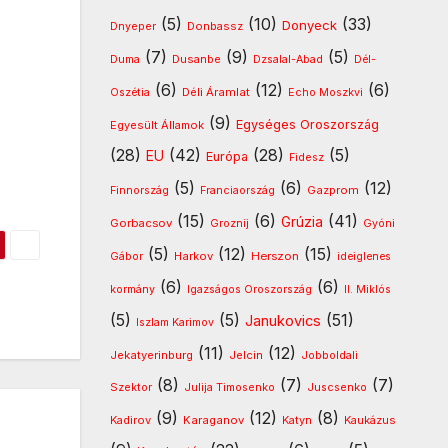
(5)
(10)
(33)
Donyeck
Donbassz
Dnyeper
(7)
(9)
(5)
Dusanbe
Duma
Dzsalal-Abad
Dél-
(6)
(12)
(6)
Déli Áramlat
Oszétia
Echo Moszkvi
(9)
Egységes Oroszország
Egyesült Államok
(28)
(42)
(28)
(5)
EU
Európa
Fidesz
(5)
(6)
(12)
Gazprom
Finnország
Franciaország
(15)
(6)
(41)
Grúzia
Gorbacsov
Groznij
Gyóni
(5)
(12)
(15)
Harkov
Herszon
Gábor
ideiglenes
(6)
(6)
kormány
Igazságos Oroszország
II. Miklós
(5)
(5)
(51)
Janukovics
Iszlam Karimov
(11)
(12)
Jekatyerinburg
Jelcin
Jobboldali
(8)
(7)
(7)
Szektor
Julija Timosenko
Juscsenko
(9)
(12)
(8)
Kadirov
Karaganov
Katyn
Kaukázus