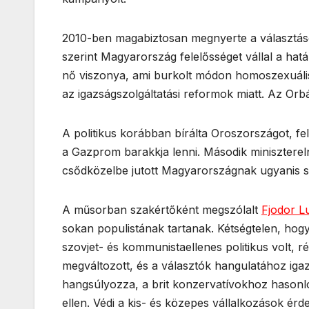
2010-ben magabiztosan megnyerte a választáso
szerint Magyarország felelősséget vállal a hat
nő viszonya, ami burkolt módon homoszexuális
az igazságszolgáltatási reformok miatt. Az Or
A politikus korábban bírálta Oroszországot, fe
a Gazprom barakkja lenni. Második minisztere
csődközelbe jutott Magyarországnak ugyanis sz
A műsorban szakértőként megszólalt
Fjodor L
sokan populistának tartanak. Kétségtelen, hogy 
szovjet- és kommunistaellenes politikus volt, r
megváltozott, és a választók hangulatához iga
hangsúlyozza, a brit konzervatívokhoz hasonl
ellen. Védi a kis- és közepes vállalkozások érde