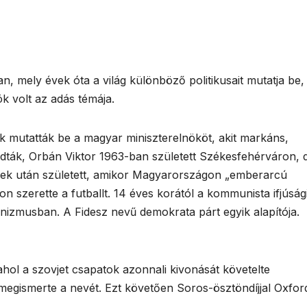
 mely évek óta a világ különböző politikusait mutatja be,
k volt az adás témája.
 mutatták be a magyar miniszterelnököt, akit markáns,
dták, Orbán Viktor 1963-ban született Székesfehérváron, 
nyek után született, amikor Magyarországon „emberarcú
on szerette a futballt. 14 éves korától a kommunista ifjúság
nizmusban. A Fidesz nevű demokrata párt egyik alapítója.
hol a szovjet csapatok azonnali kivonását követelte
egismerte a nevét. Ezt követően Soros-ösztöndíjjal Oxfo