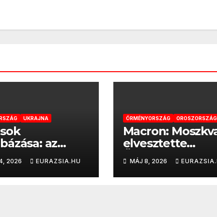
RSZÁG
UKRAJNA
ÖRMÉNYORSZÁG
OROSZORSZÁG
osok
Macron: Moszkv
ázása: az
elvesztette
z vezetés
Örményországo
4, 2026
EURAZSIA.HU
MÁJ 8, 2026
EURAZSIA
je