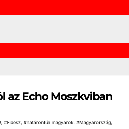
ól az Echo Moszkviban
U
,
#Fidesz
,
#határontúli magyarok
,
#Magyarország
,