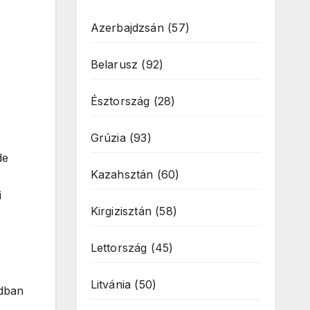
Azerbajdzsán
(57)
Belarusz
(92)
Észtország
(28)
Grúzia
(93)
de
Kazahsztán
(60)
i
Kirgizisztán
(58)
Lettország
(45)
Litvánia
(50)
rdban