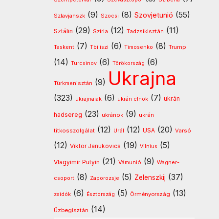
(9)
(8)
(55)
Szovjetunió
Szlavjanszk
Szocsi
(29)
(12)
(11)
Sztálin
Szíria
Tadzsikisztán
(7)
(6)
(8)
Timosenko
Trump
Taskent
Tbiliszi
(14)
(6)
(6)
Turcsinov
Törökország
Ukrajna
(9)
Türkmenisztán
(323)
(6)
(7)
ukrán
ukrajnaiak
ukrán elnök
(23)
(9)
hadsereg
ukránok
ukrán
(12)
(12)
(20)
USA
titkosszolgálat
Urál
Varsó
(12)
(19)
(5)
Viktor Janukovics
Vilnius
(21)
(9)
Vlagyimir Putyin
Vámunió
Wagner-
(8)
(5)
(37)
Zelenszkij
csoport
Zaporozsje
(6)
(5)
(13)
Örményország
zsidók
Észtország
(14)
Üzbegisztán