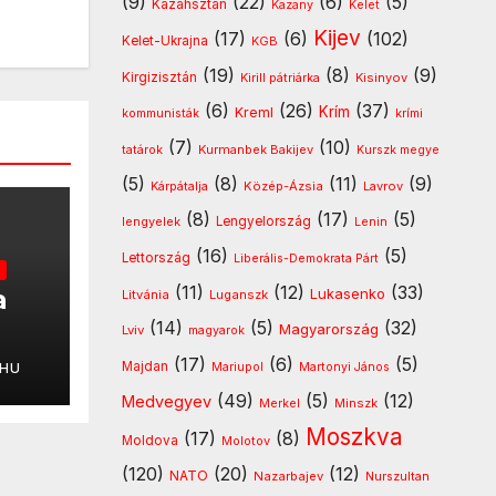
(9)
(22)
(6)
(5)
Kazahsztán
Kazany
Kelet
Kijev
(17)
(6)
(102)
Kelet-Ukrajna
KGB
(19)
(8)
(9)
Kirgizisztán
Kirill pátriárka
Kisinyov
(6)
(26)
(37)
Krím
Kreml
kommunisták
krími
(7)
(10)
Kurmanbek Bakijev
tatárok
Kurszk megye
(5)
(8)
(11)
(9)
Kárpátalja
Közép-Ázsia
Lavrov
(8)
(17)
(5)
lengyelek
Lengyelország
Lenin
(16)
(5)
Lettország
Liberális-Demokrata Párt
(11)
(12)
(33)
a
Lukasenko
Litvánia
Luganszk
(14)
(5)
(32)
Magyarország
Lviv
magyarok
t
(17)
(6)
(5)
Majdan
.HU
Mariupol
Martonyi János
(49)
(5)
(12)
Medvegyev
Minszk
Merkel
Moszkva
(17)
(8)
Moldova
Molotov
(120)
(20)
(12)
NATO
Nazarbajev
Nurszultan