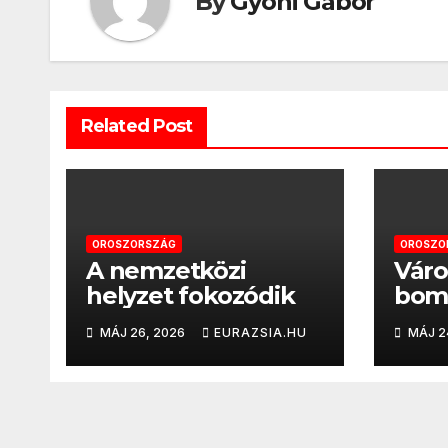
By
Gyóni Gábor
Related Post
OROSZORSZÁG
OROSZO
A nemzetközi
Vár
helyzet fokozódik
bomb
oros
MÁJ 26, 2026
EURAZSIA.HU
MÁJ 2
csőd