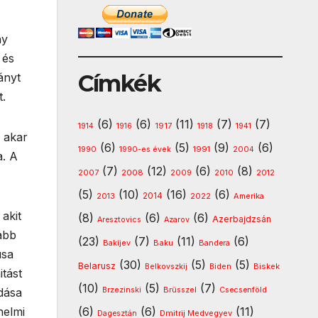
ny
 és
Címkék
ányt
t.
(6)
(6)
(11)
(7)
(7)
1917
1914
1916
1918
1941
m akar
(6)
(5)
(9)
(6)
1991
1990
1990-es évek
2004
a. A
(7)
(12)
(6)
(8)
2008
2010
2007
2009
2012
(5)
(10)
(16)
(6)
2013
2014
Amerika
2022
akit
(8)
(6)
(6)
Azerbajdzsán
Aresztovics
Azarov
tabb
(23)
(7)
(11)
(6)
Baku
Bakijev
Bandera
usa
(30)
(5)
(5)
Belarusz
Biskek
Belkovszkij
Biden
tást
(10)
(5)
(7)
dása
Brzezinski
Brüsszel
Csecsenföld
nelmi
(6)
(6)
(11)
Dmitrij Medvegyev
Dagesztán