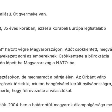
vallású. Öt gyermeke van.
, 35 éves korában, ezzel a korabeli Európa legfiatalabb
at” hajtott végre Magyarországon. Adót csökkentett, megvá
 igyekezett adni az embereknek. Csökkentette a bürokrácia
ején lépett be Magyarország a NATO-ba.
sztásokon, de megmaradt a pártja élén. Az Orbánt váltó
argások törtek ki, miután hangfelvétel került nyilvánosságra
rte, hogy félrevezette a választókat.
tják. 2004-ben a határontúli magyarok állampolgársága mel