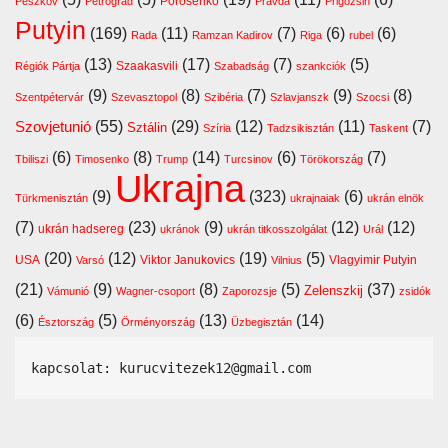
Porosenko
Peszkov
Petrográd
Pravda
Prigozsin
Putyin
(169)
(11)
(7)
(6)
(6)
Rada
Ramzan Kadirov
Riga
rubel
(13)
(17)
(7)
(5)
Szaakasvili
Régiók Pártja
Szabadság
szankciók
(9)
(8)
(7)
(9)
(8)
Szentpétervár
Szevasztopol
Szibéria
Szlavjanszk
Szocsi
Szovjetunió
(55)
(29)
(12)
(11)
(7)
Sztálin
Szíria
Tadzsikisztán
Taskent
(6)
(8)
(14)
(6)
(7)
Tbiliszi
Timosenko
Trump
Turcsinov
Törökország
Ukrajna
(9)
(323)
(6)
Türkmenisztán
ukrajnaiak
ukrán elnök
(7)
(23)
(9)
(12)
(12)
ukrán hadsereg
ukránok
ukrán titkosszolgálat
Urál
(20)
(12)
(19)
(5)
USA
Viktor Janukovics
Vlagyimir Putyin
Varsó
Vilnius
(21)
(9)
(8)
(5)
(37)
Zelenszkij
Vámunió
Wagner-csoport
Zaporozsje
zsidók
(6)
(5)
(13)
(14)
Észtország
Örményország
Üzbegisztán
kapcsolat: kurucvitezek12@gmail.com