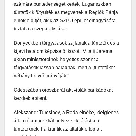
számára büntetlenséget kértek. Luganszkban
tüntetők kifütyülték és megverték a Régiók Pártja
elnökjelöltjét, akik az SZBU épület elhagyására
biztatta a szeparatistákat.
Donyeckben tárgyalások zajlanak a tüntetők és a
kijevi hatalom képviselői között. Vitalij Jarema
ukrán miniszterelnök-helyettes szerint a
tárgyalások lassan haladnak, mert a „tüntetőket
néhány helyről irányítják.”
Odesszában oroszbarát aktivisták barikádokat
kezdtek építeni.
Alekszandr Turcsinov, a Rada elnöke, ideiglenes
államfő amnesztiát helyezett kilátásba a
tüntetőknek, ha kiürítik az általuk elfoglalt