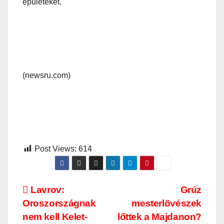
épületeket.
(newsru.com)
Post Views:
614
Bejegyzés
Lavrov:
Grúz
Oroszországnak
mesterlövészek
navigáció
nem kell Kelet-
lőttek a Majdanon?