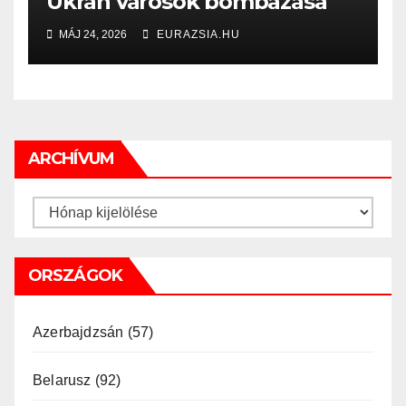
Ukrán városok bombázása
MÁJ 24, 2026
EURAZSIA.HU
ARCHÍVUM
Archívum
ORSZÁGOK
Azerbajdzsán
(57)
Belarusz
(92)