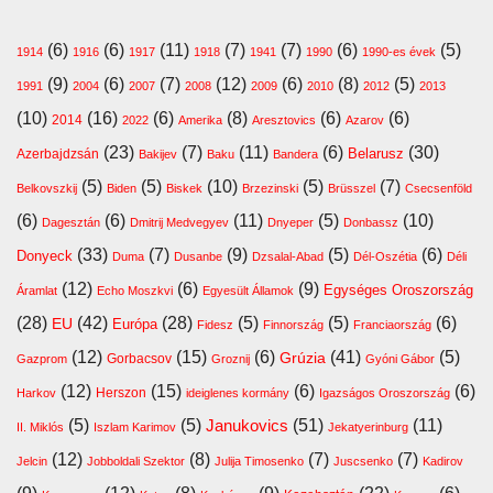
(6)
(6)
(11)
(7)
(7)
(6)
(5)
1914
1916
1917
1918
1941
1990
1990-es évek
(9)
(6)
(7)
(12)
(6)
(8)
(5)
1991
2004
2007
2008
2009
2010
2012
2013
(10)
(16)
(6)
(8)
(6)
(6)
2014
2022
Amerika
Aresztovics
Azarov
(23)
(7)
(11)
(6)
(30)
Belarusz
Azerbajdzsán
Bakijev
Baku
Bandera
(5)
(5)
(10)
(5)
(7)
Belkovszkij
Biden
Biskek
Brzezinski
Brüsszel
Csecsenföld
(6)
(6)
(11)
(5)
(10)
Dagesztán
Dmitrij Medvegyev
Dnyeper
Donbassz
(33)
(7)
(9)
(5)
(6)
Donyeck
Duma
Dusanbe
Dzsalal-Abad
Dél-Oszétia
Déli
(12)
(6)
(9)
Egységes Oroszország
Áramlat
Echo Moszkvi
Egyesült Államok
(28)
(42)
(28)
(5)
(5)
(6)
EU
Európa
Fidesz
Finnország
Franciaország
(12)
(15)
(6)
(41)
(5)
Grúzia
Gazprom
Gorbacsov
Groznij
Gyóni Gábor
(12)
(15)
(6)
(6)
Harkov
Herszon
ideiglenes kormány
Igazságos Oroszország
(5)
(5)
(51)
(11)
Janukovics
II. Miklós
Iszlam Karimov
Jekatyerinburg
(12)
(8)
(7)
(7)
Jelcin
Jobboldali Szektor
Julija Timosenko
Juscsenko
Kadirov