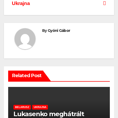
Ukrajna
By
Gyóni Gábor
Related Post
BELARUSZ
UKRAJNA
Lukasenko meghátrált