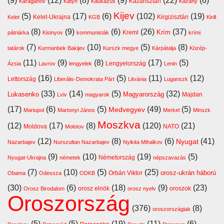
(9)
(12)
(8)
(9)
(22)
(6)
Kazahsztán
Karaganov
Katyn
Kaukázus
Kazany
Kijev
(5)
(17)
(6)
(102)
(19)
Kelet-Ukrajna
Kirgizisztán
Kelet
KGB
Kirill
(8)
(9)
(6)
(26)
(37)
Krím
Kreml
pátriárka
Kisinyov
kommunisták
krími
(7)
(10)
(5)
(8)
tatárok
Kurmanbek Bakijev
Kurszk megye
Kárpátalja
Közép-
(11)
(9)
(8)
(17)
(5)
Lengyelország
Ázsia
Lavrov
lengyelek
Lenin
(16)
(5)
(11)
(12)
Lettország
Liberális-Demokrata Párt
Litvánia
Luganszk
(33)
(14)
(5)
(32)
Lukasenko
Magyarország
Majdan
Lviv
magyarok
(17)
(6)
(5)
(49)
(5)
Medvegyev
Mariupol
Martonyi János
Merkel
Minszk
Moszkva
(12)
(17)
(8)
(120)
(21)
Moldova
NATO
Molotov
(12)
(8)
(6)
(41)
Nyugat
Nazarbajev
Nurszultan Nazarbajev
Nyikita Mihalkov
(9)
(10)
(19)
(5)
Németország
Nyugat-Ukrajna
németek
népszavazás
(7)
(10)
(5)
(25)
orosz-ukrán háború
Orbán Viktor
Obama
Odessza
ODKB
(30)
(6)
(18)
(9)
(23)
orosz elnök
oroszok
Orosz Birodalom
orosz nyelv
Oroszország
(376)
(8)
oroszországiak
(5)
(5)
(19)
(11)
(6)