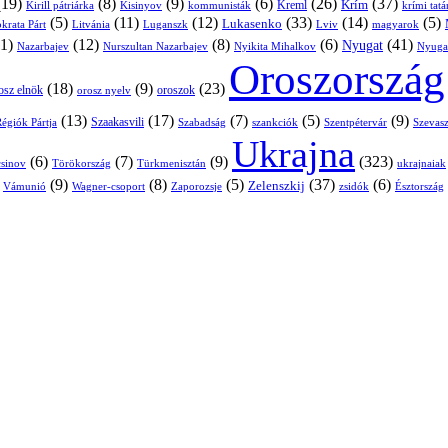
(19)
(8)
(9)
(6)
(26)
(37)
Krím
Kreml
Kirill pátriárka
Kisinyov
kommunisták
krími tat
(5)
(11)
(12)
(33)
(14)
(5)
Lukasenko
Litvánia
Luganszk
Lviv
krata Párt
magyarok
1)
(12)
(8)
(6)
(41)
Nyugat
Nazarbajev
Nurszultan Nazarbajev
Nyikita Mihalkov
Nyuga
Oroszország
(18)
(9)
(23)
oroszok
osz elnök
orosz nyelv
(13)
(17)
(7)
(5)
(9)
égiók Pártja
Szaakasvili
Szabadság
Szentpétervár
Szevasz
szankciók
Ukrajna
(6)
(7)
(9)
(323)
sinov
Törökország
Türkmenisztán
ukrajnaiak
)
(9)
(8)
(5)
(37)
(6)
Zelenszkij
Vámunió
Wagner-csoport
zsidók
Zaporozsje
Észtország