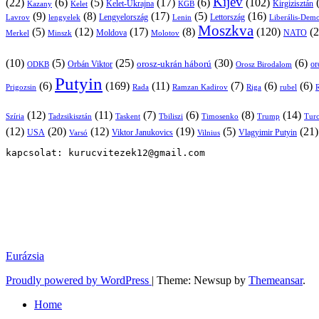
Kijev
(22)
(6)
(5)
(17)
(6)
(102)
Kirgizisztán
Kazany
Kelet-Ukrajna
KGB
Kelet
(9)
(8)
(17)
(5)
(16)
Lavrov
lengyelek
Lengyelország
Lettország
Lenin
Liberális-Demo
Moszkva
(5)
(12)
(17)
(8)
(120)
(2
NATO
Minszk
Moldova
Molotov
Merkel
(10)
(5)
(25)
(30)
(6)
Orbán Viktor
orosz-ukrán háború
Orosz Birodalom
or
ODKB
Putyin
(6)
(169)
(11)
(7)
(6)
(6)
Prigozsin
Rada
Ramzan Kadirov
Riga
rubel
R
(12)
(11)
(7)
(6)
(8)
(14)
Szíria
Tadzsikisztán
Taskent
Tbiliszi
Timosenko
Trump
Turc
(12)
(20)
(12)
(19)
(5)
(21
USA
Viktor Janukovics
Vlagyimir Putyin
Varsó
Vilnius
kapcsolat: kurucvitezek12@gmail.com
Eurázsia
Proudly powered by WordPress
|
Theme: Newsup by
Themeansar
.
Home