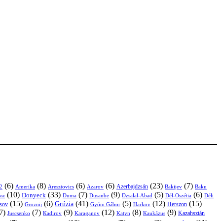
(6)
(8)
(6)
(6)
(23)
(7)
Azerbajdzsán
2
Amerika
Aresztovics
Azarov
Bakijev
Baku
(10)
(33)
(7)
(9)
(5)
(6)
Donyeck
sz
Duma
Dusanbe
Dél-Oszétia
Déli
Dzsalal-Abad
(15)
(6)
(41)
(5)
(12)
(15)
Grúzia
sov
Groznij
Harkov
Herszon
Gyóni Gábor
7)
(7)
(9)
(12)
(8)
(9)
Kazahsztán
Juscsenko
Kadirov
Karaganov
Katyn
Kaukázus