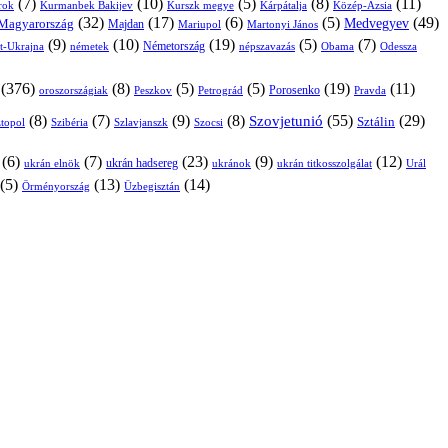
(7)
(10)
(5)
(8)
(11)
árok
Kurmanbek Bakijev
Kárpátalja
Közép-Ázsia
Kurszk megye
(32)
(17)
(6)
(5)
(49)
Medvegyev
Magyarország
Majdan
Mariupol
Martonyi János
(9)
(10)
(19)
(5)
(7)
Németország
t-Ukrajna
németek
Obama
Odessza
népszavazás
(376)
(8)
(5)
(5)
(19)
(11)
Porosenko
oroszországiak
Pravda
Peszkov
Petrográd
(8)
(7)
(9)
(8)
(55)
(29)
Szovjetunió
Sztálin
topol
Szibéria
Szlavjanszk
Szocsi
(6)
(7)
(23)
(9)
(12)
ukrán hadsereg
ukrán elnök
ukránok
ukrán titkosszolgálat
Urál
(5)
(13)
(14)
Örményország
Üzbegisztán