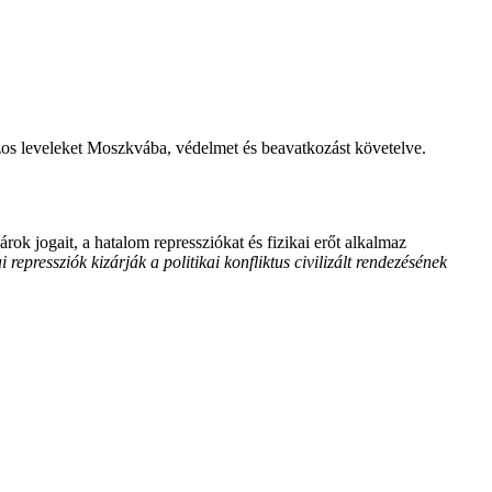
os leveleket Moszkvába, védelmet és beavatkozást követelve.
ok jogait, a hatalom repressziókat és fizikai erőt alkalmaz
i repressziók kizárják a politikai konfliktus civilizált rendezésének