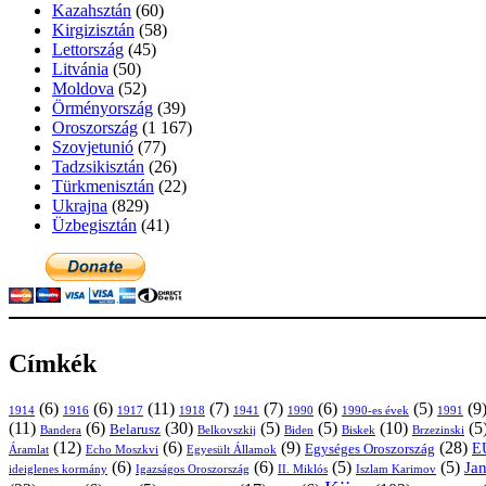
Kazahsztán
(60)
Kirgizisztán
(58)
Lettország
(45)
Litvánia
(50)
Moldova
(52)
Örményország
(39)
Oroszország
(1 167)
Szovjetunió
(77)
Tadzsikisztán
(26)
Türkmenisztán
(22)
Ukrajna
(829)
Üzbegisztán
(41)
Címkék
(6)
(6)
(11)
(7)
(7)
(6)
(5)
(9
1914
1916
1917
1918
1941
1990
1991
1990-es évek
(11)
(6)
(30)
(5)
(5)
(10)
(5
Belarusz
Bandera
Biskek
Belkovszkij
Biden
Brzezinski
(12)
(6)
(9)
(28)
E
Egységes Oroszország
Áramlat
Echo Moszkvi
Egyesült Államok
(6)
(6)
(5)
(5)
Ja
ideiglenes kormány
Igazságos Oroszország
II. Miklós
Iszlam Karimov