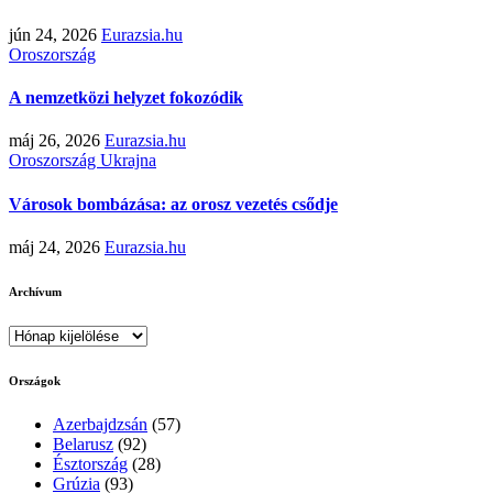
jún 24, 2026
Eurazsia.hu
Oroszország
A nemzetközi helyzet fokozódik
máj 26, 2026
Eurazsia.hu
Oroszország
Ukrajna
Városok bombázása: az orosz vezetés csődje
máj 24, 2026
Eurazsia.hu
Archívum
Archívum
Országok
Azerbajdzsán
(57)
Belarusz
(92)
Észtország
(28)
Grúzia
(93)