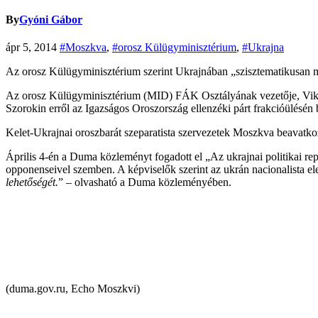
By
Gyóni Gábor
ápr 5, 2014
#Moszkva
,
#orosz Külügyminisztérium
,
#Ukrajna
Az orosz Külügyminisztérium szerint Ukrajnában „szisztematikusan me
Az orosz Külügyminisztérium (MID) FÁK Osztályának vezetője, Vikto
Szorokin erről az Igazságos Oroszország ellenzéki párt frakcióülésén b
Kelet-Ukrajnai oroszbarát szeparatista szervezetek Moszkva beavatko
Április 4-én a Duma közleményt fogadott el „Az ukrajnai politikai rep
opponenseivel szemben. A képviselők szerint az ukrán nacionalista el
lehetőségét.
” – olvasható a Duma közleményében.
(duma.gov.ru, Echo Moszkvi)