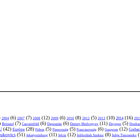
)
(6)
(7)
(12)
(6)
(8)
(5)
(10)
(16)
2004
2007
2008
2009
2010
2013
2014
202
2012
)
(7)
(6)
(6)
(11)
(5)
Brüsszel
Csecsenföld
Dagesztán
Dmitrij Medvegyev
Donbas
Dnyeper
(42)
(28)
(5)
(5)
(6)
(12)
U
Európa
Franciaország
Gazprom
Gorbac
Fidesz
Finnország
(51)
(11)
(12)
(8)
(
nukovics
Jekatyerinburg
Jelcin
Jobboldali Szektor
Julija Timosenko