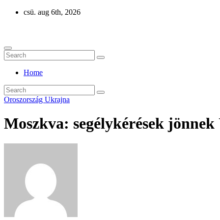
Skip
csü. aug 6th, 2026
to
Eurázsia
content
Home
Oroszország
Ukrajna
Moszkva: segélykérések jönnek