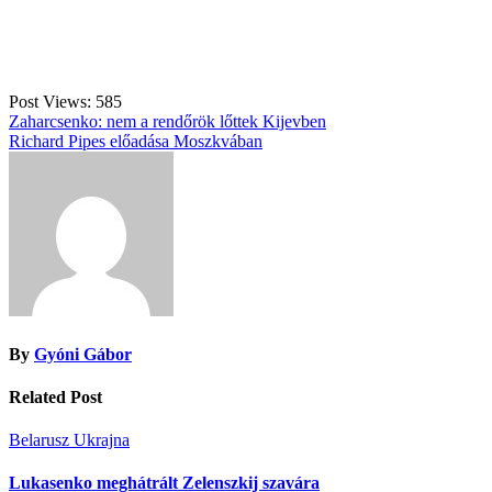
Post Views:
585
Bejegyzés
Zaharcsenko: nem a rendőrök lőttek Kijevben
Richard Pipes előadása Moszkvában
navigáció
By
Gyóni Gábor
Related Post
Belarusz
Ukrajna
Lukasenko meghátrált Zelenszkij szavára