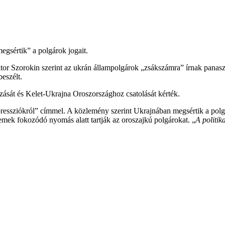
gsértik” a polgárok jogait.
r Szorokin szerint az ukrán állampolgárok „zsákszámra” írnak panasz
eszélt.
zását és Kelet-Ukrajna Oroszországhoz csatolását kérték.
ressziókról” címmel. A közlemény szerint Ukrajnában megsértik a polgár
emek fokozódó nyomás alatt tartják az oroszajkú polgárokat. „
A politika