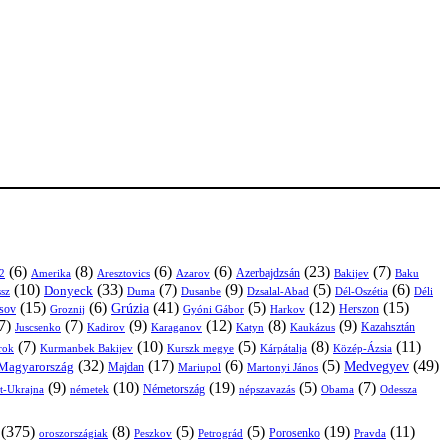
(6)
(8)
(6)
(6)
(23)
(7)
Azerbajdzsán
2
Amerika
Aresztovics
Azarov
Bakijev
Baku
(10)
(33)
(7)
(9)
(5)
(6)
Donyeck
sz
Duma
Dusanbe
Dél-Oszétia
Déli
Dzsalal-Abad
(15)
(6)
(41)
(5)
(12)
(15)
Grúzia
sov
Groznij
Harkov
Herszon
Gyóni Gábor
7)
(7)
(9)
(12)
(8)
(9)
Kazahsztán
Juscsenko
Kadirov
Karaganov
Katyn
Kaukázus
(7)
(10)
(5)
(8)
(11)
árok
Kurmanbek Bakijev
Kárpátalja
Közép-Ázsia
Kurszk megye
(32)
(17)
(6)
(5)
(49)
Medvegyev
Magyarország
Majdan
Mariupol
Martonyi János
(9)
(10)
(19)
(5)
(7)
Németország
t-Ukrajna
németek
Obama
Odessza
népszavazás
(375)
(8)
(5)
(5)
(19)
(11)
Porosenko
oroszországiak
Pravda
Peszkov
Petrográd