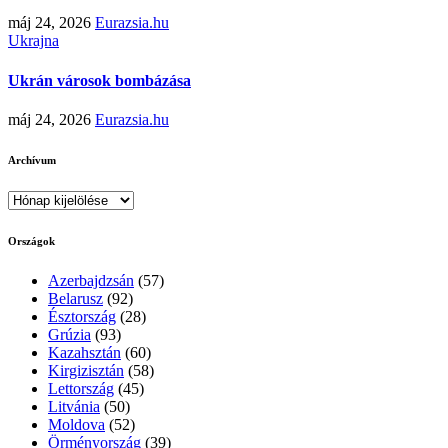
máj 24, 2026
Eurazsia.hu
Ukrajna
Ukrán városok bombázása
máj 24, 2026
Eurazsia.hu
Archívum
Archívum
Országok
Azerbajdzsán
(57)
Belarusz
(92)
Észtország
(28)
Grúzia
(93)
Kazahsztán
(60)
Kirgizisztán
(58)
Lettország
(45)
Litvánia
(50)
Moldova
(52)
Örményország
(39)