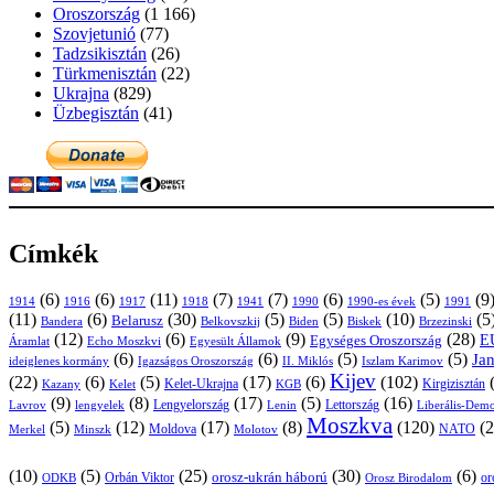
Oroszország
(1 166)
Szovjetunió
(77)
Tadzsikisztán
(26)
Türkmenisztán
(22)
Ukrajna
(829)
Üzbegisztán
(41)
Címkék
(6)
(6)
(11)
(7)
(7)
(6)
(5)
(9
1914
1916
1917
1918
1941
1990
1991
1990-es évek
(11)
(6)
(30)
(5)
(5)
(10)
(5
Belarusz
Bandera
Biskek
Belkovszkij
Biden
Brzezinski
(12)
(6)
(9)
(28)
E
Egységes Oroszország
Áramlat
Echo Moszkvi
Egyesült Államok
(6)
(6)
(5)
(5)
Ja
ideiglenes kormány
Igazságos Oroszország
II. Miklós
Iszlam Karimov
Kijev
(22)
(6)
(5)
(17)
(6)
(102)
Kirgizisztán
Kazany
Kelet-Ukrajna
KGB
Kelet
(9)
(8)
(17)
(5)
(16)
Lavrov
lengyelek
Lengyelország
Lettország
Lenin
Liberális-Demo
Moszkva
(5)
(12)
(17)
(8)
(120)
(2
NATO
Minszk
Moldova
Molotov
Merkel
(10)
(5)
(25)
(30)
(6)
Orbán Viktor
orosz-ukrán háború
or
Orosz Birodalom
ODKB