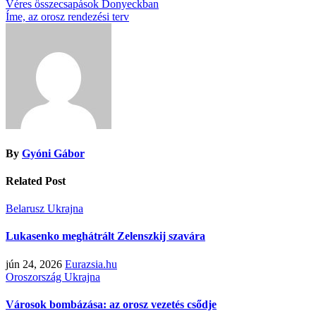
Bejegyzés
Véres összecsapások Donyeckban
Íme, az orosz rendezési terv
navigáció
By
Gyóni Gábor
Related Post
Belarusz
Ukrajna
Lukasenko meghátrált Zelenszkij szavára
jún 24, 2026
Eurazsia.hu
Oroszország
Ukrajna
Városok bombázása: az orosz vezetés csődje