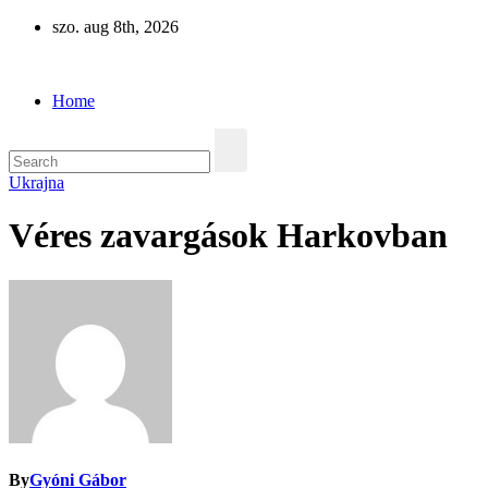
Skip
szo. aug 8th, 2026
to
Eurázsia
content
Home
Ukrajna
Véres zavargások Harkovban
By
Gyóni Gábor