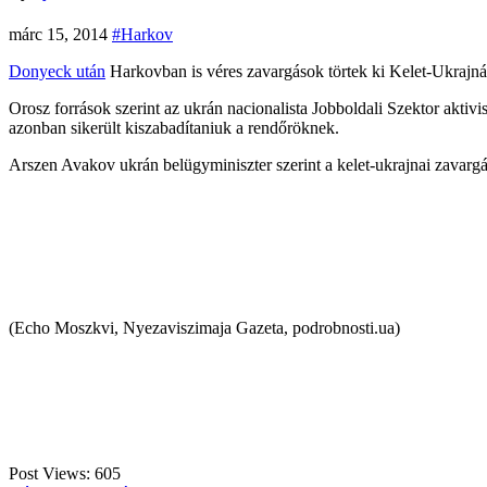
márc 15, 2014
#Harkov
Donyeck után
Harkovban is véres zavargások törtek ki Kelet-Ukrajná
Orosz források szerint az ukrán nacionalista Jobboldali Szektor aktivi
azonban sikerült kiszabadítaniuk a rendőröknek.
Arszen Avakov ukrán belügyminiszter szerint a kelet-ukrajnai zavargá
(Echo Moszkvi, Nyezaviszimaja Gazeta, podrobnosti.ua)
Post Views:
605