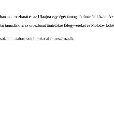
ban az oroszbarát és az Ukrajna egységét támogató tüntetők között. A
stái támadtak rá az oroszbarát tüntetőkre lőfegyvereket és Molotov-kokt
sokat a hatalom volt birtokosai finanszírozzák.