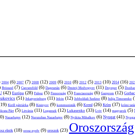
)
(6)
(7)
(12)
(6)
(8)
(5)
(10)
(16)
2004
2007
2008
2009
2010
2013
2014
202
2012
)
(7)
(6)
(6)
(11)
(5)
Brüsszel
Csecsenföld
Dagesztán
Dmitrij Medvegyev
Donbas
Dnyeper
(42)
(28)
(5)
(5)
(6)
(12)
U
Európa
Franciaország
Gazprom
Gorbac
Fidesz
Finnország
(51)
(11)
(12)
(8)
(
nukovics
Jekatyerinburg
Jelcin
Jobboldali Szektor
Julija Timosenko
(19)
(8)
(9)
(6)
(26)
(37)
Krím
Kreml
Kirill pátriárka
Kisinyov
kommunisták
krími tat
(5)
(11)
(12)
(33)
(14)
(5)
Lukasenko
Litvánia
Luganszk
Lviv
krata Párt
magyarok
0)
(12)
(8)
(6)
(41)
Nyugat
Nazarbajev
Nurszultan Nazarbajev
Nyikita Mihalkov
Nyuga
Oroszország
(18)
(9)
(23)
osz elnök
oroszok
orosz nyelv