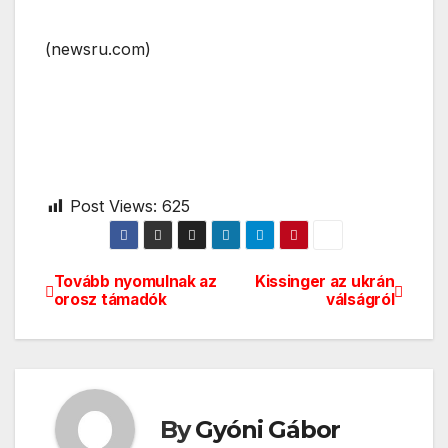
(newsru.com)
Post Views:
625
Tovább nyomulnak az
Kissinger az ukrán
Bejegyzés
orosz támadók
válságról
navigáció
By
Gyóni Gábor