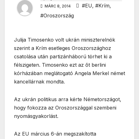
#EU
,
#Krím
,
MÁRC 8, 2014
#Oroszország
Julija Timosenko volt ukrán miniszterelnök
szerint a Krím esetleges Oroszországhoz
csatolása után partizánháború törhet ki a
félszigeten. Timosenko ezt az őt berlini
kórházában meglátogató Angela Merkel német
kancellárnak mondta.
Az ukrán politikus arra kérte Németországot,
hogy fokozza az Oroszországgal szembeni
nyomásgyakorlást.
Az EU március 6-án megszakította