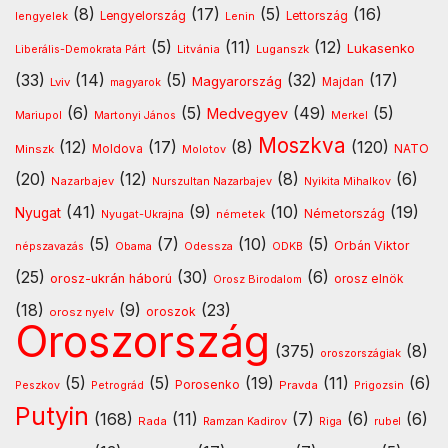
(8)
(17)
(5)
(16)
lengyelek
Lengyelország
Lettország
Lenin
(5)
(11)
(12)
Lukasenko
Litvánia
Luganszk
Liberális-Demokrata Párt
(33)
(14)
(5)
(32)
(17)
Magyarország
Lviv
Majdan
magyarok
(6)
(5)
(49)
(5)
Medvegyev
Mariupol
Martonyi János
Merkel
Moszkva
(12)
(17)
(8)
(120)
NATO
Minszk
Moldova
Molotov
(20)
(12)
(8)
(6)
Nazarbajev
Nurszultan Nazarbajev
Nyikita Mihalkov
(41)
(9)
(10)
(19)
Nyugat
Nyugat-Ukrajna
németek
Németország
(5)
(7)
(10)
(5)
Orbán Viktor
Odessza
népszavazás
Obama
ODKB
(25)
(30)
(6)
orosz-ukrán háború
orosz elnök
Orosz Birodalom
(18)
(9)
(23)
oroszok
orosz nyelv
Oroszország
(375)
(8)
oroszországiak
(5)
(5)
(19)
(11)
(6)
Porosenko
Pravda
Peszkov
Petrográd
Prigozsin
Putyin
(168)
(11)
(7)
(6)
(6)
Rada
Ramzan Kadirov
Riga
rubel