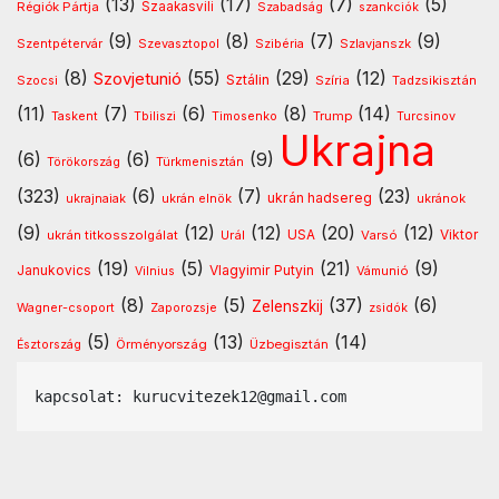
(13)
(17)
(7)
(5)
Régiók Pártja
Szaakasvili
Szabadság
szankciók
(9)
(8)
(7)
(9)
Szentpétervár
Szevasztopol
Szlavjanszk
Szibéria
(8)
(55)
(29)
(12)
Szovjetunió
Sztálin
Szocsi
Szíria
Tadzsikisztán
(11)
(7)
(6)
(8)
(14)
Timosenko
Trump
Taskent
Tbiliszi
Turcsinov
Ukrajna
(6)
(6)
(9)
Türkmenisztán
Törökország
(323)
(6)
(7)
(23)
ukrán hadsereg
ukránok
ukrajnaiak
ukrán elnök
(9)
(12)
(12)
(20)
(12)
USA
ukrán titkosszolgálat
Urál
Varsó
Viktor
(19)
(5)
(21)
(9)
Vlagyimir Putyin
Janukovics
Vámunió
Vilnius
(8)
(5)
(37)
(6)
Zelenszkij
Wagner-csoport
Zaporozsje
zsidók
(5)
(13)
(14)
Örményország
Üzbegisztán
Észtország
kapcsolat: kurucvitezek12@gmail.com