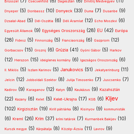
(7)
(6)
(6)
(11)
Dmitrij Medvegyev
Brüsszel
Csecsenföld
Dagesztán
(5)
(10)
(33)
(7)
(9)
Donyeck
Donbassz
Dusanbe
Dnyeper
Duma
(5)
(6)
(12)
(6)
Déli Áramlat
Dzsalal-Abad
Dél-Oszétia
Echo Moszkvi
(9)
(28)
(42)
EU
Egységes Oroszország
Európa
Egyesült Államok
(28)
(5)
(5)
(6)
(12)
Gazprom
Fidesz
Finnország
Franciaország
(15)
(6)
(41)
(5)
Grúzia
Gorbacsov
Harkov
Groznij
Gyóni Gábor
(12)
(15)
(6)
(6)
Herszon
ideiglenes kormány
Igazságos Oroszország
(5)
(5)
(51)
(11)
Janukovics
Jekatyerinburg
II. Miklós
Iszlam Karimov
(12)
(8)
(7)
(7)
Jelcin
Jobboldali Szektor
Julija Timosenko
Juscsenko
(9)
(12)
(8)
(9)
Kazahsztán
Kadirov
Karaganov
Katyn
Kaukázus
Kijev
(22)
(6)
(5)
(17)
(6)
Kelet-Ukrajna
Kazany
Kelet
KGB
(102)
(19)
(8)
(9)
Kirgizisztán
Kirill pátriárka
Kisinyov
kommunisták
(6)
(26)
(37)
(7)
(10)
Krím
Kreml
Kurmanbek Bakijev
krími tatárok
(5)
(8)
(11)
(9)
Kárpátalja
Közép-Ázsia
Lavrov
Kurszk megye