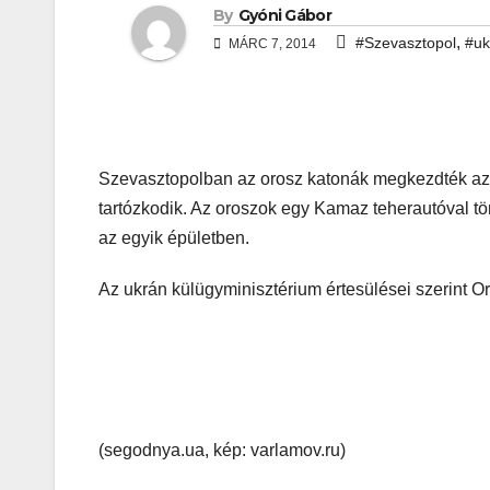
By
Gyóni Gábor
,
#Szevasztopol
#uk
MÁRC 7, 2014
Szevasztopolban az orosz katonák megkezdték az 
tartózkodik. Az oroszok egy Kamaz teherautóval tö
az egyik épületben.
Az ukrán külügyminisztérium értesülései szerint 
(segodnya.ua, kép: varlamov.ru)