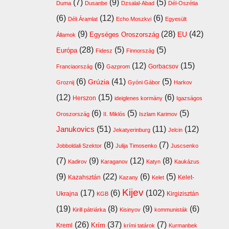
(7)
(9)
(5)
Duma
Dusanbe
Dzsalal-Abad
Dél-Oszétia
(6)
(12)
(6)
Déli Áramlat
Echo Moszkvi
Egyesült
(9)
(28)
(42)
EU
Egységes Oroszország
Államok
(28)
(5)
(5)
Európa
Fidesz
Finnország
(6)
(12)
(15)
Franciaország
Gazprom
Gorbacsov
(6)
(41)
(5)
Grúzia
Groznij
Gyóni Gábor
Harkov
(12)
(15)
(6)
Herszon
ideiglenes kormány
Igazságos
(6)
(5)
(5)
Oroszország
II. Miklós
Iszlam Karimov
(51)
(11)
(12)
Janukovics
Jekatyerinburg
Jelcin
(8)
(7)
Jobboldali Szektor
Julija Timosenko
Juscsenko
(7)
(9)
(12)
(8)
Kadirov
Karaganov
Katyn
Kaukázus
(9)
(22)
(6)
(5)
Kazahsztán
Kelet-
Kazany
Kelet
Kijev
(17)
(6)
(102)
Ukrajna
Kirgizisztán
KGB
(19)
(8)
(9)
(6)
Kirill pátriárka
Kisinyov
kommunisták
(26)
(37)
(7)
Krím
Kreml
krími tatárok
Kurmanbek