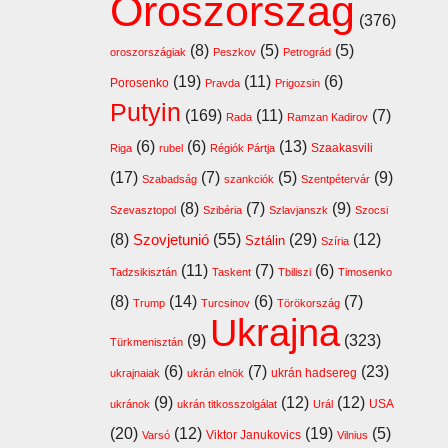
Oroszország
(376)
(8)
(5)
(5)
oroszországiak
Peszkov
Petrográd
(19)
(11)
(6)
Porosenko
Pravda
Prigozsin
Putyin
(169)
(11)
(7)
Rada
Ramzan Kadirov
(6)
(6)
(13)
Szaakasvili
Riga
rubel
Régiók Pártja
(17)
(7)
(5)
(9)
Szabadság
szankciók
Szentpétervár
(8)
(7)
(9)
Szevasztopol
Szibéria
Szlavjanszk
Szocsi
(8)
Szovjetunió
(55)
(29)
(12)
Sztálin
Szíria
(11)
(7)
(6)
Tadzsikisztán
Taskent
Tbiliszi
Timosenko
(8)
(14)
(6)
(7)
Trump
Turcsinov
Törökország
Ukrajna
(9)
(323)
Türkmenisztán
(6)
(7)
(23)
ukrán hadsereg
ukrajnaiak
ukrán elnök
(9)
(12)
(12)
USA
ukránok
ukrán titkosszolgálat
Urál
(20)
(12)
(19)
(5)
Viktor Janukovics
Varsó
Vilnius