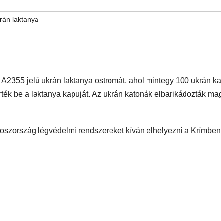
rán laktanya
A2355 jelű ukrán laktanya ostromát, ahol mintegy 100 ukrán k
rték be a laktanya kapuját. Az ukrán katonák elbarikádozták ma
Oroszország légvédelmi rendszereket kíván elhelyezni a Krímbe