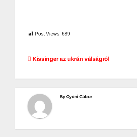
Post Views:
689
Bejegyzés
Kissinger az ukrán válságról
navigáció
By
Gyóni Gábor