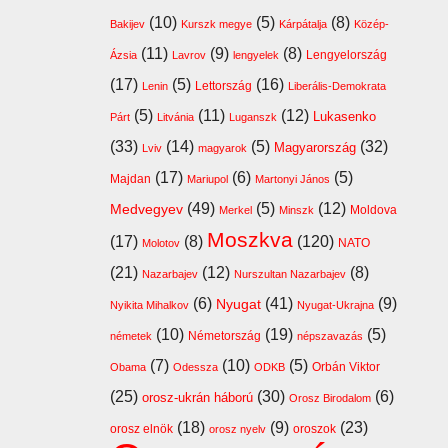
(10)
(5)
(8)
Bakijev
Kurszk megye
Kárpátalja
Közép-
(11)
(9)
(8)
Lengyelország
Ázsia
Lavrov
lengyelek
(17)
(5)
(16)
Lettország
Lenin
Liberális-Demokrata
(5)
(11)
(12)
Lukasenko
Párt
Litvánia
Luganszk
(33)
(14)
(5)
(32)
Magyarország
Lviv
magyarok
(17)
(6)
(5)
Majdan
Mariupol
Martonyi János
(49)
(5)
(12)
Medvegyev
Moldova
Merkel
Minszk
Moszkva
(17)
(8)
(120)
NATO
Molotov
(21)
(12)
(8)
Nazarbajev
Nurszultan Nazarbajev
(6)
(41)
(9)
Nyugat
Nyikita Mihalkov
Nyugat-Ukrajna
(10)
(19)
(5)
Németország
németek
népszavazás
(7)
(10)
(5)
Orbán Viktor
Obama
Odessza
ODKB
(25)
(30)
(6)
orosz-ukrán háború
Orosz Birodalom
(18)
(9)
(23)
orosz elnök
oroszok
orosz nyelv