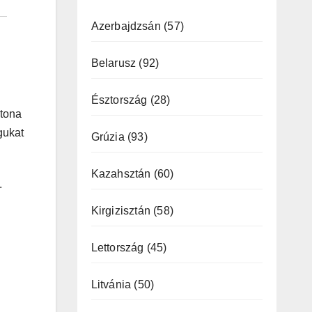
Azerbajdzsán
(57)
Belarusz
(92)
Észtország
(28)
atona
gukat
Grúzia
(93)
Kazahsztán
(60)
n.
Kirgizisztán
(58)
Lettország
(45)
Litvánia
(50)