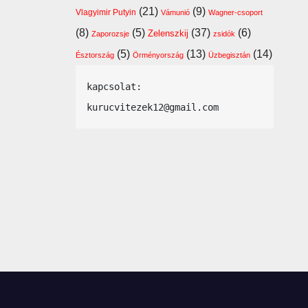
(21)
(9)
Vlagyimir Putyin
Vámunió
Wagner-csoport
(8)
(5)
(37)
(6)
Zelenszkij
Zaporozsje
zsidók
(5)
(13)
(14)
Észtország
Örményország
Üzbegisztán
kapcsolat: 
kurucvitezek12@gmail.com