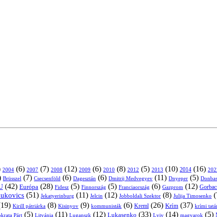
)
(6)
(7)
(12)
(6)
(8)
(5)
(10)
(16)
2004
2007
2008
2009
2010
2013
2014
202
2012
)
(7)
(6)
(6)
(11)
(5)
Brüsszel
Csecsenföld
Dagesztán
Dmitrij Medvegyev
Donbas
Dnyeper
(42)
(28)
(5)
(5)
(6)
(12)
U
Európa
Franciaország
Gazprom
Gorbac
Fidesz
Finnország
(51)
(11)
(12)
(8)
(
nukovics
Jekatyerinburg
Jelcin
Jobboldali Szektor
Julija Timosenko
(19)
(8)
(9)
(6)
(26)
(37)
Krím
Kreml
Kirill pátriárka
Kisinyov
kommunisták
krími tat
(5)
(11)
(12)
(33)
(14)
(5)
Lukasenko
Litvánia
Luganszk
Lviv
krata Párt
magyarok