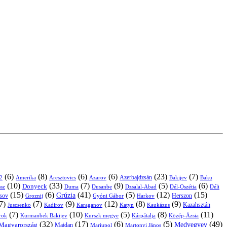
(6)
(8)
(6)
(6)
(23)
(7)
Azerbajdzsán
2
Amerika
Aresztovics
Azarov
Bakijev
Baku
(10)
(33)
(7)
(9)
(5)
(6)
Donyeck
sz
Duma
Dusanbe
Dél-Oszétia
Déli
Dzsalal-Abad
(15)
(6)
(41)
(5)
(12)
(15)
Grúzia
sov
Groznij
Harkov
Herszon
Gyóni Gábor
7)
(7)
(9)
(12)
(8)
(9)
Kazahsztán
Juscsenko
Kadirov
Karaganov
Katyn
Kaukázus
(7)
(10)
(5)
(8)
(11)
árok
Kurmanbek Bakijev
Kárpátalja
Közép-Ázsia
Kurszk megye
(32)
(17)
(6)
(5)
(49)
Medvegyev
Magyarország
Majdan
Mariupol
Martonyi János