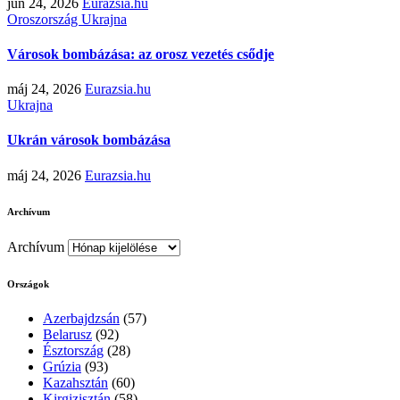
jún 24, 2026
Eurazsia.hu
Oroszország
Ukrajna
Városok bombázása: az orosz vezetés csődje
máj 24, 2026
Eurazsia.hu
Ukrajna
Ukrán városok bombázása
máj 24, 2026
Eurazsia.hu
Archívum
Archívum
Országok
Azerbajdzsán
(57)
Belarusz
(92)
Észtország
(28)
Grúzia
(93)
Kazahsztán
(60)
Kirgizisztán
(58)