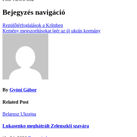
Bejegyzés navigáció
Repülőtérfoglalások a Krímben
Kemény megszorításokat ígér az új ukrán kormány
By
Gyóni Gábor
Related Post
Belarusz
Ukrajna
Lukasenko meghátrált Zelenszkij szavára