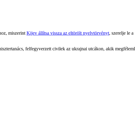
hoz, miszerint
Kijev állítsa vissza az eltörölt nyelvtörvényt
, szerelje le
isztertanács, felfegyverzett civilek az ukrajnai utcákon, akik megféleml