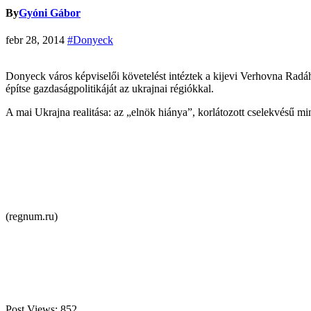
By
Gyóni Gábor
febr 28, 2014
#Donyeck
Donyeck város képviselői követelést intéztek a kijevi Verhovna Radá
építse gazdaságpolitikáját az ukrajnai régiókkal.
A mai Ukrajna realitása: az „elnök hiánya”, korlátozott cselekvésű min
(regnum.ru)
Post Views:
852