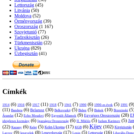
Lettország
(45)
Litvánia
(50)
Moldova
(52)
Örményország
(39)
Oroszország
(1 167)
Szovjetunió
(77)
Tadzsikisztán
(26)
Türkmenisztán
(22)
Ukrajna
(829)
Üzbegisztán
(41)
Címkék
(6)
(6)
(11)
(7)
(7)
(6)
(5)
(9
1914
1916
1917
1918
1941
1990
1991
1990-es évek
(11)
(6)
(30)
(5)
(5)
(10)
(5
Belarusz
Bandera
Biskek
Belkovszkij
Biden
Brzezinski
(12)
(6)
(9)
(28)
E
Egységes Oroszország
Áramlat
Echo Moszkvi
Egyesült Államok
(6)
(6)
(5)
(5)
Ja
ideiglenes kormány
Igazságos Oroszország
II. Miklós
Iszlam Karimov
Kijev
(22)
(6)
(5)
(17)
(6)
(102)
Kirgizisztán
Kazany
Kelet-Ukrajna
KGB
Kelet
(9)
(8)
(17)
(5)
(16)
Lavrov
lengyelek
Lengyelország
Lettország
Lenin
Liberális-Demo