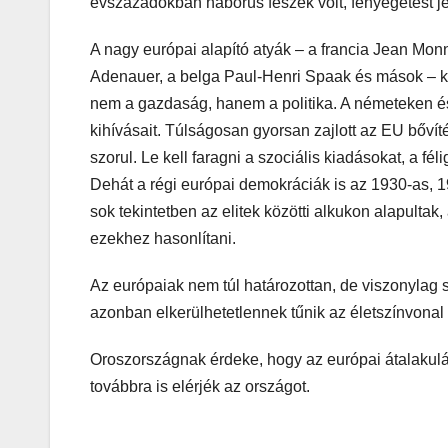
évszázadokban háborús fészek volt, fenyegetést jel
A nagy európai alapító atyák – a francia Jean Mon
Adenauer, a belga Paul-Henri Spaak és mások – kö
nem a gazdaság, hanem a politika. A németeken és
kihívásait. Túlságosan gyorsan zajlott az EU bővíté
szorul. Le kell faragni a szociális kiadásokat, a fé
Dehát a régi európai demokráciák is az 1930-as, 1
sok tekintetben az elitek közötti alkukon alapultak
ezekhez hasonlítani.
Az európaiak nem túl határozottan, de viszonylag s
azonban elkerülhetetlennek tűnik az életszínvonal
Oroszországnak érdeke, hogy az európai átalakulá
továbbra is elérjék az országot.