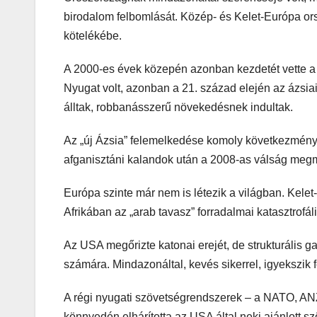
birodalom felbomlását. Közép- és Kelet-Európa ors
kötelékébe.
A 2000-es évek közepén azonban kezdetét vette a 
Nyugat volt, azonban a 21. század elején az ázsiai
álltak, robbanásszerű növekedésnek indultak.
Az „új Ázsia” felemelkedése komoly következménye
afganisztáni kalandok után a 2008-as válság megmu
Európa szinte már nem is létezik a világban. Kelet
Afrikában az „arab tavasz” forradalmai katasztrof
Az USA megőrizte katonai erejét, de strukturális 
számára. Mindazonáltal, kevés sikerrel, igyekszik fe
A régi nyugati szövetségrendszerek – a NATO, A
könnyedén elhárította az USA által neki ajánlott sz