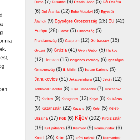
(7)
(9)
(5)
Duma
Dusanbe
Dzsalal-Abad
Dél-Oszétia
(6)
(12)
(6)
Déli Áramlat
Echo Moszkvi
Egyesült
ad
(9)
(28)
(42)
EU
Egységes Oroszország
Államok
ja
(28)
(5)
(5)
Európa
Fidesz
Finnország
ág
(6)
(12)
(15)
formra
Franciaország
Gazprom
Gorbacsov
ak.
(6)
(41)
(5)
Grúzia
Groznij
Gyóni Gábor
Harkov
est,
(12)
(15)
(6)
Herszon
ideiglenes kormány
Igazságos
fog
(6)
(5)
(5)
Oroszország
II. Miklós
Iszlam Karimov
(51)
(11)
(12)
Janukovics
Jekatyerinburg
Jelcin
(8)
(7)
őben
Jobboldali Szektor
Julija Timosenko
Juscsenko
(7)
(9)
(12)
(8)
Kadirov
Karaganov
Katyn
Kaukázus
(9)
(22)
(6)
(5)
Kazahsztán
Kelet-
Kazany
Kelet
Kijev
(17)
(6)
(102)
Ukrajna
Kirgizisztán
KGB
(19)
(8)
(9)
(6)
Kirill pátriárka
Kisinyov
kommunisták
(26)
(37)
(7)
Krím
Kreml
krími tatárok
Kurmanbek