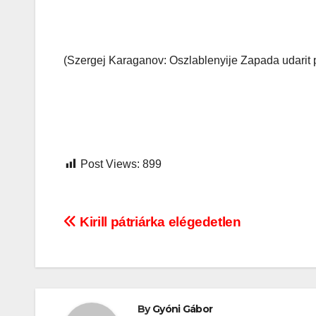
(Szergej Karaganov: Oszlablenyije Zapada udarit p
Post Views:
899
Bejegyzés
Kirill pátriárka elégedetlen
navigáció
By
Gyóni Gábor