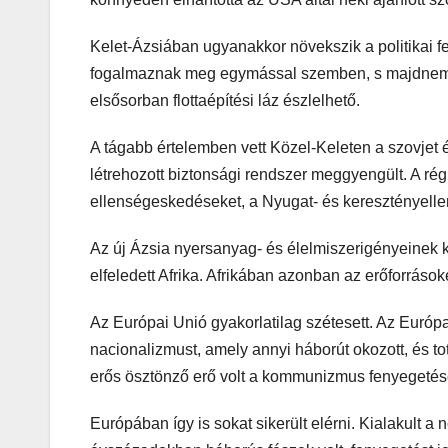
Kelet-Ázsiában ugyanakkor növekszik a politikai f
fogalmaznak meg egymással szemben, s majdnem m
elsősorban flottaépítési láz észlelhető.
A tágabb értelemben vett Közel-Keleten a szovje
létrehozott biztonsági rendszer meggyengült. A régi
ellenségeskedéseket, a Nyugat- és keresztényelle
Az új Ázsia nyersanyag- és élelmiszerigényeinek 
elfeledett Afrika. Afrikában azonban az erőforrások
Az Európai Unió gyakorlatilag szétesett. Az Európa
nacionalizmust, amely annyi háborút okozott, és to
erős ösztönző erő volt a kommunizmus fenyegetés
Európában így is sokat sikerült elérni. Kialakult 