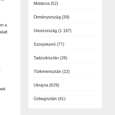
Moldova
(52)
Örményország
(39)
en a
Oroszország
(1 167)
latt
Szovjetunió
(77)
Tadzsikisztán
(26)
-
Türkmenisztán
(22)
Ukrajna
(829)
nek
Üzbegisztán
(41)