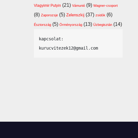
(21)
(9)
Vlagyimir Putyin
Vámunió
Wagner-csoport
(8)
(5)
(37)
(6)
Zelenszkij
Zaporozsje
zsidók
(5)
(13)
(14)
Észtország
Örményország
Üzbegisztán
kapcsolat: 
kurucvitezek12@gmail.com