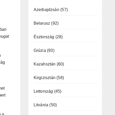
Azerbajdzsán
(57)
Belarusz
(92)
ban
yugat
Észtország
(28)
Grúzia
(93)
n
zág
Kazahsztán
(60)
Kirgizisztán
(58)
met
Lettország
(45)
ert
Litvánia
(50)
a a