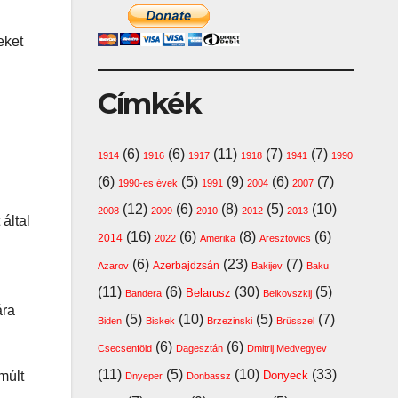
eket
Címkék
(6)
(6)
(11)
(7)
(7)
1914
1916
1917
1918
1941
1990
(6)
(5)
(9)
(6)
(7)
1990-es évek
1991
2004
2007
(12)
(6)
(8)
(5)
(10)
2008
2009
2010
2012
2013
által
(16)
(6)
(8)
(6)
2014
2022
Amerika
Aresztovics
(6)
(23)
(7)
Azerbajdzsán
Azarov
Bakijev
Baku
(11)
(6)
(30)
(5)
Belarusz
Bandera
Belkovszkij
ára
(5)
(10)
(5)
(7)
Biden
Biskek
Brzezinski
Brüsszel
(6)
(6)
Csecsenföld
Dagesztán
Dmitrij Medvegyev
(11)
(5)
(10)
(33)
múlt
Donyeck
Dnyeper
Donbassz