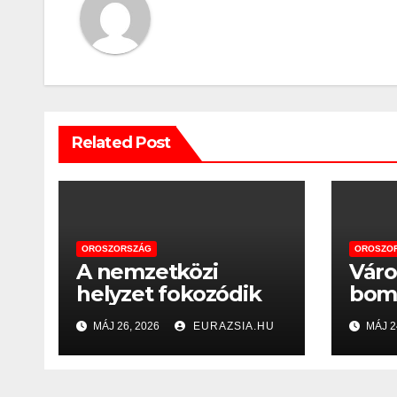
Related Post
OROSZORSZÁG
OROSZO
A nemzetközi
Vár
helyzet fokozódik
bomb
oros
MÁJ 26, 2026
EURAZSIA.HU
MÁJ 2
csőd