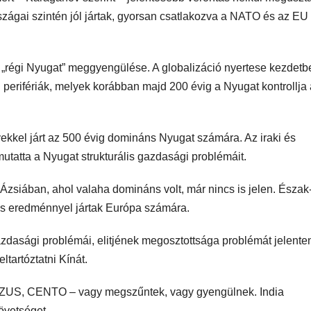
zágai szintén jól jártak, gyorsan csatlakozva a NATO és az EU
„régi Nyugat” meggyengülése. A globalizáció nyertese kezdetb
 perifériák, melyek korábban majd 200 évig a Nyugat kontrollja a
kkel járt az 500 évig domináns Nyugat számára. Az iraki és
tatta a Nyugat strukturális gazdasági problémáit.
-Ázsiában, ahol valaha domináns volt, már nincs is jelen. Észak
ális eredménnyel jártak Európa számára.
gazdasági problémái, elitjének megosztottsága problémát jelente
ltartóztatni Kínát.
NZUS, CENTO – vagy megszűntek, vagy gyengülnek. India
övetséget.