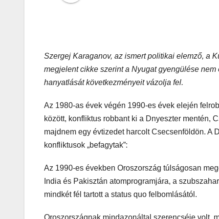
Szergej Karaganov, az ismert politikai elemző, a Kü
megjelent cikke szerint a Nyugat gyengülése nem 
hanyatlását következményeit vázolja fel.
Az 1980-as évek végén 1990-es évek elején felrob
között, konfliktus robbant ki a Dnyeszter mentén, 
majdnem egy évtizedet harcolt Csecsenföldön. A 
konfliktusok „befagytak”:
Az 1990-es években Oroszország túlságosan meggye
India és Pakisztán atomprogramjára, a szubszahara
mindkét fél tartott a status quo felbomlásától.
Oroszországnak mindazonáltal szerencséje volt, m