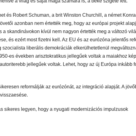
entve a világ és saját maga számára is, a béke szigete lett.
net és Robert Schuman, a brit Winston Churchill, a német Konr
vetői azonban nem értették meg, hogy az európai projekt alap
 a skandinávokon kívül nem nagyon értették meg a változó vil
se, és ezért most fizetni kell. Az EU és az eurózóna jelentős re
lig szocialista liberális demokráciák elkerülhetetlenül megváltozn
950-es években arisztokratikus jellegűek voltak a maiakhoz kép
, autoriterebb jellegűek voltak. Lehet, hogy az új Európa inkább 
ikeresen reformálják az eurózónát, az integráció alapját. A jöv
 visszaesése.
s sikeres legyen, hogy a nyugati modernizációs impulzusok