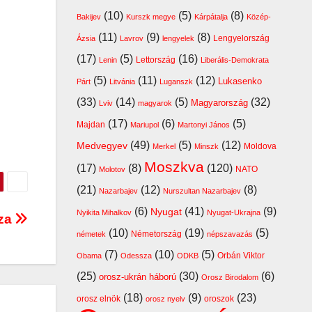
(10)
(5)
(8)
Bakijev
Kurszk megye
Kárpátalja
Közép-
(11)
(9)
(8)
Lengyelország
Ázsia
Lavrov
lengyelek
(17)
(5)
(16)
Lettország
Lenin
Liberális-Demokrata
(5)
(11)
(12)
Lukasenko
Párt
Litvánia
Luganszk
(33)
(14)
(5)
(32)
Magyarország
Lviv
magyarok
(17)
(6)
(5)
Majdan
Mariupol
Martonyi János
(49)
(5)
(12)
Medvegyev
Moldova
Merkel
Minszk
Moszkva
(17)
(8)
(120)
NATO
Molotov
(21)
(12)
(8)
Nazarbajev
Nurszultan Nazarbajev
(6)
(41)
(9)
Nyugat
Nyikita Mihalkov
Nyugat-Ukrajna
zza
(10)
(19)
(5)
Németország
németek
népszavazás
(7)
(10)
(5)
Orbán Viktor
Obama
Odessza
ODKB
(25)
(30)
(6)
orosz-ukrán háború
Orosz Birodalom
(18)
(9)
(23)
orosz elnök
oroszok
orosz nyelv