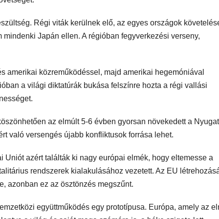
eszültség. Régi viták kerülnek elő, az egyes országok követelés
indenki Japán ellen. A régióban fegyverkezési verseny,
t és amerikai közreműködéssel, majd amerikai hegemóniával
óban a világi diktatúrák bukása felszínre hozta a régi vallási
nességet.
köszönhetően az elmúlt 5-6 évben gyorsan növekedett a Nyugat 
ért való versengés újabb konfliktusok forrása lehet.
i Uniót azért találták ki nagy európai elmék, hogy eltemesse a
talitárius rendszerek kialakulásához vezetett. Az EU létrehozás
e, azonban ez az ösztönzés megszűnt.
a nemzetközi együttműködés egy prototípusa. Európa, amely az el