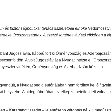
l- és biztonságpolitikai tanács tiszteletbeli elnöke
Vedomosztyi
érdeke Oroszországnak. A szerző történeti távlatú cikkében a N
bant Jugoszlávia, háború tört ki Örményország és Azerbajdzsá
Csecsenföldön. A volt Jugoszláviát a Nyugat intézte el, Oroszors
Dnyeszter vidékén, Örményország és Azerbajdzsán között a
ngült, a Nyugat pedig eufóriájában nem fordított kellő figyel
i helyzetre. A hidegháborúban ez elképzelhetetlen lett volna, m
ert – Karaganov szerint – jelentősebb vérontás nélkül megúszt