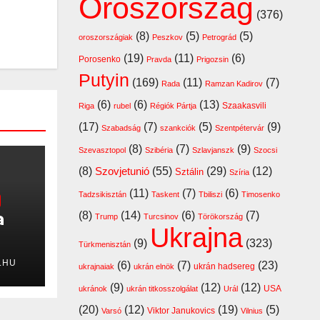
Oroszország
(376)
(8)
(5)
(5)
oroszországiak
Peszkov
Petrográd
(19)
(11)
(6)
Porosenko
Pravda
Prigozsin
Putyin
(169)
(11)
(7)
Rada
Ramzan Kadirov
(6)
(6)
(13)
Szaakasvili
Riga
rubel
Régiók Pártja
(17)
(7)
(5)
(9)
Szabadság
szankciók
Szentpétervár
(8)
(7)
(9)
Szevasztopol
Szibéria
Szlavjanszk
Szocsi
(8)
Szovjetunió
(55)
(29)
(12)
Sztálin
Szíria
(11)
(7)
(6)
Tadzsikisztán
Taskent
Tbiliszi
Timosenko
a
(8)
(14)
(6)
(7)
Trump
Turcsinov
Törökország
Ukrajna
(9)
(323)
Türkmenisztán
t
.HU
(6)
(7)
(23)
ukrán hadsereg
ukrajnaiak
ukrán elnök
(9)
(12)
(12)
USA
ukránok
ukrán titkosszolgálat
Urál
(20)
(12)
(19)
(5)
Viktor Janukovics
Varsó
Vilnius