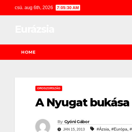
Skip
csü. aug 6th, 2026
7:05:31 AM
to
content
Eurázsia
HOME
OROSZORSZÁG
A Nyugat bukása
By
Gyóni Gábor
,
,
#Ázsia
#Európa
#
JAN 15, 2013