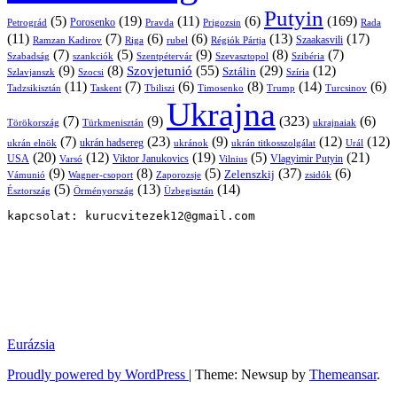
Putyin
(5)
(19)
(11)
(6)
(169)
Porosenko
Pravda
Prigozsin
Rada
Petrográd
(11)
(7)
(6)
(6)
(13)
(17)
Ramzan Kadirov
Riga
rubel
Régiók Pártja
Szaakasvili
(7)
(5)
(9)
(8)
(7)
Szabadság
Szentpétervár
Szevasztopol
Szibéria
szankciók
(9)
(8)
(55)
(29)
(12)
Szovjetunió
Sztálin
Szlavjanszk
Szocsi
Szíria
(11)
(7)
(6)
(8)
(14)
(6)
Tadzsikisztán
Taskent
Tbiliszi
Timosenko
Trump
Turcsinov
Ukrajna
(7)
(9)
(323)
(6)
Törökország
Türkmenisztán
ukrajnaiak
(7)
(23)
(9)
(12)
(12)
ukrán hadsereg
ukrán elnök
ukránok
ukrán titkosszolgálat
Urál
(20)
(12)
(19)
(5)
(21)
USA
Viktor Janukovics
Vlagyimir Putyin
Varsó
Vilnius
(9)
(8)
(5)
(37)
(6)
Zelenszkij
Vámunió
Wagner-csoport
zsidók
Zaporozsje
(5)
(13)
(14)
Örményország
Üzbegisztán
Észtország
kapcsolat: kurucvitezek12@gmail.com
Eurázsia
Proudly powered by WordPress
|
Theme: Newsup by
Themeansar
.