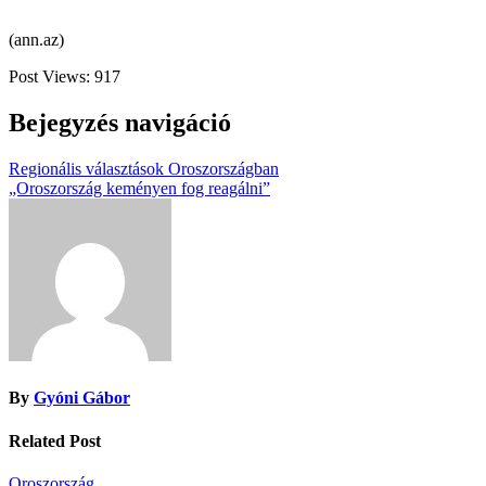
(ann.az)
Post Views:
917
Bejegyzés navigáció
Regionális választások Oroszországban
„Oroszország keményen fog reagálni”
By
Gyóni Gábor
Related Post
Oroszország