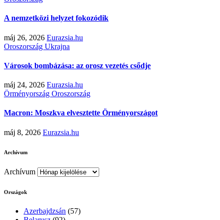
A nemzetközi helyzet fokozódik
máj 26, 2026
Eurazsia.hu
Oroszország
Ukrajna
Városok bombázása: az orosz vezetés csődje
máj 24, 2026
Eurazsia.hu
Örményország
Oroszország
Macron: Moszkva elvesztette Örményországot
máj 8, 2026
Eurazsia.hu
Archívum
Archívum
Országok
Azerbajdzsán
(57)
Belarusz
(92)