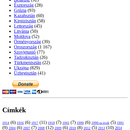
Észtország
(28)
Grúzia
(93)
Kazahsztán
(60)
Kirgizisztán
(58)
Lettország
(45)
Litvánia
(50)
Moldova
(52)
Örményország
(39)
Oroszország
(1 167)
Szovjetunió
(77)
Tadzsikisztán
(26)
Türkmenisztán
(22)
Ukrajna
(829)
Üzbegisztán
(41)
Címkék
(6)
(6)
(11)
(7)
(7)
(6)
(5)
1914
1916
1917
1918
1941
1990
1991
1990-es évek
(9)
(6)
(7)
(12)
(6)
(8)
(5)
(10)
2004
2007
2008
2009
2010
2013
2014
2012