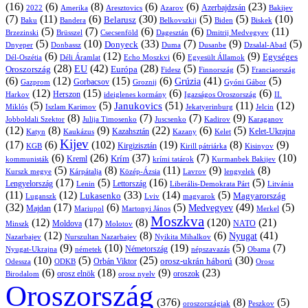
(16)
(6)
(8)
(6)
(6)
(23)
Azerbajdzsán
2022
Amerika
Aresztovics
Azarov
Bakijev
(7)
(11)
(6)
(30)
(5)
(5)
(10)
Belarusz
Baku
Bandera
Biskek
Belkovszkij
Biden
(5)
(7)
(6)
(6)
(11)
Brüsszel
Csecsenföld
Dagesztán
Dmitrij Medvegyev
Brzezinski
(5)
(10)
(33)
(7)
(9)
(5)
Donyeck
Donbassz
Duma
Dusanbe
Dnyeper
Dzsalal-Abad
(6)
(12)
(6)
(9)
Egységes
Dél-Oszétia
Déli Áramlat
Echo Moszkvi
Egyesült Államok
(28)
(42)
(28)
(5)
(5)
EU
Oroszország
Európa
Franciaország
Fidesz
Finnország
(6)
(12)
(15)
(6)
(41)
(5)
Grúzia
Gazprom
Gorbacsov
Groznij
Gyóni Gábor
(12)
(15)
(6)
(6)
Harkov
Herszon
ideiglenes kormány
Igazságos Oroszország
II.
(5)
(5)
(51)
(11)
(12)
Janukovics
Jekatyerinburg
Jelcin
Miklós
Iszlam Karimov
(8)
(7)
(7)
(9)
Jobboldali Szektor
Julija Timosenko
Juscsenko
Kadirov
Karaganov
(12)
(8)
(9)
(22)
(6)
(5)
Kazahsztán
Katyn
Kaukázus
Kazany
Kelet-Ukrajna
Kelet
Kijev
(17)
(6)
(102)
(19)
(8)
(9)
Kirgizisztán
KGB
Kirill pátriárka
Kisinyov
(6)
(26)
(37)
(7)
(10)
Krím
Kreml
kommunisták
krími tatárok
Kurmanbek Bakijev
(5)
(8)
(11)
(9)
(8)
Kárpátalja
Közép-Ázsia
Lavrov
lengyelek
Kurszk megye
(17)
(5)
(16)
(5)
Lengyelország
Lettország
Litvánia
Lenin
Liberális-Demokrata Párt
(11)
(12)
(33)
(14)
(5)
Lukasenko
Magyarország
Luganszk
Lviv
magyarok
(32)
(17)
(6)
(5)
(49)
(5)
Medvegyev
Majdan
Mariupol
Martonyi János
Merkel
Moszkva
(12)
(17)
(8)
(120)
(21)
NATO
Minszk
Moldova
Molotov
(12)
(8)
(6)
(41)
Nyugat
Nazarbajev
Nurszultan Nazarbajev
Nyikita Mihalkov
(9)
(10)
(19)
(5)
(7)
Németország
Nyugat-Ukrajna
németek
Obama
népszavazás
(10)
(5)
(25)
(30)
Orbán Viktor
orosz-ukrán háború
Odessza
Orosz
ODKB
(6)
(18)
(9)
(23)
oroszok
Birodalom
orosz elnök
orosz nyelv
Oroszország
(376)
(8)
(5)
oroszországiak
Peszkov