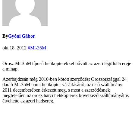
By
Gyóni Gábor
okt 18, 2012
#Mi-35M
Orosz Mi-35M típusú helikopterekkel bővült az azeri légiflotta ereje
a minap.
Azerbajdzsán még 2010-ben kötött szerződést Oroszországgal 24
darab Mi-35M harci helikopter vásárlásáról, az első szállítmány
2011 decemberében érkezett meg, s most a szerződésnek
megfelelően az orosz harci helikopterek következő szállítmányát is
átvehette az azeri hadsereg.