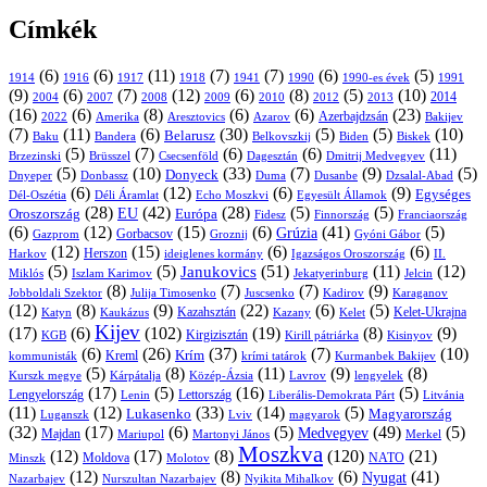
Címkék
(6)
(6)
(11)
(7)
(7)
(6)
(5)
1914
1916
1917
1918
1941
1990
1991
1990-es évek
(9)
(6)
(7)
(12)
(6)
(8)
(5)
(10)
2004
2007
2008
2009
2010
2013
2014
2012
(16)
(6)
(8)
(6)
(6)
(23)
Azerbajdzsán
2022
Amerika
Aresztovics
Azarov
Bakijev
(7)
(11)
(6)
(30)
(5)
(5)
(10)
Belarusz
Baku
Bandera
Biskek
Belkovszkij
Biden
(5)
(7)
(6)
(6)
(11)
Brüsszel
Csecsenföld
Dagesztán
Dmitrij Medvegyev
Brzezinski
(5)
(10)
(33)
(7)
(9)
(5)
Donyeck
Donbassz
Duma
Dusanbe
Dnyeper
Dzsalal-Abad
(6)
(12)
(6)
(9)
Egységes
Dél-Oszétia
Déli Áramlat
Echo Moszkvi
Egyesült Államok
(28)
(42)
(28)
(5)
(5)
EU
Oroszország
Európa
Franciaország
Fidesz
Finnország
(6)
(12)
(15)
(6)
(41)
(5)
Grúzia
Gazprom
Gorbacsov
Groznij
Gyóni Gábor
(12)
(15)
(6)
(6)
Harkov
Herszon
ideiglenes kormány
Igazságos Oroszország
II.
(5)
(5)
(51)
(11)
(12)
Janukovics
Jekatyerinburg
Jelcin
Miklós
Iszlam Karimov
(8)
(7)
(7)
(9)
Jobboldali Szektor
Julija Timosenko
Juscsenko
Kadirov
Karaganov
(12)
(8)
(9)
(22)
(6)
(5)
Kazahsztán
Katyn
Kaukázus
Kazany
Kelet-Ukrajna
Kelet
Kijev
(17)
(6)
(102)
(19)
(8)
(9)
Kirgizisztán
KGB
Kirill pátriárka
Kisinyov
(6)
(26)
(37)
(7)
(10)
Krím
Kreml
kommunisták
krími tatárok
Kurmanbek Bakijev
(5)
(8)
(11)
(9)
(8)
Kárpátalja
Közép-Ázsia
Lavrov
lengyelek
Kurszk megye
(17)
(5)
(16)
(5)
Lengyelország
Lettország
Litvánia
Lenin
Liberális-Demokrata Párt
(11)
(12)
(33)
(14)
(5)
Lukasenko
Magyarország
Luganszk
Lviv
magyarok
(32)
(17)
(6)
(5)
(49)
(5)
Medvegyev
Majdan
Mariupol
Martonyi János
Merkel
Moszkva
(12)
(17)
(8)
(120)
(21)
NATO
Minszk
Moldova
Molotov
(12)
(8)
(6)
(41)
Nyugat
Nazarbajev
Nurszultan Nazarbajev
Nyikita Mihalkov