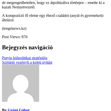
de megengedhetetlen, hogy ez átpolitizálva történjen – emelte ki a
kazah Nemzetvezető.
A kompozíció fő eleme egy éhező családot (anyát és gyermekeit)
ábrázol.
(tengrinews.kz)
Post Views:
876
Bejegyzés navigáció
Putyin külpolitikai stratégiája
Szijjártó vezényli a keleti nyitást
By
Gyóni Gábor