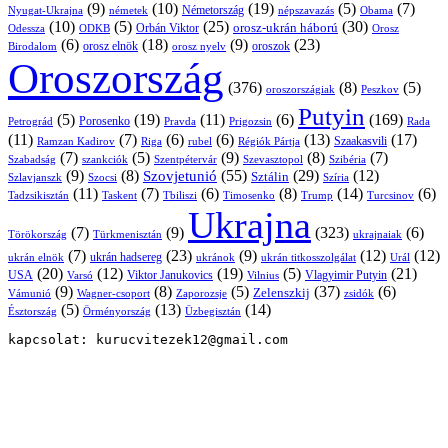
(9)
(10)
(19)
(5)
(7)
Németország
Nyugat-Ukrajna
németek
Obama
népszavazás
(10)
(5)
(25)
(30)
Orbán Viktor
orosz-ukrán háború
Odessza
Orosz
ODKB
(6)
(18)
(9)
(23)
oroszok
Birodalom
orosz elnök
orosz nyelv
Oroszország
(376)
(8)
(5)
oroszországiak
Peszkov
Putyin
(5)
(19)
(11)
(6)
(169)
Porosenko
Pravda
Prigozsin
Rada
Petrográd
(11)
(7)
(6)
(6)
(13)
(17)
Ramzan Kadirov
Riga
rubel
Régiók Pártja
Szaakasvili
(7)
(5)
(9)
(8)
(7)
Szabadság
Szentpétervár
Szevasztopol
Szibéria
szankciók
(9)
(8)
(55)
(29)
(12)
Szovjetunió
Sztálin
Szlavjanszk
Szocsi
Szíria
(11)
(7)
(6)
(8)
(14)
(6)
Tadzsikisztán
Taskent
Tbiliszi
Timosenko
Trump
Turcsinov
Ukrajna
(7)
(9)
(323)
(6)
Törökország
Türkmenisztán
ukrajnaiak
(7)
(23)
(9)
(12)
(12)
ukrán hadsereg
ukrán elnök
ukránok
ukrán titkosszolgálat
Urál
(20)
(12)
(19)
(5)
(21)
USA
Viktor Janukovics
Vlagyimir Putyin
Varsó
Vilnius
(9)
(8)
(5)
(37)
(6)
Zelenszkij
Vámunió
Wagner-csoport
zsidók
Zaporozsje
(5)
(13)
(14)
Örményország
Üzbegisztán
Észtország
kapcsolat: kurucvitezek12@gmail.com