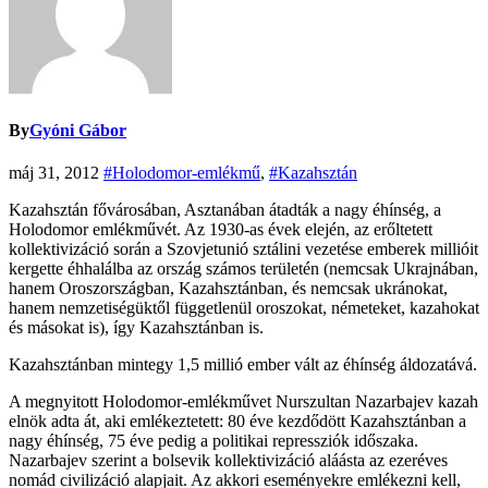
By
Gyóni Gábor
máj 31, 2012
#Holodomor-emlékmű
,
#Kazahsztán
Kazahsztán fővárosában, Asztanában átadták a nagy éhínség, a
Holodomor emlékművét. Az 1930-as évek elején, az erőltetett
kollektivizáció során a Szovjetunió sztálini vezetése emberek millióit
kergette éhhalálba az ország számos területén (nemcsak Ukrajnában,
hanem Oroszországban, Kazahsztánban, és nemcsak ukránokat,
hanem nemzetiségüktől függetlenül oroszokat, németeket, kazahokat
és másokat is), így Kazahsztánban is.
Kazahsztánban mintegy 1,5 millió ember vált az éhínség áldozatává.
A megnyitott Holodomor-emlékművet Nurszultan Nazarbajev kazah
elnök adta át, aki emlékeztetett: 80 éve kezdődött Kazahsztánban a
nagy éhínség, 75 éve pedig a politikai repressziók időszaka.
Nazarbajev szerint a bolsevik kollektivizáció aláásta az ezeréves
nomád civilizáció alapjait. Az akkori eseményekre emlékezni kell,