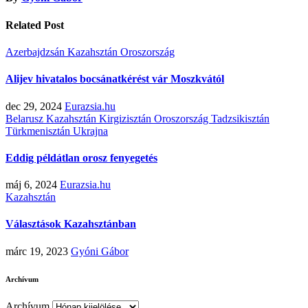
Related Post
Azerbajdzsán
Kazahsztán
Oroszország
Alijev hivatalos bocsánatkérést vár Moszkvától
dec 29, 2024
Eurazsia.hu
Belarusz
Kazahsztán
Kirgizisztán
Oroszország
Tadzsikisztán
Türkmenisztán
Ukrajna
Eddig példátlan orosz fenyegetés
máj 6, 2024
Eurazsia.hu
Kazahsztán
Választások Kazahsztánban
márc 19, 2023
Gyóni Gábor
Archívum
Archívum