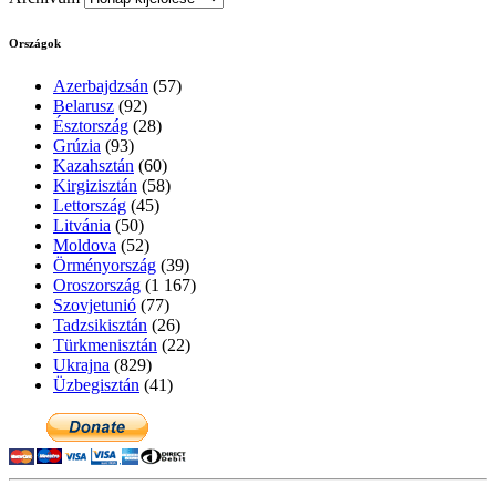
Országok
Azerbajdzsán
(57)
Belarusz
(92)
Észtország
(28)
Grúzia
(93)
Kazahsztán
(60)
Kirgizisztán
(58)
Lettország
(45)
Litvánia
(50)
Moldova
(52)
Örményország
(39)
Oroszország
(1 167)
Szovjetunió
(77)
Tadzsikisztán
(26)
Türkmenisztán
(22)
Ukrajna
(829)
Üzbegisztán
(41)