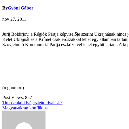
By
Gyóni Gábor
nov 27, 2011
Jurij Boldirjov, a Régiók Pártja képviselője szerint Ukrajnának nincs
Kelet-Ukrajnát és a Krímet csak erőszakkal lehet egy államban tartan
Szovjetunió Kommunista Pártja eszközeivel lehet együtt tartani. A kép
(regnum.ru)
Post Views:
827
Bejegyzés
Timosenko kivégeztette riválisát?
Magyar-ukrán konfliktus
navigáció