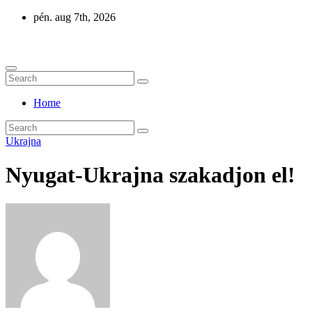
Skip
pén. aug 7th, 2026
to
Eurázsia
content
Home
Ukrajna
Nyugat-Ukrajna szakadjon el!