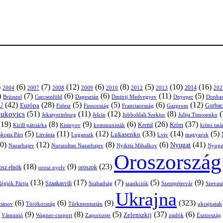
)
(6)
(7)
(12)
(6)
(8)
(5)
(10)
(16)
2004
2007
2008
2009
2010
2013
2014
202
2012
)
(7)
(6)
(6)
(11)
(5)
Brüsszel
Csecsenföld
Dagesztán
Dmitrij Medvegyev
Donbas
Dnyeper
(42)
(28)
(5)
(5)
(6)
(12)
U
Európa
Franciaország
Gazprom
Gorbac
Fidesz
Finnország
(51)
(11)
(12)
(8)
(
nukovics
Jekatyerinburg
Jelcin
Jobboldali Szektor
Julija Timosenko
(19)
(8)
(9)
(6)
(26)
(37)
Krím
Kreml
Kirill pátriárka
Kisinyov
kommunisták
krími tat
(5)
(11)
(12)
(33)
(14)
(5)
Lukasenko
Litvánia
Luganszk
Lviv
krata Párt
magyarok
0)
(12)
(8)
(6)
(41)
Nyugat
Nazarbajev
Nurszultan Nazarbajev
Nyikita Mihalkov
Nyuga
Oroszország
(18)
(9)
(23)
osz elnök
oroszok
orosz nyelv
(13)
(17)
(7)
(5)
(9)
égiók Pártja
Szaakasvili
Szabadság
Szentpétervár
Szevasz
szankciók
Ukrajna
(6)
(6)
(9)
(323)
sinov
Törökország
Türkmenisztán
ukrajnaiak
)
(9)
(8)
(5)
(37)
(6)
Zelenszkij
Vámunió
Wagner-csoport
zsidók
Zaporozsje
Észtország