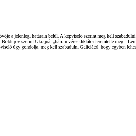
 jövője a jelenlegi határain belül. A képviselő szerint meg kell szabad
i. Boldirjov szerint Ukrajnát „három véres diktátor teremtette meg”: L
viselő úgy gondolja, meg kell szabadulni Galíciától, hogy egyben lehess