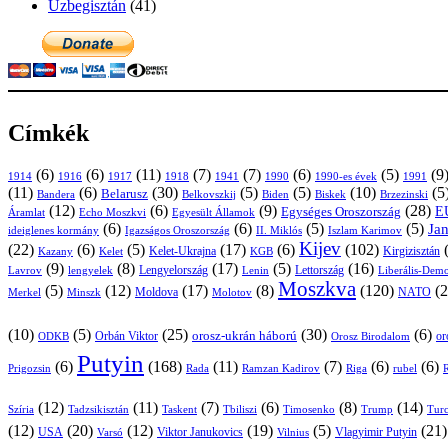
Üzbegisztán
(41)
Címkék
(6)
(6)
(11)
(7)
(7)
(6)
(5)
(9
1914
1916
1917
1918
1941
1990
1991
1990-es évek
(11)
(6)
(30)
(5)
(5)
(10)
(5
Belarusz
Bandera
Biskek
Belkovszkij
Biden
Brzezinski
(12)
(6)
(9)
(28)
E
Egységes Oroszország
Áramlat
Echo Moszkvi
Egyesült Államok
(6)
(6)
(5)
(5)
Ja
ideiglenes kormány
Igazságos Oroszország
II. Miklós
Iszlam Karimov
Kijev
(22)
(6)
(5)
(17)
(6)
(102)
Kirgizisztán
Kazany
Kelet-Ukrajna
KGB
Kelet
(9)
(8)
(17)
(5)
(16)
Lavrov
lengyelek
Lengyelország
Lettország
Lenin
Liberális-Demo
Moszkva
(5)
(12)
(17)
(8)
(120)
(2
NATO
Minszk
Moldova
Molotov
Merkel
(10)
(5)
(25)
(30)
(6)
Orbán Viktor
orosz-ukrán háború
or
Orosz Birodalom
ODKB
Putyin
(6)
(168)
(11)
(7)
(6)
(6)
Prigozsin
Rada
Ramzan Kadirov
Riga
rubel
R
(12)
(11)
(7)
(6)
(8)
(14)
Szíria
Tadzsikisztán
Taskent
Tbiliszi
Timosenko
Trump
Turc
(12)
(20)
(12)
(19)
(5)
(21
USA
Viktor Janukovics
Vlagyimir Putyin
Varsó
Vilnius