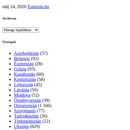
máj 24, 2026
Eurazsia.hu
Archívum
Archívum
Országok
Azerbajdzsán
(57)
Belarusz
(92)
Észtország
(28)
Grúzia
(93)
Kazahsztán
(60)
Kirgizisztán
(58)
Lettország
(45)
Litvánia
(50)
Moldova
(52)
Örményország
(39)
Oroszország
(1 166)
Szovjetunió
(77)
Tadzsikisztán
(26)
Türkmenisztán
(22)
Ukrajna
(829)