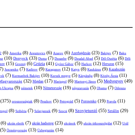
(6)
(8)
(6)
(6)
(23)
(7)
Azerbajdzsán
2
Amerika
Aresztovics
Azarov
Bakijev
Baku
(10)
(33)
(7)
(9)
(5)
(6)
Donyeck
sz
Duma
Dusanbe
Dél-Oszétia
Déli
Dzsalal-Abad
(15)
(6)
(41)
(5)
(12)
(15)
Grúzia
sov
Groznij
Harkov
Herszon
Gyóni Gábor
7)
(7)
(9)
(12)
(8)
(9)
Kazahsztán
Juscsenko
Kadirov
Karaganov
Katyn
Kaukázus
(7)
(10)
(5)
(8)
(11)
árok
Kurmanbek Bakijev
Kárpátalja
Közép-Ázsia
Kurszk megye
(32)
(17)
(6)
(5)
(49)
Medvegyev
Magyarország
Majdan
Mariupol
Martonyi János
(9)
(10)
(19)
(5)
(7)
Németország
t-Ukrajna
németek
Obama
Odessza
népszavazás
(375)
(8)
(5)
(5)
(19)
(11)
Porosenko
oroszországiak
Pravda
Peszkov
Petrográd
(8)
(7)
(9)
(8)
(55)
(29)
Szovjetunió
Sztálin
topol
Szibéria
Szlavjanszk
Szocsi
(6)
(7)
(23)
(9)
(12)
ukrán hadsereg
ukrán elnök
ukránok
ukrán titkosszolgálat
Urál
(5)
(13)
(14)
Örményország
Üzbegisztán