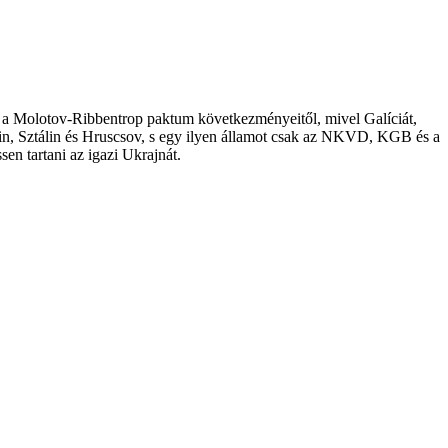
ulni a Molotov-Ribbentrop paktum következményeitől, mivel Galíciát,
enin, Sztálin és Hruscsov, s egy ilyen államot csak az NKVD, KGB és a
en tartani az igazi Ukrajnát.