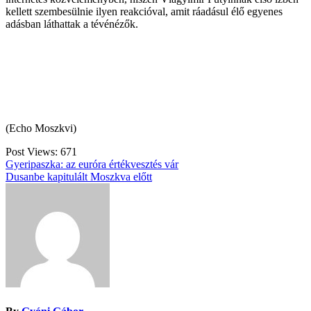
kellett szembesülnie ilyen reakcióval, amit ráadásul élő egyenes
adásban láthattak a tévénézők.
(Echo Moszkvi)
Post Views:
671
Bejegyzés
Gyeripaszka: az euróra értékvesztés vár
Dusanbe kapitulált Moszkva előtt
navigáció