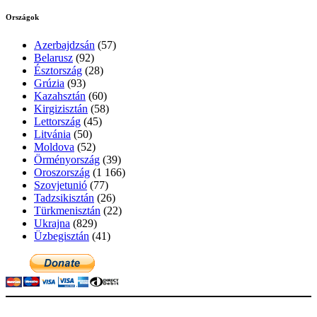
Országok
Azerbajdzsán
(57)
Belarusz
(92)
Észtország
(28)
Grúzia
(93)
Kazahsztán
(60)
Kirgizisztán
(58)
Lettország
(45)
Litvánia
(50)
Moldova
(52)
Örményország
(39)
Oroszország
(1 166)
Szovjetunió
(77)
Tadzsikisztán
(26)
Türkmenisztán
(22)
Ukrajna
(829)
Üzbegisztán
(41)