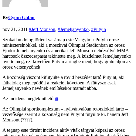
By
Gyóni Gábor
nov 21, 2011
#Jeff Monson
,
#Jemeljanyenko
,
#Putyin
Szokatlan dolog történt vasárnap este Vlagyimir Putyin orosz
miniszterelnökkel, aki a moszkvai Olimpiai Stadionban az orosz
Fjodor Jemeljanyenko és amerikai Jeff Monson nehézsúlyú MMA
harcosok összecsapását tekintette meg. A küzdelmet Jemeljanyenko
nyerte meg, ezt követően Putyin a ringbe ment, hogy gratuláljon az
orosz versenyzőnek.
A közönség viszont kifütyülte a rövid beszédet tartó Putyint, aki
láthatólag meglepődött a reakciót követően. A füttyszó csak
Jemeljanyenko nevének említésekor maradt abba.
Az incidens megtekinthető
itt
.
Az Olimpiai sportkomplexum – nyilvánvalóan retorzióktól tartó –
vezetősége szerint a közönség nem Putyint fütyülte ki, hanem Jeff
Monsont (????).
A tegnap este történt incidens aktív viták tárgyát képezi az orosz
internetes közvéleményben, hiszen Vlagyimir Putyinnak első ízben