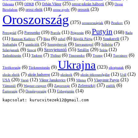
(10)
(5)
(25)
(30)
Orbán Viktor
orosz-ukrán háború
Odessza
Orosz
ODKB
(6)
(18)
(9)
(23)
orosz elnök
oroszok
Birodalom
orosz nyelv
Oroszország
(375)
(8)
(5)
oroszországiak
Peszkov
Putyin
(5)
(19)
(11)
(6)
(168)
Porosenko
Pravda
Prigozsin
Rada
Petrográd
(11)
(7)
(6)
(6)
(13)
(17)
Ramzan Kadirov
Riga
rubel
Régiók Pártja
Szaakasvili
(7)
(5)
(9)
(8)
(7)
Szabadság
Szentpétervár
Szevasztopol
Szibéria
szankciók
(9)
(8)
(55)
(29)
(12)
Szovjetunió
Sztálin
Szlavjanszk
Szocsi
Szíria
(11)
(7)
(6)
(8)
(14)
(6)
Tadzsikisztán
Taskent
Tbiliszi
Timosenko
Trump
Turcsinov
Ukrajna
(6)
(9)
(323)
(6)
Törökország
Türkmenisztán
ukrajnaiak
(7)
(23)
(9)
(12)
(12)
ukrán hadsereg
ukrán elnök
ukránok
ukrán titkosszolgálat
Urál
(20)
(12)
(19)
(5)
(21)
USA
Viktor Janukovics
Vlagyimir Putyin
Varsó
Vilnius
(9)
(8)
(5)
(37)
(6)
Zelenszkij
Vámunió
Wagner-csoport
zsidók
Zaporozsje
(5)
(13)
(14)
Örményország
Üzbegisztán
Észtország
kapcsolat: kurucvitezek12@gmail.com