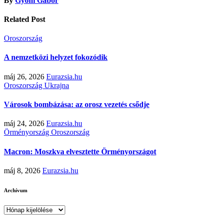
By
Gyóni Gábor
Related Post
Oroszország
A nemzetközi helyzet fokozódik
máj 26, 2026
Eurazsia.hu
Oroszország
Ukrajna
Városok bombázása: az orosz vezetés csődje
máj 24, 2026
Eurazsia.hu
Örményország
Oroszország
Macron: Moszkva elvesztette Örményországot
máj 8, 2026
Eurazsia.hu
Archívum
Archívum