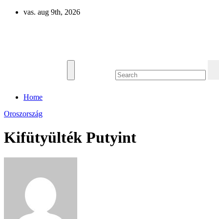
Skip
vas. aug 9th, 2026
to
content
Eurázsia
Home
Oroszország
Kifütyülték Putyint