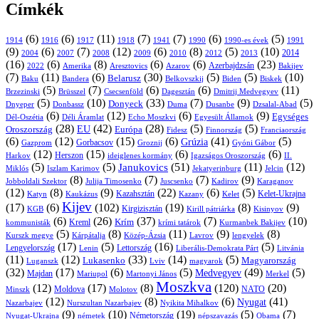
Címkék
(6)
(6)
(11)
(7)
(7)
(6)
(5)
1914
1916
1917
1918
1941
1990
1991
1990-es évek
(9)
(6)
(7)
(12)
(6)
(8)
(5)
(10)
2004
2007
2008
2009
2010
2013
2014
2012
(16)
(6)
(8)
(6)
(6)
(23)
Azerbajdzsán
2022
Amerika
Aresztovics
Azarov
Bakijev
(7)
(11)
(6)
(30)
(5)
(5)
(10)
Belarusz
Baku
Bandera
Biskek
Belkovszkij
Biden
(5)
(7)
(6)
(6)
(11)
Brüsszel
Csecsenföld
Dagesztán
Dmitrij Medvegyev
Brzezinski
(5)
(10)
(33)
(7)
(9)
(5)
Donyeck
Donbassz
Duma
Dusanbe
Dnyeper
Dzsalal-Abad
(6)
(12)
(6)
(9)
Egységes
Dél-Oszétia
Déli Áramlat
Echo Moszkvi
Egyesült Államok
(28)
(42)
(28)
(5)
(5)
EU
Oroszország
Európa
Franciaország
Fidesz
Finnország
(6)
(12)
(15)
(6)
(41)
(5)
Grúzia
Gazprom
Gorbacsov
Groznij
Gyóni Gábor
(12)
(15)
(6)
(6)
Harkov
Herszon
ideiglenes kormány
Igazságos Oroszország
II.
(5)
(5)
(51)
(11)
(12)
Janukovics
Jekatyerinburg
Jelcin
Miklós
Iszlam Karimov
(8)
(7)
(7)
(9)
Jobboldali Szektor
Julija Timosenko
Juscsenko
Kadirov
Karaganov
(12)
(8)
(9)
(22)
(6)
(5)
Kazahsztán
Katyn
Kaukázus
Kazany
Kelet-Ukrajna
Kelet
Kijev
(17)
(6)
(102)
(19)
(8)
(9)
Kirgizisztán
KGB
Kirill pátriárka
Kisinyov
(6)
(26)
(37)
(7)
(10)
Krím
Kreml
kommunisták
krími tatárok
Kurmanbek Bakijev
(5)
(8)
(11)
(9)
(8)
Kárpátalja
Közép-Ázsia
Lavrov
lengyelek
Kurszk megye
(17)
(5)
(16)
(5)
Lengyelország
Lettország
Litvánia
Lenin
Liberális-Demokrata Párt
(11)
(12)
(33)
(14)
(5)
Lukasenko
Magyarország
Luganszk
Lviv
magyarok
(32)
(17)
(6)
(5)
(49)
(5)
Medvegyev
Majdan
Mariupol
Martonyi János
Merkel
Moszkva
(12)
(17)
(8)
(120)
(20)
NATO
Minszk
Moldova
Molotov
(12)
(8)
(6)
(41)
Nyugat
Nazarbajev
Nurszultan Nazarbajev
Nyikita Mihalkov
(9)
(10)
(19)
(5)
(7)
Németország
Nyugat-Ukrajna
németek
Obama
népszavazás