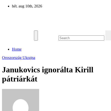
Skip
hét. aug 10th, 2026
to
content
Eurázsia
Home
Oroszország
Ukrajna
Janukovics ignorálta Kirill
pátriárkát