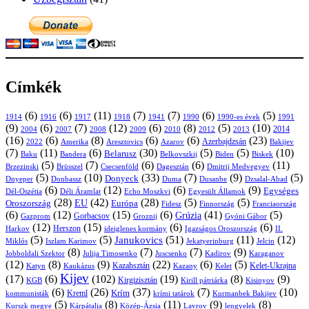
Címkék
(6)
(6)
(11)
(7)
(7)
(6)
(5)
1914
1916
1917
1918
1941
1990
1991
1990-es évek
(9)
(6)
(7)
(12)
(6)
(8)
(5)
(10)
2004
2007
2008
2009
2010
2013
2014
2012
(16)
(6)
(8)
(6)
(6)
(23)
Azerbajdzsán
2022
Amerika
Aresztovics
Azarov
Bakijev
(7)
(11)
(6)
(30)
(5)
(5)
(10)
Belarusz
Baku
Bandera
Biskek
Belkovszkij
Biden
(5)
(7)
(6)
(6)
(11)
Brüsszel
Csecsenföld
Dagesztán
Dmitrij Medvegyev
Brzezinski
(5)
(10)
(33)
(7)
(9)
(5)
Donyeck
Donbassz
Duma
Dusanbe
Dnyeper
Dzsalal-Abad
(6)
(12)
(6)
(9)
Egységes
Dél-Oszétia
Déli Áramlat
Echo Moszkvi
Egyesült Államok
(28)
(42)
(28)
(5)
(5)
EU
Oroszország
Európa
Franciaország
Fidesz
Finnország
(6)
(12)
(15)
(6)
(41)
(5)
Grúzia
Gazprom
Gorbacsov
Groznij
Gyóni Gábor
(12)
(15)
(6)
(6)
Harkov
Herszon
ideiglenes kormány
Igazságos Oroszország
II.
(5)
(5)
(51)
(11)
(12)
Janukovics
Jekatyerinburg
Jelcin
Miklós
Iszlam Karimov
(8)
(7)
(7)
(9)
Jobboldali Szektor
Julija Timosenko
Juscsenko
Kadirov
Karaganov
(12)
(8)
(9)
(22)
(6)
(5)
Kazahsztán
Katyn
Kaukázus
Kazany
Kelet-Ukrajna
Kelet
Kijev
(17)
(6)
(102)
(19)
(8)
(9)
Kirgizisztán
KGB
Kirill pátriárka
Kisinyov
(6)
(26)
(37)
(7)
(10)
Krím
Kreml
kommunisták
krími tatárok
Kurmanbek Bakijev
(5)
(8)
(11)
(9)
(8)
Kárpátalja
Közép-Ázsia
Lavrov
lengyelek
Kurszk megye