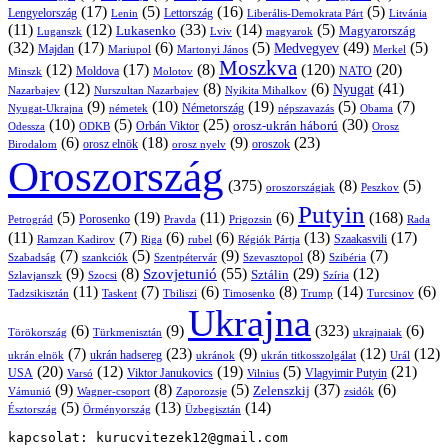
(17)
(5)
(16)
(5)
Lengyelország
Lettország
Litvánia
Lenin
Liberális-Demokrata Párt
(11)
(12)
(33)
(14)
(5)
Lukasenko
Magyarország
Luganszk
Lviv
magyarok
(32)
(17)
(6)
(5)
(49)
(5)
Medvegyev
Majdan
Mariupol
Martonyi János
Merkel
Moszkva
(12)
(17)
(8)
(120)
(20)
NATO
Minszk
Moldova
Molotov
(12)
(8)
(6)
(41)
Nyugat
Nazarbajev
Nurszultan Nazarbajev
Nyikita Mihalkov
(9)
(10)
(19)
(5)
(7)
Németország
Nyugat-Ukrajna
németek
Obama
népszavazás
(10)
(5)
(25)
(30)
Orbán Viktor
orosz-ukrán háború
Odessza
Orosz
ODKB
(6)
(18)
(9)
(23)
orosz elnök
oroszok
Birodalom
orosz nyelv
Oroszország
(375)
(8)
(5)
oroszországiak
Peszkov
Putyin
(5)
(19)
(11)
(6)
(168)
Porosenko
Pravda
Prigozsin
Rada
Petrográd
(11)
(7)
(6)
(6)
(13)
(17)
Ramzan Kadirov
Riga
rubel
Régiók Pártja
Szaakasvili
(7)
(5)
(9)
(8)
(7)
Szabadság
Szentpétervár
Szevasztopol
Szibéria
szankciók
(9)
(8)
(55)
(29)
(12)
Szovjetunió
Sztálin
Szlavjanszk
Szocsi
Szíria
(11)
(7)
(6)
(8)
(14)
(6)
Tadzsikisztán
Taskent
Tbiliszi
Timosenko
Trump
Turcsinov
Ukrajna
(6)
(9)
(323)
(6)
Törökország
Türkmenisztán
ukrajnaiak
(7)
(23)
(9)
(12)
(12)
ukrán hadsereg
ukrán elnök
ukránok
ukrán titkosszolgálat
Urál
(20)
(12)
(19)
(5)
(21)
USA
Viktor Janukovics
Vlagyimir Putyin
Varsó
Vilnius
(9)
(8)
(5)
(37)
(6)
Zelenszkij
Vámunió
Wagner-csoport
zsidók
Zaporozsje
(5)
(13)
(14)
Örményország
Üzbegisztán
Észtország
kapcsolat: kurucvitezek12@gmail.com