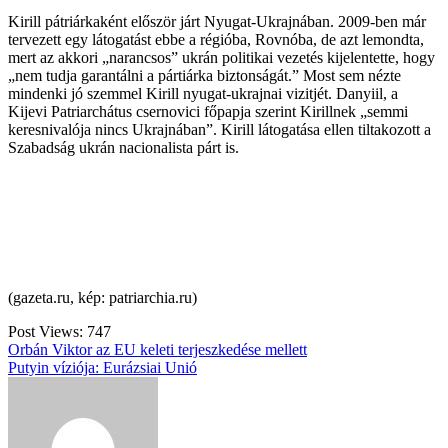
Kirill pátriárkaként először járt Nyugat-Ukrajnában. 2009-ben már
tervezett egy látogatást ebbe a régióba, Rovnóba, de azt lemondta,
mert az akkori „narancsos” ukrán politikai vezetés kijelentette, hogy
„nem tudja garantálni a pártiárka biztonságát.” Most sem nézte
mindenki jó szemmel Kirill nyugat-ukrajnai vizitjét. Danyiil, a
Kijevi Patriarchátus csernovici főpapja szerint Kirillnek „semmi
keresnivalója nincs Ukrajnában”. Kirill látogatása ellen tiltakozott a
Szabadság ukrán nacionalista párt is.
(gazeta.ru, kép: patriarchia.ru)
Post Views:
747
Bejegyzés
Orbán Viktor az EU keleti terjeszkedése mellett
Putyin víziója: Eurázsiai Unió
navigáció