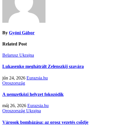
By
Gyóni Gábor
Related Post
Belarusz
Ukrajna
Lukasenko meghátrált Zelenszkij szavára
jún 24, 2026
Eurazsia.hu
Oroszország
A nemzetközi helyzet fokozódik
máj 26, 2026
Eurazsia.hu
Oroszország
Ukrajna
Városok bombázása: az orosz vezetés csődje