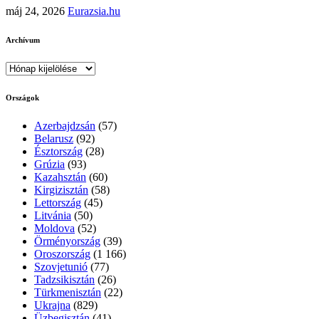
máj 24, 2026
Eurazsia.hu
Archívum
Archívum
Országok
Azerbajdzsán
(57)
Belarusz
(92)
Észtország
(28)
Grúzia
(93)
Kazahsztán
(60)
Kirgizisztán
(58)
Lettország
(45)
Litvánia
(50)
Moldova
(52)
Örményország
(39)
Oroszország
(1 166)
Szovjetunió
(77)
Tadzsikisztán
(26)
Türkmenisztán
(22)
Ukrajna
(829)
Üzbegisztán
(41)