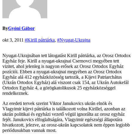
By
Gyóni Gábor
okt 3, 2011
#Kirill pátriárka
,
#Nyugat-Ukrajna
Nyugat-Ukrajnában tett látogatást Kirill pátriárka, az Orosz Ortodox
Egyház feje. Kirill a nyugat-ukrajnai Csernovci megyében tett
vizitet, ahol jelenleg is nagyon erősek az Orosz Ortodox Egyház
pozíciói. Ebben a nyugat-ukrajnai megyében az Orosz Ortodox
Egyház alá 412 egyházközösség tartozik, a Kijevi Patriarchátus
(Ukrán Ortodox Egyház) alá viszont csak 154, az Ukrán Autokefál
Ortodox Egyház 4, a görögkatolikusok 25 egyházközséggel
rendelkeznek.
Az eredeti tervek szerint Viktor Janukovics ukrán elnök és
Vlagyimir kijevi pátriárka is találkozott volna Kirillel, azonban az
ukrán politikai és egyházi vezető végül ignorálta az orosz egyház
fejét. Janukovics elfoglaltságára, Vlagyimir egészségi állapotára
hivatkozott, jelezve, az orosz-ukrán kapcsolatok nem éppen legjobb
periódusukban vannak most.