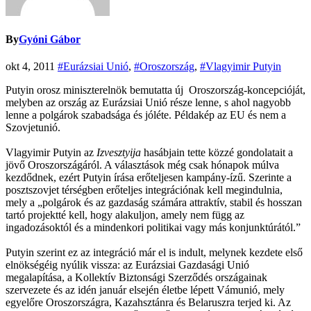
By
Gyóni Gábor
okt 4, 2011
#Eurázsiai Unió
,
#Oroszország
,
#Vlagyimir Putyin
Putyin orosz miniszterelnök bemutatta új Oroszország-koncepcióját,
melyben az ország az Eurázsiai Unió része lenne, s ahol nagyobb
lenne a polgárok szabadsága és jóléte. Példakép az EU és nem a
Szovjetunió.
Vlagyimir Putyin az
Izvesztyija
hasábjain tette közzé gondolatait a
jövő Oroszországáról. A választások még csak hónapok múlva
kezdődnek, ezért Putyin írása erőteljesen kampány-ízű. Szerinte a
posztszovjet térségben erőteljes integrációnak kell megindulnia,
mely a „polgárok és az gazdaság számára attraktív, stabil és hosszan
tartó projektté kell, hogy alakuljon, amely nem függ az
ingadozásoktól és a mindenkori politikai vagy más konjunktúrától.”
Putyin szerint ez az integráció már el is indult, melynek kezdete első
elnökségéig nyúlik vissza: az Eurázsiai Gazdasági Unió
megalapítása, a Kollektív Biztonsági Szerződés országainak
szervezete és az idén január elsején életbe lépett Vámunió, mely
egyelőre Oroszországra, Kazahsztánra és Belaruszra terjed ki. Az