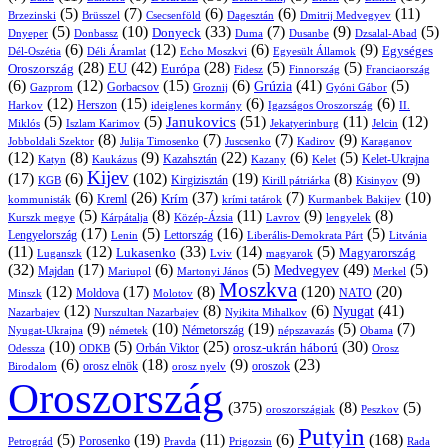
(5)
(7)
(6)
(6)
(11)
Brüsszel
Csecsenföld
Dagesztán
Dmitrij Medvegyev
Brzezinski
(5)
(10)
(33)
(7)
(9)
(5)
Donyeck
Donbassz
Duma
Dusanbe
Dnyeper
Dzsalal-Abad
(6)
(12)
(6)
(9)
Egységes
Dél-Oszétia
Déli Áramlat
Echo Moszkvi
Egyesült Államok
(28)
(42)
(28)
(5)
(5)
EU
Oroszország
Európa
Franciaország
Fidesz
Finnország
(6)
(12)
(15)
(6)
(41)
(5)
Grúzia
Gazprom
Gorbacsov
Groznij
Gyóni Gábor
(12)
(15)
(6)
(6)
Harkov
Herszon
ideiglenes kormány
Igazságos Oroszország
II.
(5)
(5)
(51)
(11)
(12)
Janukovics
Jekatyerinburg
Jelcin
Miklós
Iszlam Karimov
(8)
(7)
(7)
(9)
Jobboldali Szektor
Julija Timosenko
Juscsenko
Kadirov
Karaganov
(12)
(8)
(9)
(22)
(6)
(5)
Kazahsztán
Katyn
Kaukázus
Kazany
Kelet-Ukrajna
Kelet
Kijev
(17)
(6)
(102)
(19)
(8)
(9)
Kirgizisztán
KGB
Kirill pátriárka
Kisinyov
(6)
(26)
(37)
(7)
(10)
Krím
Kreml
kommunisták
krími tatárok
Kurmanbek Bakijev
(5)
(8)
(11)
(9)
(8)
Kárpátalja
Közép-Ázsia
Lavrov
lengyelek
Kurszk megye
(17)
(5)
(16)
(5)
Lengyelország
Lettország
Litvánia
Lenin
Liberális-Demokrata Párt
(11)
(12)
(33)
(14)
(5)
Lukasenko
Magyarország
Luganszk
Lviv
magyarok
(32)
(17)
(6)
(5)
(49)
(5)
Medvegyev
Majdan
Mariupol
Martonyi János
Merkel
Moszkva
(12)
(17)
(8)
(120)
(20)
NATO
Minszk
Moldova
Molotov
(12)
(8)
(6)
(41)
Nyugat
Nazarbajev
Nurszultan Nazarbajev
Nyikita Mihalkov
(9)
(10)
(19)
(5)
(7)
Németország
Nyugat-Ukrajna
németek
Obama
népszavazás
(10)
(5)
(25)
(30)
Orbán Viktor
orosz-ukrán háború
Odessza
Orosz
ODKB
(6)
(18)
(9)
(23)
orosz elnök
oroszok
Birodalom
orosz nyelv
Oroszország
(375)
(8)
(5)
oroszországiak
Peszkov
Putyin
(5)
(19)
(11)
(6)
(168)
Porosenko
Pravda
Prigozsin
Rada
Petrográd