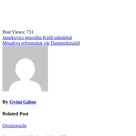
Post Views:
731
Bejegyzés
Janukovics ignorálta Kirill pátriárkát
Moszkva reformokat vár Damaszkusztól
navigáció
By
Gyóni Gábor
Related Post
Oroszország