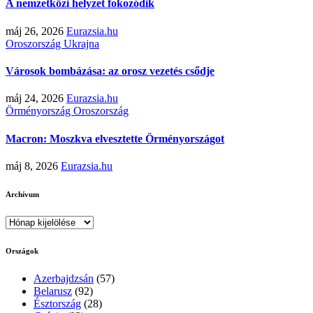
A nemzetközi helyzet fokozódik
máj 26, 2026
Eurazsia.hu
Oroszország
Ukrajna
Városok bombázása: az orosz vezetés csődje
máj 24, 2026
Eurazsia.hu
Örményország
Oroszország
Macron: Moszkva elvesztette Örményországot
máj 8, 2026
Eurazsia.hu
Archívum
Archívum
Országok
Azerbajdzsán
(57)
Belarusz
(92)
Észtország
(28)