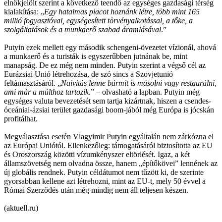
elnökjelölt szerint a következő teendő az egységes gazdasági térség
kialakítása: „
Egy hatalmas piacot hoznánk létre, több mint 165
millió fogyasztóval, egységesített törvényalkotással, a tőke, a
szolgáltatások és a munkaerő szabad áramlásával
.”
Putyin ezek mellett egy második schengeni-övezetet vízionál, ahová
a munkaerő és a turisták is egyszerűbben jutnának be, mint
manapság. De ez még nem minden. Putyin szerint a végső cél az
Eurázsiai Unió létrehozása, de szó sincs a Szovjetunió
feltámasztásáról. „
Naivitás lenne bármit is másolni vagy restaurálni,
ami már a múlthoz tartozik
.” – olvasható a lapban. Putyin még
egységes valuta bevezetését sem tartja kizártnak, hiszen a csendes-
óceániai-ázsiai terület gazdasági boom-jából még Európa is jócskán
profitálhat.
Megválasztása esetén Vlagyimir Putyin egyáltalán nem zárkózna el
az Európai Uniótól. Ellenkezőleg: támogatásáról biztosította az EU
és Oroszország közötti vízumkényszer eltörlését. Igaz, a két
államszövetség nem olvadna össze, hanem „építőkövei” lennének az
új globális rendnek. Putyin céldátumot nem tűzött ki, de szerinte
gyorsabban kellene azt létrehozni, mint az EU-t, mely 50 évvel a
Római Szerződés után még mindig nem áll teljesen készen.
(aktuell.ru)