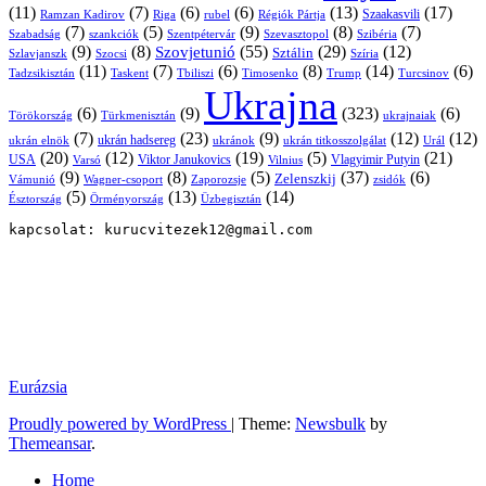
(11)
(7)
(6)
(6)
(13)
(17)
Ramzan Kadirov
Riga
rubel
Régiók Pártja
Szaakasvili
(7)
(5)
(9)
(8)
(7)
Szabadság
Szentpétervár
Szevasztopol
Szibéria
szankciók
(9)
(8)
(55)
(29)
(12)
Szovjetunió
Sztálin
Szlavjanszk
Szocsi
Szíria
(11)
(7)
(6)
(8)
(14)
(6)
Tadzsikisztán
Taskent
Tbiliszi
Timosenko
Trump
Turcsinov
Ukrajna
(6)
(9)
(323)
(6)
Törökország
Türkmenisztán
ukrajnaiak
(7)
(23)
(9)
(12)
(12)
ukrán hadsereg
ukrán elnök
ukránok
ukrán titkosszolgálat
Urál
(20)
(12)
(19)
(5)
(21)
USA
Viktor Janukovics
Vlagyimir Putyin
Varsó
Vilnius
(9)
(8)
(5)
(37)
(6)
Zelenszkij
Vámunió
Wagner-csoport
zsidók
Zaporozsje
(5)
(13)
(14)
Örményország
Üzbegisztán
Észtország
kapcsolat: kurucvitezek12@gmail.com
Eurázsia
Proudly powered by WordPress
|
Theme:
Newsbulk
by
Themeansar
.
Home