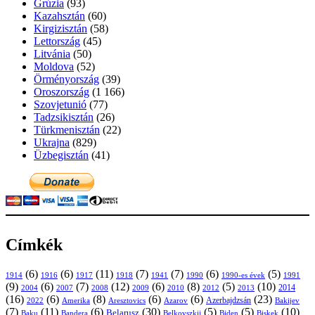
Grúzia
(93)
Kazahsztán
(60)
Kirgizisztán
(58)
Lettország
(45)
Litvánia
(50)
Moldova
(52)
Örményország
(39)
Oroszország
(1 166)
Szovjetunió
(77)
Tadzsikisztán
(26)
Türkmenisztán
(22)
Ukrajna
(829)
Üzbegisztán
(41)
Címkék
(6)
(6)
(11)
(7)
(7)
(6)
(5)
1914
1916
1917
1918
1941
1990
1991
1990-es évek
(9)
(6)
(7)
(12)
(6)
(8)
(5)
(10)
2004
2007
2008
2009
2010
2013
2014
2012
(16)
(6)
(8)
(6)
(6)
(23)
Azerbajdzsán
2022
Amerika
Aresztovics
Azarov
Bakijev
(7)
(11)
(6)
(30)
(5)
(5)
(10)
Belarusz
Baku
Bandera
Biskek
Belkovszkij
Biden