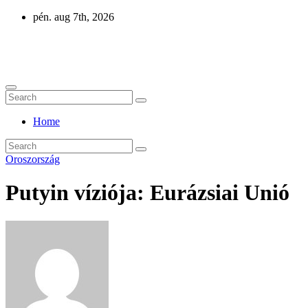
Skip
pén. aug 7th, 2026
to
content
Eurázsia
Home
Oroszország
Putyin víziója: Eurázsiai Unió