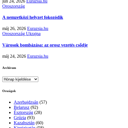
jún 24, 2026
Eurazsia.hu
Oroszország
A nemzetközi helyzet fokozódik
máj 26, 2026
Eurazsia.hu
Oroszország
Ukrajna
Városok bombázása: az orosz vezetés csődje
máj 24, 2026
Eurazsia.hu
Archívum
Archívum
Országok
Azerbajdzsán
(57)
Belarusz
(92)
Észtország
(28)
Grúzia
(93)
Kazahsztán
(60)
Kirgizisztán
(58)