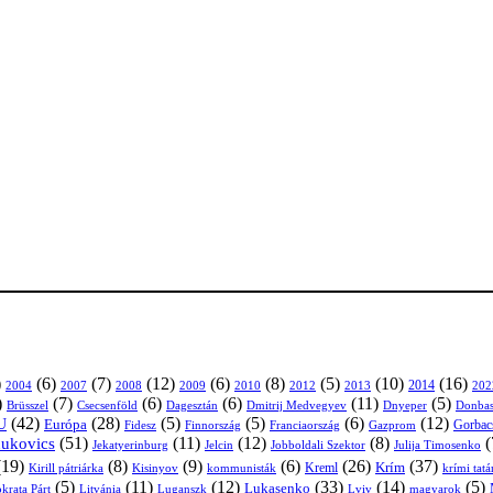
)
(6)
(7)
(12)
(6)
(8)
(5)
(10)
(16)
2004
2007
2008
2009
2010
2013
2014
202
2012
)
(7)
(6)
(6)
(11)
(5)
Brüsszel
Csecsenföld
Dagesztán
Dmitrij Medvegyev
Donbas
Dnyeper
(42)
(28)
(5)
(5)
(6)
(12)
U
Európa
Franciaország
Gazprom
Gorbac
Fidesz
Finnország
(51)
(11)
(12)
(8)
(
nukovics
Jekatyerinburg
Jelcin
Jobboldali Szektor
Julija Timosenko
(19)
(8)
(9)
(6)
(26)
(37)
Krím
Kreml
Kirill pátriárka
Kisinyov
kommunisták
krími tat
(5)
(11)
(12)
(33)
(14)
(5)
Lukasenko
Litvánia
Luganszk
Lviv
krata Párt
magyarok