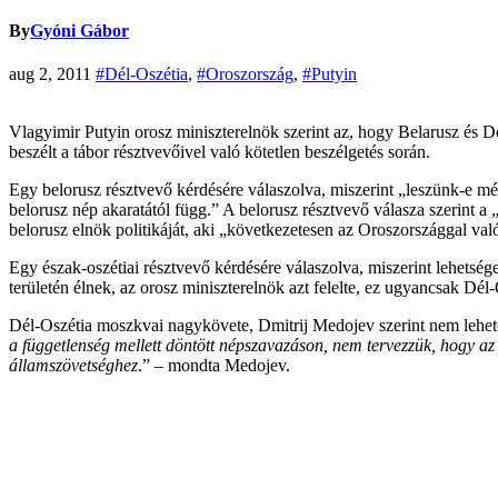
By
Gyóni Gábor
aug 2, 2011
#Dél-Oszétia
,
#Oroszország
,
#Putyin
Vlagyimir Putyin orosz miniszterelnök szerint az, hogy Belarusz és Dé
beszélt a tábor résztvevőivel való kötetlen beszélgetés során.
Egy belorusz résztvevő kérdésére válaszolva, miszerint „leszünk-e még
belorusz nép akaratától függ.” A belorusz résztvevő válasza szerint a 
belorusz elnök politikáját, aki „következetesen az Oroszországgal való 
Egy észak-oszétiai résztvevő kérdésére válaszolva, miszerint lehetsé
területén élnek, az orosz miniszterelnök azt felelte, ez ugyancsak Dél
Dél-Oszétia moszkvai nagykövete, Dmitrij Medojev szerint nem lehete
a függetlenség mellett döntött népszavazáson, nem tervezzük, hogy az
államszövetséghez
.” – mondta Medojev.