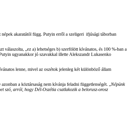
népek akaratától függ. Putyin erről a szeligeri ifjúsági táborban
 válaszolta, „ez a) lehetséges b) szerfölött kívánatos, és 100 %-ban a
”. Putyin ugyanakkor jó szavakkal illette Alekszandr Lukasenko
ívánatos lenne, mivel az oszétok jelenleg két különböző állam
azonban a köztársaság nem kívánja feladni függetlenségét. „
Népünk
t szó, arról, hogy Dél-Oszétia csatlakozik a belorusz-orosz