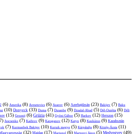
(6)
(8)
(6)
(6)
(23)
(7)
Azerbajdzsán
2
Amerika
Aresztovics
Azarov
Bakijev
Baku
(10)
(33)
(7)
(9)
(5)
(6)
Donyeck
sz
Duma
Dusanbe
Dél-Oszétia
Déli
Dzsalal-Abad
(15)
(6)
(41)
(5)
(12)
(15)
Grúzia
sov
Groznij
Harkov
Herszon
Gyóni Gábor
7)
(7)
(9)
(12)
(8)
(9)
Kazahsztán
Juscsenko
Kadirov
Karaganov
Katyn
Kaukázus
(7)
(10)
(5)
(8)
(11)
árok
Kurmanbek Bakijev
Kárpátalja
Közép-Ázsia
Kurszk megye
(32)
(17)
(6)
(5)
(49)
Medvegyev
Magyarország
Majdan
Mariupol
Martonyi János