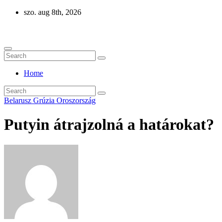
Skip
szo. aug 8th, 2026
to
Eurázsia
content
Home
Belarusz
Grúzia
Oroszország
Putyin átrajzolná a határokat?