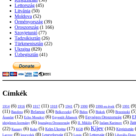
Lettország
(45)
Litvánia
(50)
Moldova
(52)
Örményország
(39)
Oroszország
(1 166)
Szovjetunió
(77)
Tadzsikisztán
(26)
Türkmenisztán
(22)
Ukrajna
(829)
Üzbegisztán
(41)
Címkék
(6)
(6)
(11)
(7)
(7)
(6)
(5)
(9
1914
1916
1917
1918
1941
1990
1991
1990-es évek
(11)
(6)
(30)
(5)
(5)
(10)
(5
Belarusz
Bandera
Biskek
Belkovszkij
Biden
Brzezinski
(12)
(6)
(9)
(28)
E
Egységes Oroszország
Áramlat
Echo Moszkvi
Egyesült Államok
(6)
(6)
(5)
(5)
Ja
ideiglenes kormány
Igazságos Oroszország
II. Miklós
Iszlam Karimov
Kijev
(22)
(6)
(5)
(17)
(6)
(102)
Kirgizisztán
Kazany
Kelet-Ukrajna
KGB
Kelet
(9)
(8)
(17)
(5)
(16)
Lavrov
lengyelek
Lengyelország
Lettország
Lenin
Liberális-Demo