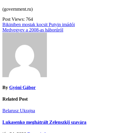
(government.ru)
Post Views:
764
Bejegyzés
Bikiniben mostak kocsit Putyin imádói
Medvegyev a 2008-as háborúról
navigáció
By
Gyóni Gábor
Related Post
Belarusz
Ukrajna
Lukasenko meghátrált Zelenszkij szavára