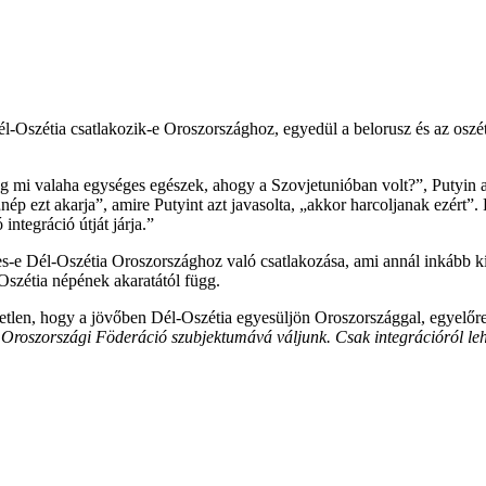
l-Oszétia csatlakozik-e Oroszországhoz, egyedül a belorusz és az oszét 
 mi valaha egységes egészek, ahogy a Szovjetunióban volt?”, Putyin azt
„nép ezt akarja”, amire Putyint azt javasolta, „akkor harcoljanak ezért
integráció útját járja.”
ges-e Dél-Oszétia Oroszországhoz való csatlakozása, ami annál inkább k
-Oszétia népének akaratától függ.
tlen, hogy a jövőben Dél-Oszétia egyesüljön Oroszországgal, egyelőre 
 Oroszországi Föderáció szubjektumává váljunk. Csak integrációról lehe