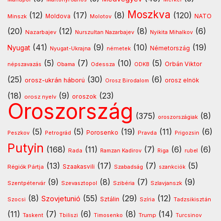
Moszkva
(12)
(17)
(8)
(120)
NATO
Minszk
Moldova
Molotov
(20)
(12)
(8)
(6)
Nazarbajev
Nurszultan Nazarbajev
Nyikita Mihalkov
(41)
(9)
(10)
(19)
Nyugat
Nyugat-Ukrajna
németek
Németország
(5)
(7)
(10)
(5)
Orbán Viktor
Odessza
népszavazás
Obama
ODKB
(25)
(30)
(6)
orosz-ukrán háború
orosz elnök
Orosz Birodalom
(18)
(9)
(23)
oroszok
orosz nyelv
Oroszország
(375)
(8)
oroszországiak
(5)
(5)
(19)
(11)
(6)
Porosenko
Pravda
Peszkov
Petrográd
Prigozsin
Putyin
(168)
(11)
(7)
(6)
(6)
Rada
Ramzan Kadirov
Riga
rubel
(13)
(17)
(7)
(5)
Régiók Pártja
Szaakasvili
Szabadság
szankciók
(9)
(8)
(7)
(9)
Szentpétervár
Szevasztopol
Szlavjanszk
Szibéria
(8)
(55)
(29)
(12)
Szovjetunió
Sztálin
Szocsi
Szíria
Tadzsikisztán
(11)
(7)
(6)
(8)
(14)
Timosenko
Trump
Taskent
Tbiliszi
Turcsinov