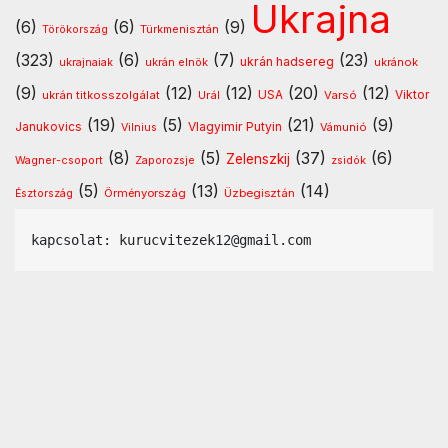
Ukrajna
(6)
(6)
(9)
Türkmenisztán
Törökország
(323)
(6)
(7)
(23)
ukrán hadsereg
ukránok
ukrajnaiak
ukrán elnök
(9)
(12)
(12)
(20)
(12)
USA
ukrán titkosszolgálat
Urál
Varsó
Viktor
(19)
(5)
(21)
(9)
Vlagyimir Putyin
Janukovics
Vámunió
Vilnius
(8)
(5)
(37)
(6)
Zelenszkij
Wagner-csoport
Zaporozsje
zsidók
(5)
(13)
(14)
Örményország
Üzbegisztán
Észtország
kapcsolat: kurucvitezek12@gmail.com