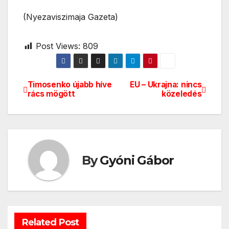
(Nyezaviszimaja Gazeta)
Post Views:
809
Timosenko újabb híve
EU – Ukrajna: nincs
Bejegyzés
rács mögött
közeledés
navigáció
By
Gyóni Gábor
Related Post