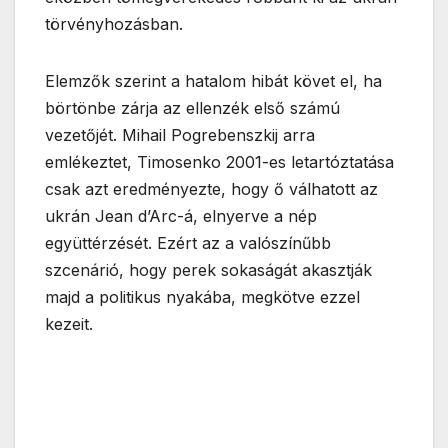
törvényhozásban.
Elemzők szerint a hatalom hibát követ el, ha
börtönbe zárja az ellenzék első számú
vezetőjét. Mihail Pogrebenszkij arra
emlékeztet, Timosenko 2001-es letartóztatása
csak azt eredményezte, hogy ő válhatott az
ukrán Jean d’Arc-á, elnyerve a nép
együttérzését. Ezért az a valószínűbb
szcenárió, hogy perek sokaságát akasztják
majd a politikus nyakába, megkötve ezzel
kezeit.