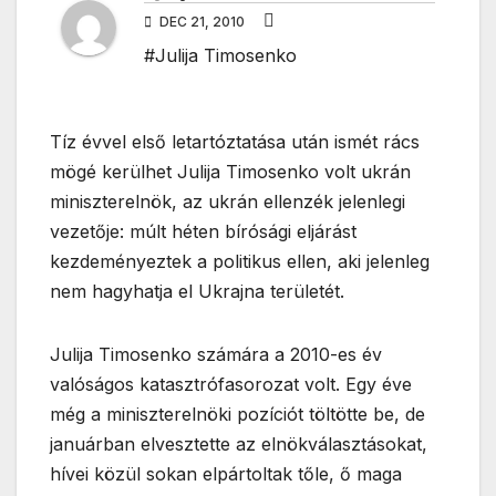
DEC 21, 2010
#Julija Timosenko
Tíz évvel első letartóztatása után ismét rács
mögé kerülhet Julija Timosenko volt ukrán
miniszterelnök, az ukrán ellenzék jelenlegi
vezetője: múlt héten bírósági eljárást
kezdeményeztek a politikus ellen, aki jelenleg
nem hagyhatja el Ukrajna területét.
Julija Timosenko számára a 2010-es év
valóságos katasztrófasorozat volt. Egy éve
még a miniszterelnöki pozíciót töltötte be, de
januárban elvesztette az elnökválasztásokat,
hívei közül sokan elpártoltak tőle, ő maga