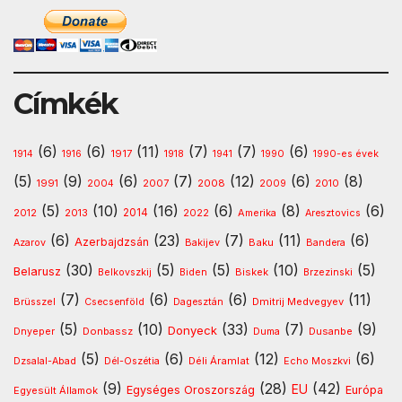
Címkék
(6)
(6)
(11)
(7)
(7)
(6)
1917
1914
1916
1918
1941
1990
1990-es évek
(5)
(9)
(6)
(7)
(12)
(6)
(8)
1991
2008
2010
2004
2007
2009
(5)
(10)
(16)
(6)
(8)
(6)
2013
2014
Amerika
2012
2022
Aresztovics
(6)
(23)
(7)
(11)
(6)
Azerbajdzsán
Baku
Azarov
Bakijev
Bandera
(30)
(5)
(5)
(10)
(5)
Belarusz
Biskek
Belkovszkij
Biden
Brzezinski
(7)
(6)
(6)
(11)
Dmitrij Medvegyev
Brüsszel
Csecsenföld
Dagesztán
(5)
(10)
(33)
(7)
(9)
Donyeck
Donbassz
Dusanbe
Dnyeper
Duma
(5)
(6)
(12)
(6)
Déli Áramlat
Dzsalal-Abad
Dél-Oszétia
Echo Moszkvi
(9)
(28)
(42)
EU
Egységes Oroszország
Európa
Egyesült Államok