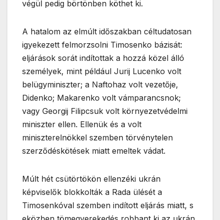
végül pedig börtönben köthet ki.
A hatalom az elmúlt időszakban céltudatosan
igyekezett felmorzsolni Timosenko bázisát:
eljárások sorát indítottak a hozzá közel álló
személyek, mint például Jurij Lucenko volt
belügyminiszter; a Naftohaz volt vezetője,
Didenko; Makarenko volt vámparancsnok;
vagy Georgij Filipcsuk volt környezetvédelmi
miniszter ellen. Ellenük és a volt
miniszterelnökkel szemben törvénytelen
szerződéskötések miatt emeltek vádat.
Múlt hét csütörtökön ellenzéki ukrán
képviselők blokkolták a Rada ülését a
Timosenkóval szemben indított eljárás miatt, s
eközben tömegverekedés robbant ki az ukrán