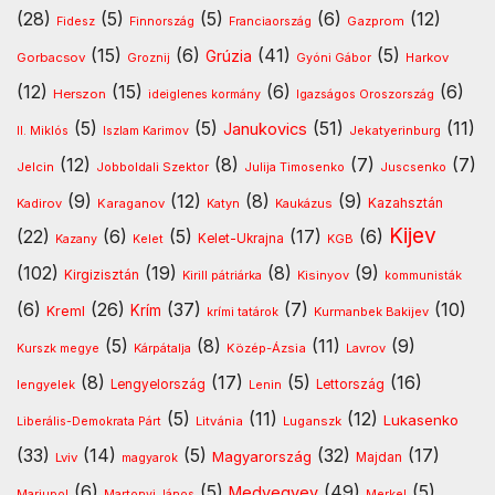
(28)
(5)
(5)
(6)
(12)
Gazprom
Fidesz
Finnország
Franciaország
(15)
(6)
(41)
(5)
Grúzia
Gorbacsov
Harkov
Groznij
Gyóni Gábor
(12)
(15)
(6)
(6)
Herszon
ideiglenes kormány
Igazságos Oroszország
(5)
(5)
(51)
(11)
Janukovics
Jekatyerinburg
II. Miklós
Iszlam Karimov
(12)
(8)
(7)
(7)
Jelcin
Jobboldali Szektor
Julija Timosenko
Juscsenko
(9)
(12)
(8)
(9)
Kazahsztán
Kadirov
Karaganov
Katyn
Kaukázus
Kijev
(22)
(6)
(5)
(17)
(6)
Kelet-Ukrajna
Kazany
Kelet
KGB
(102)
(19)
(8)
(9)
Kirgizisztán
Kirill pátriárka
Kisinyov
kommunisták
(6)
(26)
(37)
(7)
(10)
Krím
Kreml
Kurmanbek Bakijev
krími tatárok
(5)
(8)
(11)
(9)
Kárpátalja
Közép-Ázsia
Lavrov
Kurszk megye
(8)
(17)
(5)
(16)
lengyelek
Lengyelország
Lettország
Lenin
(5)
(11)
(12)
Lukasenko
Litvánia
Luganszk
Liberális-Demokrata Párt
(33)
(14)
(5)
(32)
(17)
Magyarország
Lviv
Majdan
magyarok
(6)
(5)
(49)
(5)
Medvegyev
Mariupol
Martonyi János
Merkel