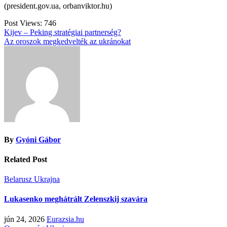
(president.gov.ua, orbanviktor.hu)
Post Views:
746
Bejegyzés
Kijev – Peking stratégiai partnerség?
Az oroszok megkedvelték az ukránokat
navigáció
By
Gyóni Gábor
Related Post
Belarusz
Ukrajna
Lukasenko meghátrált Zelenszkij szavára
jún 24, 2026
Eurazsia.hu