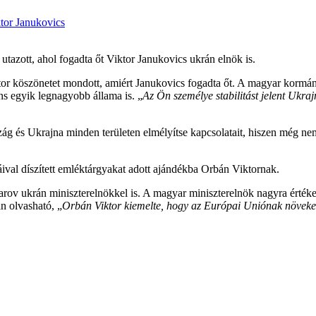
tor Janukovics
tazott, ahol fogadta őt Viktor Janukovics ukrán elnök is.
or köszönetet mondott, amiért Janukovics fogadta őt. A magyar kormán
s egyik legnagyobb állama is. „
Az Ön személye stabilitást jelent Ukra
g és Ukrajna minden területen elmélyítse kapcsolatait, hiszen még nem v
áival díszített emléktárgyakat adott ajándékba Orbán Viktornak.
ov ukrán miniszterelnökkel is. A magyar miniszterelnök nagyra értékelt
n olvasható, „
Orbán Viktor kiemelte, hogy az Európai Uniónak növekedn