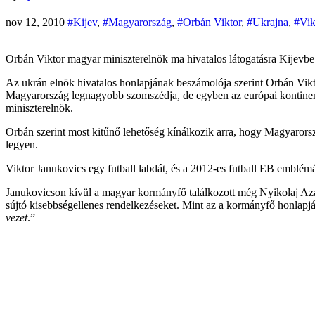
nov 12, 2010
#Kijev
,
#Magyarország
,
#Orbán Viktor
,
#Ukrajna
,
#Vik
Orbán Viktor magyar miniszterelnök ma hivatalos látogatásra Kijevbe u
Az ukrán elnök hivatalos honlapjának beszámolója szerint Orbán Vikt
Magyarország legnagyobb szomszédja, de egyben az európai kontinen
miniszterelnök.
Orbán szerint most kitűnő lehetőség kínálkozik arra, hogy Magyarorszá
legyen.
Viktor Janukovics egy futball labdát, és a 2012-es futball EB emblém
Janukovicson kívül a magyar kormányfő találkozott még Nyikolaj Azar
sújtó kisebbségellenes rendelkezéseket. Mint az a kormányfő honlapjá
vezet
.”