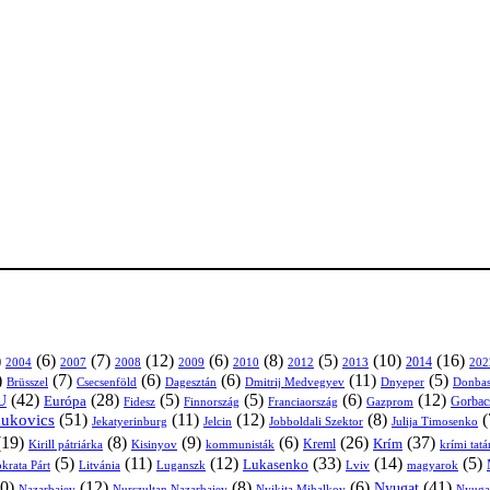
)
(6)
(7)
(12)
(6)
(8)
(5)
(10)
(16)
2004
2007
2008
2009
2010
2013
2014
202
2012
)
(7)
(6)
(6)
(11)
(5)
Brüsszel
Csecsenföld
Dagesztán
Dmitrij Medvegyev
Donbas
Dnyeper
(42)
(28)
(5)
(5)
(6)
(12)
U
Európa
Franciaország
Gazprom
Gorbac
Fidesz
Finnország
(51)
(11)
(12)
(8)
(
nukovics
Jekatyerinburg
Jelcin
Jobboldali Szektor
Julija Timosenko
(19)
(8)
(9)
(6)
(26)
(37)
Krím
Kreml
Kirill pátriárka
Kisinyov
kommunisták
krími tat
(5)
(11)
(12)
(33)
(14)
(5)
Lukasenko
Litvánia
Luganszk
Lviv
krata Párt
magyarok
0)
(12)
(8)
(6)
(41)
Nyugat
Nazarbajev
Nurszultan Nazarbajev
Nyikita Mihalkov
Nyuga