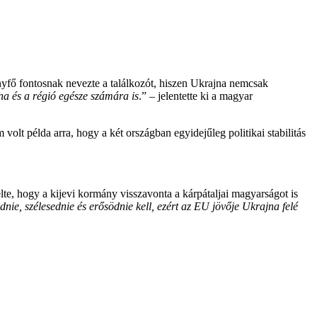
yfő fontosnak nevezte a találkozót, hiszen Ukrajna nemcsak
jna és a régió egésze számára is
.” – jelentette ki a magyar
olt példa arra, hogy a két országban egyidejűleg politikai stabilitás
e, hogy a kijevi kormány visszavonta a kárpátaljai magyarságot is
ie, szélesednie és erősödnie kell, ezért az EU jövője Ukrajna felé