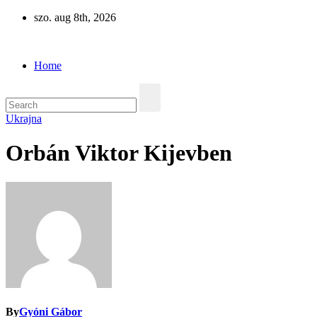
Skip
szo. aug 8th, 2026
to
Eurázsia
content
Home
Ukrajna
Orbán Viktor Kijevben
By
Gyóni Gábor