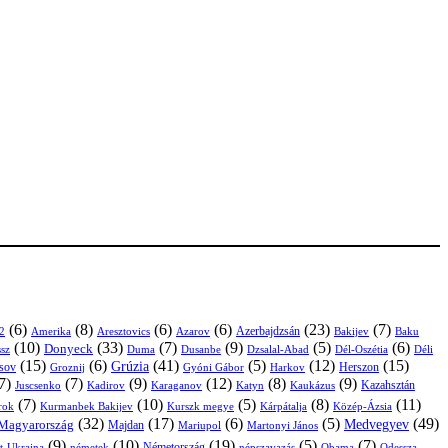
(6)
(8)
(6)
(6)
(23)
(7)
Azerbajdzsán
2
Amerika
Aresztovics
Azarov
Bakijev
Baku
(10)
(33)
(7)
(9)
(5)
(6)
Donyeck
sz
Duma
Dusanbe
Dél-Oszétia
Déli
Dzsalal-Abad
(15)
(6)
(41)
(5)
(12)
(15)
Grúzia
sov
Groznij
Harkov
Herszon
Gyóni Gábor
7)
(7)
(9)
(12)
(8)
(9)
Kazahsztán
Juscsenko
Kadirov
Karaganov
Katyn
Kaukázus
(7)
(10)
(5)
(8)
(11)
árok
Kurmanbek Bakijev
Kárpátalja
Közép-Ázsia
Kurszk megye
(32)
(17)
(6)
(5)
(49)
Medvegyev
Magyarország
Majdan
Mariupol
Martonyi János
(9)
(10)
(19)
(5)
(7)
Németország
t-Ukrajna
németek
Obama
Odessza
népszavazás