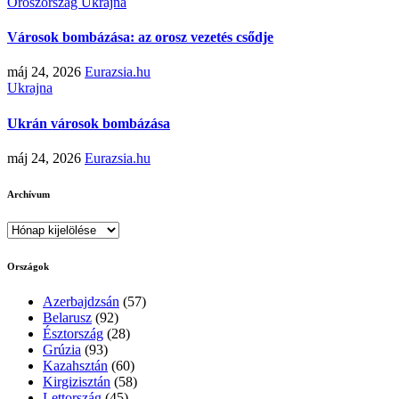
Oroszország
Ukrajna
Városok bombázása: az orosz vezetés csődje
máj 24, 2026
Eurazsia.hu
Ukrajna
Ukrán városok bombázása
máj 24, 2026
Eurazsia.hu
Archívum
Archívum
Országok
Azerbajdzsán
(57)
Belarusz
(92)
Észtország
(28)
Grúzia
(93)
Kazahsztán
(60)
Kirgizisztán
(58)
Lettország
(45)