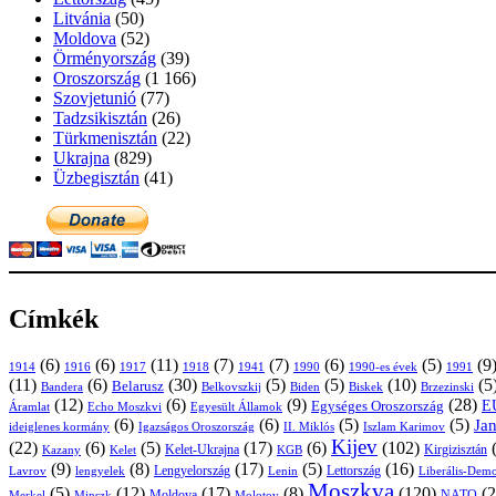
Litvánia
(50)
Moldova
(52)
Örményország
(39)
Oroszország
(1 166)
Szovjetunió
(77)
Tadzsikisztán
(26)
Türkmenisztán
(22)
Ukrajna
(829)
Üzbegisztán
(41)
Címkék
(6)
(6)
(11)
(7)
(7)
(6)
(5)
(9
1914
1916
1917
1918
1941
1990
1991
1990-es évek
(11)
(6)
(30)
(5)
(5)
(10)
(5
Belarusz
Bandera
Biskek
Belkovszkij
Biden
Brzezinski
(12)
(6)
(9)
(28)
E
Egységes Oroszország
Áramlat
Echo Moszkvi
Egyesült Államok
(6)
(6)
(5)
(5)
Ja
ideiglenes kormány
Igazságos Oroszország
II. Miklós
Iszlam Karimov
Kijev
(22)
(6)
(5)
(17)
(6)
(102)
Kirgizisztán
Kazany
Kelet-Ukrajna
KGB
Kelet
(9)
(8)
(17)
(5)
(16)
Lavrov
lengyelek
Lengyelország
Lettország
Lenin
Liberális-Demo
Moszkva
(5)
(12)
(17)
(8)
(120)
(2
NATO
Minszk
Moldova
Molotov
Merkel