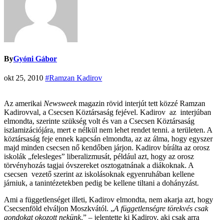
By
Gyóni Gábor
okt 25, 2010
#Ramzan Kadirov
Az amerikai
Newsweek
magazin rövid interjút tett közzé Ramzan
Kadirovval, a Csecsen Köztársaság fejével. Kadirov az interjúban
elmondta, szerinte szükség volt és van a Csecsen Köztársaság
iszlamizációjára, mert e nélkül nem lehet rendet tenni. a területen. A
köztársaság feje ennek kapcsán elmondta, az az álma, hogy egyszer
majd minden csecsen nő kendőben járjon. Kadirov bírálta az orosz
iskolák „felesleges” liberalizmusát, például azt, hogy az orosz
törvényhozás tagjai óvszereket osztogatnának a diákoknak. A
csecsen vezető szerint az iskolásoknak egyenruhában kellene
járniuk, a tanintézetekben pedig be kellene tiltani a dohányzást.
Ami a függetlenséget illeti, Kadirov elmondta, nem akarja azt, hogy
Csecsenföld elváljon Moszkvától. „
A függetlenségre törekvés csak
gondokat okozott nekünk
.” – jelentette ki Kadirov, aki csak arra