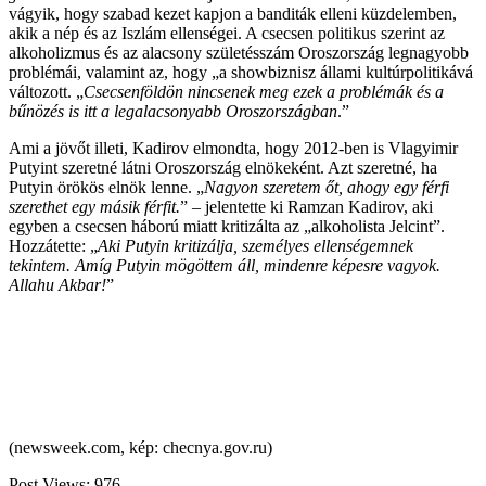
vágyik, hogy szabad kezet kapjon a banditák elleni küzdelemben,
akik a nép és az Iszlám ellenségei. A csecsen politikus szerint az
alkoholizmus és az alacsony születésszám Oroszország legnagyobb
problémái, valamint az, hogy „a showbiznisz állami kultúrpolitikává
változott. „
Csecsenföldön nincsenek meg ezek a problémák és a
bűnözés is itt a legalacsonyabb Oroszországban
.”
Ami a jövőt illeti, Kadirov elmondta, hogy 2012-ben is Vlagyimir
Putyint szeretné látni Oroszország elnökeként. Azt szeretné, ha
Putyin örökös elnök lenne. „
Nagyon szeretem őt, ahogy egy férfi
szerethet egy másik férfit.
” – jelentette ki Ramzan Kadirov, aki
egyben a csecsen háború miatt kritizálta az „alkoholista Jelcint”.
Hozzátette: „
Aki Putyin kritizálja, személyes ellenségemnek
tekintem. Amíg Putyin mögöttem áll, mindenre képesre vagyok.
Allahu Akbar!
”
(newsweek.com, kép: checnya.gov.ru)
Post Views:
976