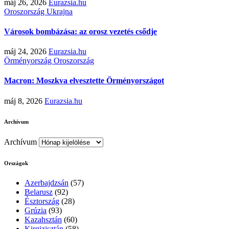
máj 26, 2026
Eurazsia.hu
Oroszország
Ukrajna
Városok bombázása: az orosz vezetés csődje
máj 24, 2026
Eurazsia.hu
Örményország
Oroszország
Macron: Moszkva elvesztette Örményországot
máj 8, 2026
Eurazsia.hu
Archívum
Archívum
Országok
Azerbajdzsán
(57)
Belarusz
(92)
Észtország
(28)
Grúzia
(93)
Kazahsztán
(60)
Kirgizisztán
(58)