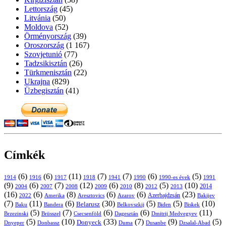
Lettország
(45)
Litvánia
(50)
Moldova
(52)
Örményország
(39)
Oroszország
(1 167)
Szovjetunió
(77)
Tadzsikisztán
(26)
Türkmenisztán
(22)
Ukrajna
(829)
Üzbegisztán
(41)
Címkék
(6)
(6)
(11)
(7)
(7)
(6)
(5)
1914
1916
1917
1918
1941
1990
1991
1990-es évek
(9)
(6)
(7)
(12)
(6)
(8)
(5)
(10)
2004
2007
2008
2009
2010
2013
2014
2012
(16)
(6)
(8)
(6)
(6)
(23)
Azerbajdzsán
2022
Amerika
Aresztovics
Azarov
Bakijev
(7)
(11)
(6)
(30)
(5)
(5)
(10)
Belarusz
Baku
Bandera
Biskek
Belkovszkij
Biden
(5)
(7)
(6)
(6)
(11)
Brüsszel
Csecsenföld
Dagesztán
Dmitrij Medvegyev
Brzezinski
(5)
(10)
(33)
(7)
(9)
(5)
Donyeck
Donbassz
Duma
Dusanbe
Dnyeper
Dzsalal-Abad