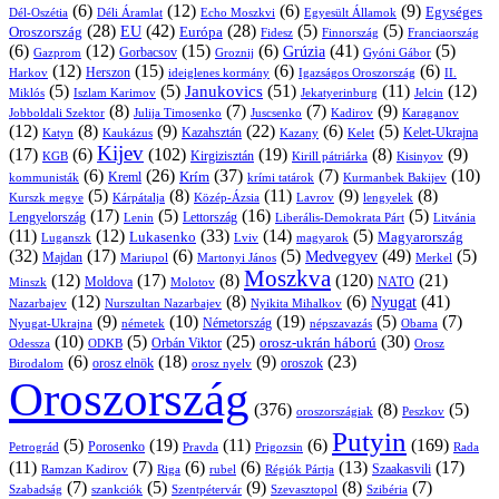
(6)
(12)
(6)
(9)
Egységes
Dél-Oszétia
Déli Áramlat
Echo Moszkvi
Egyesült Államok
(28)
(42)
(28)
(5)
(5)
EU
Oroszország
Európa
Franciaország
Fidesz
Finnország
(6)
(12)
(15)
(6)
(41)
(5)
Grúzia
Gazprom
Gorbacsov
Groznij
Gyóni Gábor
(12)
(15)
(6)
(6)
Harkov
Herszon
ideiglenes kormány
Igazságos Oroszország
II.
(5)
(5)
(51)
(11)
(12)
Janukovics
Jekatyerinburg
Jelcin
Miklós
Iszlam Karimov
(8)
(7)
(7)
(9)
Jobboldali Szektor
Julija Timosenko
Juscsenko
Kadirov
Karaganov
(12)
(8)
(9)
(22)
(6)
(5)
Kazahsztán
Katyn
Kaukázus
Kazany
Kelet-Ukrajna
Kelet
Kijev
(17)
(6)
(102)
(19)
(8)
(9)
Kirgizisztán
KGB
Kirill pátriárka
Kisinyov
(6)
(26)
(37)
(7)
(10)
Krím
Kreml
kommunisták
krími tatárok
Kurmanbek Bakijev
(5)
(8)
(11)
(9)
(8)
Kárpátalja
Közép-Ázsia
Lavrov
lengyelek
Kurszk megye
(17)
(5)
(16)
(5)
Lengyelország
Lettország
Litvánia
Lenin
Liberális-Demokrata Párt
(11)
(12)
(33)
(14)
(5)
Lukasenko
Magyarország
Luganszk
Lviv
magyarok
(32)
(17)
(6)
(5)
(49)
(5)
Medvegyev
Majdan
Mariupol
Martonyi János
Merkel
Moszkva
(12)
(17)
(8)
(120)
(21)
NATO
Minszk
Moldova
Molotov
(12)
(8)
(6)
(41)
Nyugat
Nazarbajev
Nurszultan Nazarbajev
Nyikita Mihalkov
(9)
(10)
(19)
(5)
(7)
Németország
Nyugat-Ukrajna
németek
Obama
népszavazás
(10)
(5)
(25)
(30)
Orbán Viktor
orosz-ukrán háború
Odessza
Orosz
ODKB
(6)
(18)
(9)
(23)
oroszok
Birodalom
orosz elnök
orosz nyelv
Oroszország
(376)
(8)
(5)
oroszországiak
Peszkov
Putyin
(5)
(19)
(11)
(6)
(169)
Porosenko
Pravda
Prigozsin
Rada
Petrográd
(11)
(7)
(6)
(6)
(13)
(17)
Ramzan Kadirov
Riga
rubel
Régiók Pártja
Szaakasvili
(7)
(5)
(9)
(8)
(7)
Szabadság
Szentpétervár
Szevasztopol
Szibéria
szankciók